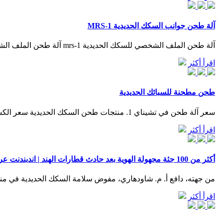
آلة طحن جوانب السكك الحديدية MRS-1
آلة طحن الملف الشخصي للسكك الحديدية mrs-1 آلة طحن الملف الشخصي للسكك الحديدية بمحرك كهربائي هي حل مناسب ومناسب لعمليات الطحن على جميع أنواع القضبان. يسمح لك تصميم الجهاز أعلاه
اقرأ أكثر
طحن مطحنة للسبائك الحديدية
سعر آلة طحن في تشيناي 1. منتجات طحن السكك الحديدية سعر الكسارة الصدمية في باكستان كسارة مستعملة للبيع في المملكة العربية السعودية مطحنة عمودية لمحطة توليد الطاقة ... المزيد من التفاصيل
اقرأ أكثر
أكثر من 100 جثة مجهولة الهوية بعد حادث قطارات الهند | اندبندنت عربية
من جهته، دافع أ. م. شاودهاري، مفوض سلامة السكك الحديدية في منط
اقرأ أكثر