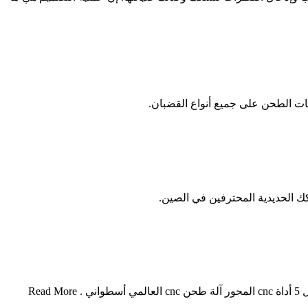
آلة طحن السكك الحديدية الهوائية البيريت طحن أسعار الآلات. البيريت طحن أسعار الآلاتطحن مطحنة رول المطاط. nc آلة طحن المطاط رول 5 أداة cnc المحور آلة طحن cnc العالمي أسطواني . Read More