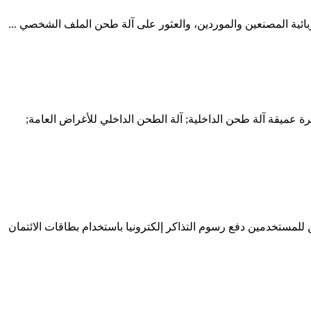
ائية المصنعين والموردين، والعثور على آلة طحن الملف الشخصي ...
متعددة الوظائف. نموذج mkf2110 متعددة الوظائف cnc العالمي المطاحن مع المهنية; آلة طحن داخلية. آلة طحن داخلية cnc; حفرة عميقة آلة طحن الداخلية; آلة الطحن الداخلي للأغراض العامة;
مستخدمين دفع رسوم التذاكر إلكترونيا باستخدام بطاقات الائتمان