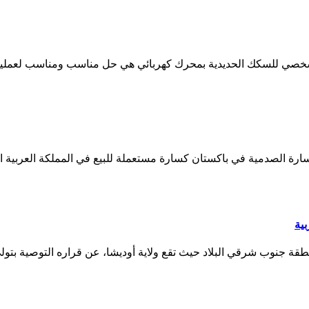
قة جنوب شرقي البلاد حيث تقع ولاية أوديشا، عن قراره التوصية بتو