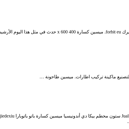
وحدة باتو بونسيل menghancurkan طاحونة ميسين بابريكمحطم باتو