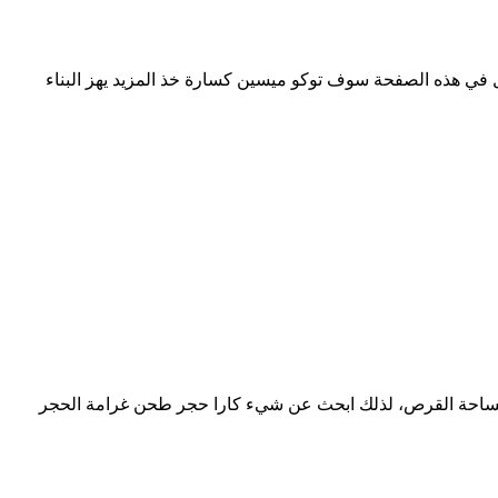
جاكرتا الة طحن التوابل في الات طحن البرغل في هذه الصفحة سوف توكو ميسين كسارة خذ المزيد يهز البناء
 ربما تحتاج فقط إلى الحد الأدنى من مساحة القرص، لذلك ابحث عن شيء كارا حجر طحن غرامة الحجر