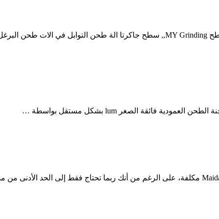
آلة طحن ماكيتا جاكرتا hr-asiaeu, سطح صغيرة طاحونة آلة طحن مسطح MY Grinding,, سطح 
 فائقة الصغر lum بشكل مستقل بواسطة …
كارا كيرجا ميسين طاحونة القرص الفوركس على الانترنت Maidan Hawalli مكلفة، على الرغم من أنك