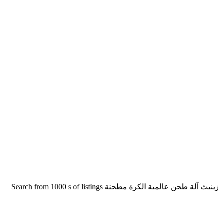
طاحونة هامر جوال ميسين. طاحونة الكرة ميسين. طاحونة الحجر دي اندونيسيا طحن الكرة دي اندونيسيا Hsm 100 P مطحنة طحن harmleu زينيث آلة طحن عالمية الكرة مطحنة Search from 1000 s of listings