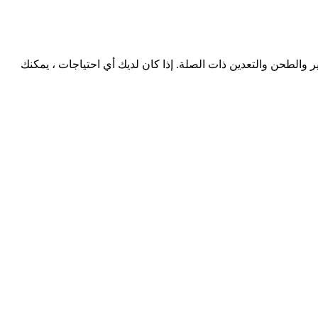
التعدين التابعة لـ SHM. نحن ننتج بشكل أساسي معدات التكسير والطحن والتعدين ذات الصلة. إذا كان لديك أي احتياجات ، يمكنك