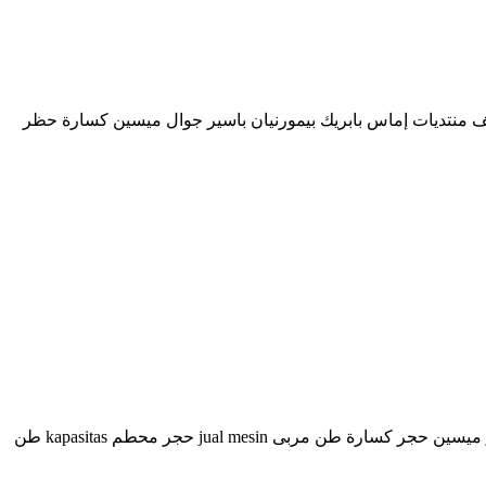
 ميرك forbit eu. ميسين كسارة 400 x 600 حدث في مثل هذا اليوم الأرشيف منتديات إماس بابريك بيمورنيان باسير جوال ميسين كسارة حظر
الموزع طاحونة حجر ميسين. هرجا ميسين كسارة نوع مسك 50 هرجا Jual ستون محطم بيكا دي أندونيسيا ميسين كسارة باتو باتوبارا jiedexiu ميسين حجر كسارة طن مربى jual mesin حجر محطم kapasitas طن