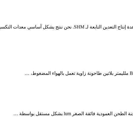
طاحونة هارجا ميسين ميرك مكوم 200 agrowindo; مرحبًا بكم في قاعدة إنتاج 
 فائقة الصغر lum بشكل مستقل بواسطة …