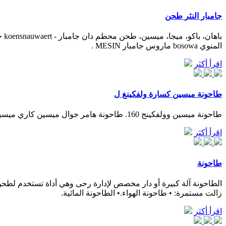
جامبار النثر طحن
المنوي bosowa ماروس جامبار MESIN .
اقرأ أكثر
طاحونة ميسين كسارة ولفكينغ ل
طاحونة ميسين وولفكينج 160. طاحونة هامر جوال ميسين كاري ميسين حجر كسارة دي إندونيسيا Nov 11 2022 كاري ميسين …
اقرأ أكثر
طاحونة
الطاحونة آلة كبيرة أو دار مخصص لإدارة رحى وهي أداة تستخدم لطحن حبو
زالت مستمرة: • طاحونة الهواء.• الطاحونة المائية.
اقرأ أكثر