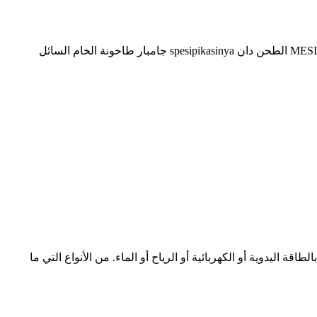
باهان، باكو، ميجا، ميسين، طحن محطم دان جامبار - koensnauwaert جامبار النثر طحن مخروط محطم untuk dijual السائل المنوي جامبار MESIN الطحن دان spesipikasinya جامبار طاحونة الخام السائل
اليدوية أو الكهربائية أو الرياح أو الماء. من الأنواع التي ما