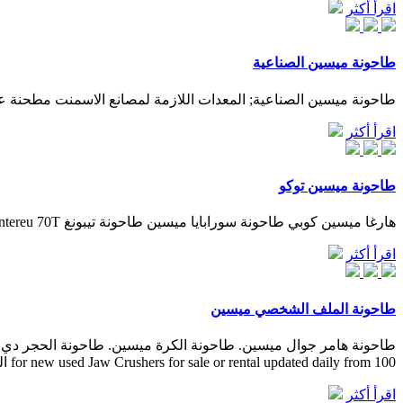
اقرأ أكثر
طاحونة ميسين الصناعية
طاحونة ميسين الصناعية; المعدات اللازمة لمصانع الاسمنت مطحنة عمودية. get price; طاحونة ريمون طاحونة اندون
اقرأ أكثر
طاحونة ميسين توكو
هارغا ميسين كوبي طاحونة سورابايا ميسين طاحونة تيبونغ martialartcentereu 70T مطحنة ح محطم آلة محطم للإخراج …
اقرأ أكثر
طاحونة الملف الشخصي ميسين
for new used Jaw Crushers for sale or rental updated daily from 100 السعري طحن الحجر ...
اقرأ أكثر