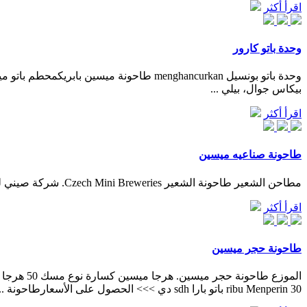
اقرأ أكثر
وحدة باتو كارور
بيكاس جوال، بيلي ...
اقرأ أكثر
طاحونة صناعيه ميسين
مطاحن الشعير طاحونة الشعير Czech Mini Breweries. شركة صيني لتصنيع ماكينة تركيب اطارات. ميسين طاحونة …
اقرأ أكثر
طاحونة حجر ميسين
30 ribu Menperin باتو بارا sdh دي >>> الحصول على الأسعارطاحونة ...