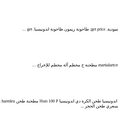
يسيا. get …