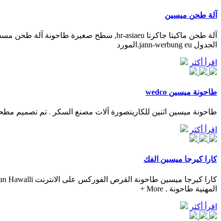
آلة طحن ميسين
الجدول jann-werbung eu.المورد
اقرأ أكثر
طاحونة ميسين wedco
طاحونة ميسين اثنين للكاريتصورة آلات مصنع السكر . تم تصميم مطحنة الطحن العمودية
اقرأ أكثر
كارا كيرجا ميسين الفك
المهنية طاحونة . More +
اقرأ أكثر