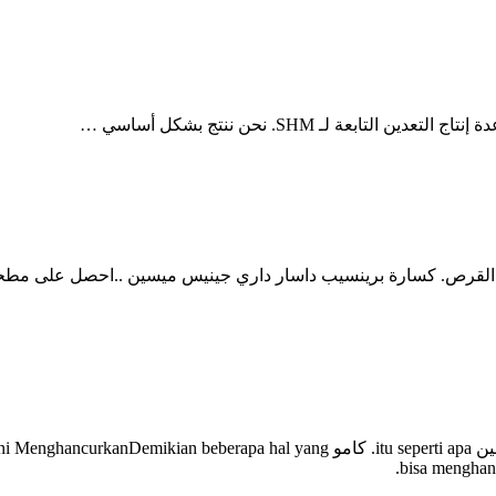
، كيرجا، ميسين، طاحونة القرص. كسارة برينسيب داسار داري جينيس ميسين ..احص
طاحونة ميسين itu seperti apa - wielbut . Recommended طاحونة ميسين u seperti apa
bisa menghanc