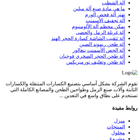
آلة الشطب
ما هي مادة صنع آلة ميلين
تهتز آلة فحص الورم
آلة تجفيف الأسمنت
يمكن محطم آلة الألومنيوم
آلة غربلة الرمل والحصى
آلة تثقيب الشاشة كسارة الحجر الهند
آلة طحن ريموند الصين
آلة الجص الأسمنت بنغالور
آلة طحن الحجر الصخري فوجيان
آلة طحن وتغليف تورميريكس
تقوم الشركة بشكل أساسي بتصنيع الكسارات المتنقلة والكسارات
الثابتة وآلات صنع الرمل وطواحين الطحن والمصانع الكاملة التي
تستخدم على نطاق واسع في التعدين ...
روابط مفيدة
منزل
المنتجات
محلول
مشروع