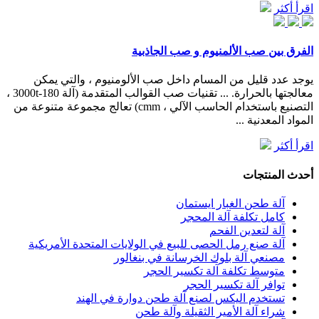
اقرأ أكثر
الفرق بين صب الألمنيوم و صب الجاذبية
يوجد عدد قليل من المسام داخل صب الألومنيوم ، والتي يمكن
معالجتها بالحرارة. ... تقنيات صب القوالب المتقدمة (آلة 180-3000t ،
التصنيع باستخدام الحاسب الآلي ، cmm) تعالج مجموعة متنوعة من
المواد المعدنية ...
اقرأ أكثر
أحدث المنتجات
آلة طحن الغبار ايستمان
كامل تكلفة آلة المحجر
آلة لتعدين الفحم
آلة صنع رمل الحصى للبيع في الولايات المتحدة الأمريكية
مصنعي آلة بلوك الخرسانة في بنغالور
متوسط تكلفة آلة تكسير الحجر
توافر آلة تكسير الحجر
تستخدم اليكس لصنع آلة طحن دوارة في الهند
شراء آلة الأمير الثقيلة وآلة طحن