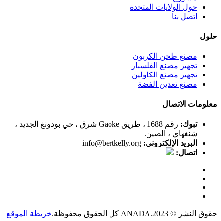
حول الولايات المتحدة
اتصل بنا
حلول
مصنع طحن الكربون
تجهيز مصنع الفلسبار
تجهيز مصنع الكاولين
مصنع تعدين الفضة
معلومات الاتصال
تبوك:
رقم 1688 ، طريق Gaoke شرق ، حي بودونغ الجديد ،
شنغهاي ، الصين.
البريد الإلكتروني:
info@bertkelly.org
اتصال:
حقوق النشر © 2023.ANADA كل الحقوق محفوظة.
خريطة الموقع