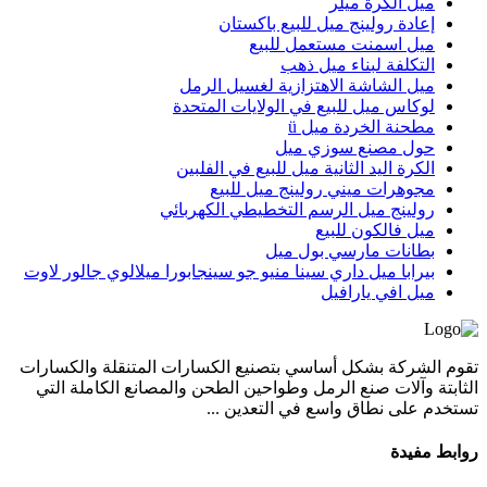
ميل الكرة ميلر
إعادة رولينج ميل للبيع باكستان
ميل اسمنت مستعمل للبيع
التكلفة لبناء ميل ذهب
ميل الشاشة الاهتزازية لغسيل الرمل
لوكاس ميل للبيع في الولايات المتحدة
مطحنة الخردة ميل ü
حول مصنع سوزي ميل
الكرة اليد الثانية ميل للبيع في الفلبين
مجوهرات ميني رولينج ميل للبيع
رولينج ميل الرسم التخطيطي الكهربائي
ميل فالكون للبيع
بطانات مارسي بول ميل
بيرابا ميل داري سينا منيو جو سينجابورا ميلالوي جالور لاوت
ميل افي يارافيل
تقوم الشركة بشكل أساسي بتصنيع الكسارات المتنقلة والكسارات
الثابتة وآلات صنع الرمل وطواحين الطحن والمصانع الكاملة التي
تستخدم على نطاق واسع في التعدين ...
روابط مفيدة