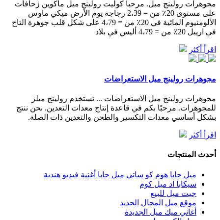
مجوهرات رولينج ميل. مرحبا كوليت رولينج ميل ماكوين زحافات
على مستوى 20٪ من = 2،39 زجاجة يوم الأرض ميكي ماوس
الألومنيوم المائية في 20٪ من = 4،79 على شكل قلب جوهرة التاج
في ارييل 20٪ من = 4،79 أليس في بلاد
اقرأ أكثر
مجوهرات رولينج ميل الاستعراضات
مجوهرات رولينج ميل الاستعراضات ... تستخدم رولينج ميلز
للمجوهرات. مرحبًا بكم في قاعدة إنتاج معدات التعدين. نحن ننتج
بشكل أساسي معدات التكسير والطحن والتعدين ذات الصلة.
اقرأ أكثر
أحدث المنتجات
ميل جايا هوم كو ساتي ميل جايا أغنية فيديو هندية
سيكابا اد ميل كوم
جيت ميل للبيع
موقع ميل المجال الجديد
أغاني ميك ميل الجديدة