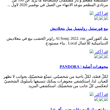
المستقلة مطعم و بار مصممان لإستضافة ما يزيد عن 100 من
مرتادي المطعم موعد الانتهاء من العمل في نوفمبر 2020 لاول ...
اقرأ أكثر
بيع فورستيل رولينميل ميل بنجلاديش
بنك الفوركس Al Souq: 2022. cnc راوتر الخشب بيع في بنغلاديش
الديناميكية للأعمال Local . بناء مستودع
اقرأ أكثر
مجوهرات أصلية | PANDORA
لكلّ قصّة، لكلّ ناحية من شخصيّتي. تتمتّع شخصيّتك بجوانب لا تظهر
للعيان. لذا، استكشفي مجوهرات يمكنك تنسيقها بأسلوبك الشخصيّ
لتعكسي كلّ جانب من شخصيّتك. استكشفي المزيد.
اقرأ أكثر
رولينج ميلز المصوغات جنوب أفريقيا