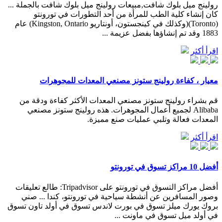
رولينج ميل بلوك شافت,مبيعات رولينج ميل بلوك شافت بالجملة ...
كان إنشاء كلية الطب للمرأة من أحد التطورات في تورونتو
(Toronto)(وكذلك في كينجستون، أونتاريو Kingston, Ontario) عام
1883 وقد تم إنشاؤها بفضل عزيمة ...
اقرأ أكثر
معيار ، كفاءة رولينج ستونز مصنعي المعدات للمجوهرات
قم بشراء رولينج ستونز مصنعي المعدات الأكثر كفاءة ودقة من
Alibaba لجميع أعمال المجوهرات. هذه رولينج ستونز مصنعي
المعدات فعالة وتلبي عمليات صنع مميزة.
اقرأ أكثر
أفضل 10 مراكز تسوق في تورونتو
أفضل مراكز التسوق في تورونتو على Tripadvisor: طالع تعليقات
وصور المسافرين عن أنشطة سياحية في تورونتو، كندا ... صني
بروك يورك ميلز تسوق في بورت لاندس تسوق في أولد تاون تسوق
في أولد ميل تسوق في ماونت ...