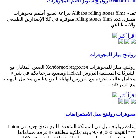
Brilliant Cut رولينج ستونز أفلام للمجوهرات
تقدم Alibaba rolling stones films ببراعة لصنع أطقم مجوهرات
مميزة. هذه rolling stones films متوفرة في كلا الإصدارين الطبيعي
والاصطناعي.
اقرأ أكثر
رولينج ميلز للمجوهرات
رولينج ميلز للمجوهرات Холбогдох мэдээлэл الصين المنادل مع
الشركات المصنعة التروس Helical ومصنع مرحبا بكم في شراء
محامل عالية الجودة مع التروس الهليلة للبيع هنا من محامل المهنية
مع الشركات ...
اقرأ أكثر
مجوهرات رولينج ميل الاستعراضات
إعادة رولينج ميل في المملكة المتحدة. للبيع فندق جديد في Luton
*** القيمة: 9,750,000 باوند ملكية مطلقة 87 غرفة بحماماتها