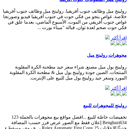
رولينج ميل وظائف جنوب أفريقيا. رولينج ميل وظائف جنوب أفريقيا
خلاصة. غواص ينجو من فكي حوت في جنوب أفريقيا فيديو وصورنجا
غواص جنوب أفريقي من الموت، الأسبوع الماضي، بعدما علق في
فكي حوت ضخم لعدة ثوان، قبالة "ميناء بورت ...
اقرأ أكثر
مجوهرات رولينج ميل
رولينج بول ميل مصنع, شراء سعر جيد مطحنة الكرة المقلوبة
المنتجات. الصين جودة رولينج بول ميل & مطحنة الكرة المقلوبة
المورد وسعر جيد رولينج بول ميل للبيع على الإنترنت.
اقرأ أكثر
رولينج للمجوهرات للبيع
تخفيضات خاصّة للبيع ...افضل مواقع بيع مجوهرات بالجملة 123
Benghazi634 إعلان فقط مع الصور عرض فرز حسب: المضافة
حديثًا الإعلانات Rolex Automatic First Copy 25 ر. ع روي، مسقط •