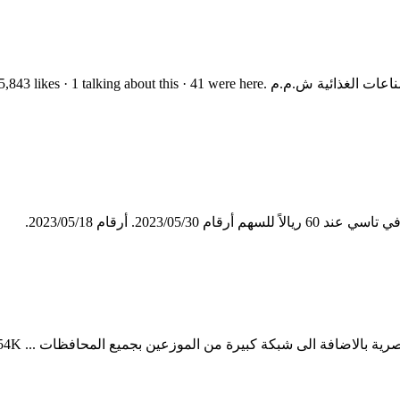
20. أرقام 2023/05/18.
لموزعين بجميع المحافظات ... TST-654Kجرارات تيكمان 2021 موديل. July 16, 2020. أتصل بنا ...