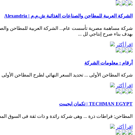
الشركة العربية للمطاحن والصناعات الغذائية ش.م.م | Alexandria
بهدف بناء صرح إنتاجي لل‎ ...
اقرأ أكثر
أرقام : معلومات الشركة
شركة المطاحن الأولى ... تحديد السعر النهائي لطرح المطاحن الأولى في تاسي عند 60 ريالاً للسهم أرقام 23/05/30
اقرأ أكثر
TECHMAN EGYPT | تكمان ايجيبت
المطاحن; فراطات ذرة ... وهى شركة رائدة و ذات ثقة فى السوق المصرية بالاضافة الى شبكة كبيرة من ا
اقرأ أكثر