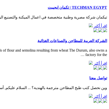
TECHMAN EGYPT | تكمان ايجيبت
تيكمان شركة مصرية وطنية متخصصة في اعمال الميكنة والتصنيع الزر
اقرأ أكثر
الشركة العربية للمطاحن والصناعات الغذائية
ds of flour and semolina resulting from wheat The Durum, also owns a
factory for the …
اقرأ أكثر
تواصل معنا
وين نحصل كتب طبخ المطاحن مترجمة بالهندية؟ ... السلام عليكم, أ
اقرأ أكثر