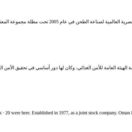
المعتبر جروب | 504 من المتابعين على LinkedIn. تأسست
تيجة لخصخصة الهيئة العامة للأمن الغذائي، وكان لها دور أساسي في تحقيق ال