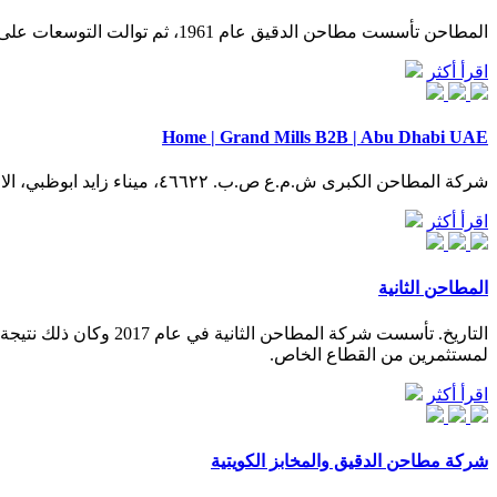
المطاحن تأسست مطاحن الدقيق عام 1961، ثم توالت التوسعات على طاقاتها الانتاجية وزيادة خطوط الانتاج وفقاً لتزايد حجم الطلب على منتجات المطاحن ، وفي سنة 1975 تم إنشاء مصنع كبس النخالة.
اقرأ أكثر
Home | Grand Mills B2B | Abu Dhabi UAE
شركة المطاحن الكبرى ش.م.ع ص.ب. ٤٦٦٢٢، ميناء زايد ابوظبي، الامارات العربية المتحدة هاتف: 9111 2 696 971+
اقرأ أكثر
المطاحن الثانية
لمستثمرين من القطاع الخاص.
اقرأ أكثر
شركة مطاحن الدقيق والمخابز الكويتية