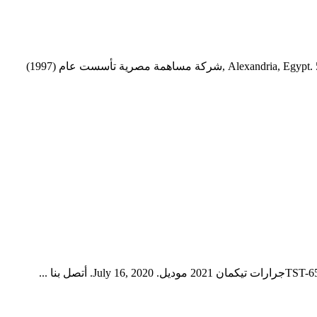
‎شركة مساهمة مصرية تأسست عام... ‎الشركة العربية للمطاحن والصناعات الغذائية ش.م.م‎, Alexandria, Egypt. 5,843 likes · 1 talking about this · 41 were here. ‎شركة مساهمة مصرية تأسست عام (1997)