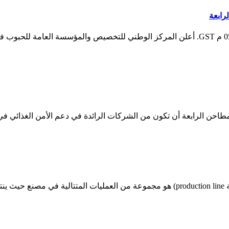
رابعة
نشر في: 13 يوليو,2021: 02:10 م GST آخر تحديث: 13 يوليو,2021: 05:54 م GST. أعلن المركز الوط
مصنع الطاحن الإنتاج 1. مصنع الطاحن الإنتاج 1 . خط الإنتاج (بالإنجليزية production line) 