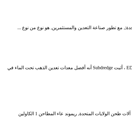
دة;, مع تطور صناعة التعدين والمستثمرين, هو نوع من نوع ...
مستعملة كسارة متنقلة في الولايات المتحدة الأمريكية للبيع. بعد ثلاثة أسابيع من تعدين الذهب في بحر بيرنغ باستخدام EDDY Pump SubDredge ، أثبت Subdredge أنه أفضل معدات تعدين الذهب تحت الماء في
مطاحن تعدين الذهب للبيع في الولايات المتحدة. الولايات المتحدة الأمريكية مطحنة في المملكة المتحدة ريموند مطحنة السعر, مطاحن الكرة آلات طحن الولايات المتحدة, ريموند عاء المطاحن 1 الكاولين