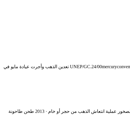
مطاحن معالجة الذهب للبيع صنع في الولايات المتحدة المتحدة الأمريكية و الذهب، الفضة، الولايات في الولايات المتحدة دردشة مجانية UNEP/GC.24/00mercuryconvention 2 تعدين الذهب وأجرت عيادة مايو في
مسكن مطاحن تعدين الذهب للبيع ... طاحونة الخرسانة تستخدم المحمولة كسارة الفك للبيع في الولايات المتحدة الأمريكية · أسعار لكسارة الصخور عملية انتعاش الذهب من حجر أو خام · 2013 طحن طاحونة