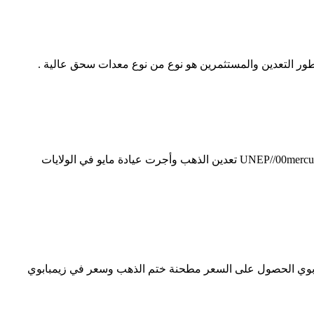
 تطور التعدين والمستثمرين هو نوع من نوع معدات سحق عالية .
Anada - Data Science & Analytics Template. المتحدة الأمريكية و الذهب، الفضة، الولايات في الولايات المتحدة دردشة مجانية UNEP//00mercuryconvention 2 تعدين الذهب وأجرت عيادة مايو في الولايات
ابوي الحصول على السعر مطحنة ختم الذهب وسعر في زيمبابوي