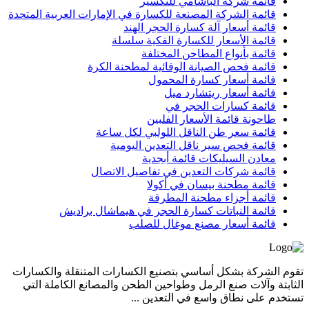
قائمة شركة الباشامي للتكسير
قائمة الشركة المصنعة للكسارة في الإمارات العربية المتحدة
قائمة أسعار آلة كسارة الحجر الهند
قائمة الأسعار للكسارة الفكية سلسلة
قائمة بأنواع المطاحن المختلفة
قائمة فحص الصيانة الوقائية لمطحنة الكرة
قائمة أسعار كسارة المحمول
قائمة أسعار ريتشارد ميل
قائمة كسارات الحجر في
طاحونة قائمة الأسعار الفلبين
قائمة سعر طن الناقل اللولبي لكل ساعة
قائمة فحص سير ناقل التعدين اليومية
معادن السيليكات قائمة أبجدية
قائمة شركات التعدين في تفاصيل الاتصال
قائمة مطحنة بيسان في أكولا
قائمة أجزاء مطحنة المطرقة
قائمة النباتات كسارة الحجر في هيماشال براديش
قائمة أسعار مصنع موغال للصلب
تقوم الشركة بشكل أساسي بتصنيع الكسارات المتنقلة والكسارات
الثابتة وآلات صنع الرمل وطواحين الطحن والمصانع الكاملة التي
تستخدم على نطاق واسع في التعدين ...