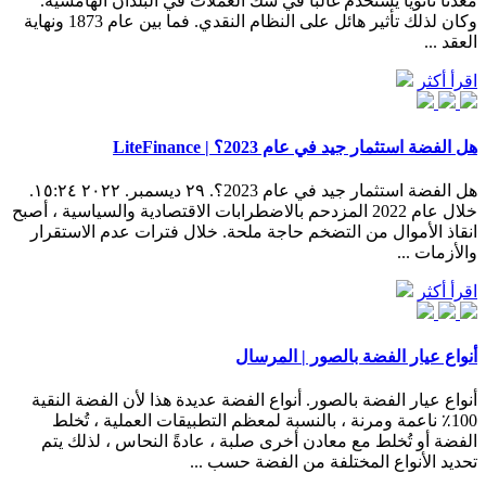
معدنا ثانويا يُستخدم غالبا في سك العملات في البلدان الهامشية.
وكان لذلك تأثير هائل على النظام النقدي. فما بين عام 1873 ونهاية
العقد ...
اقرأ أكثر
هل الفضة استثمار جيد في عام 2023؟ | LiteFinance
هل الفضة استثمار جيد في عام 2023؟. ٢٩ ديسمبر. ٢٠٢٢ ١٥:٢٤.
خلال عام 2022 المزدحم بالاضطرابات الاقتصادية والسياسية ، أصبح
انقاذ الأموال من التضخم حاجة ملحة. خلال فترات عدم الاستقرار
والأزمات ...
اقرأ أكثر
أنواع عيار الفضة بالصور | المرسال
أنواع عيار الفضة بالصور. أنواع الفضة عديدة هذا لأن الفضة النقية
100٪ ناعمة ومرنة ، بالنسبة لمعظم التطبيقات العملية ، تُخلط
الفضة أو تُخلط مع معادن أخرى صلبة ، عادةً النحاس ، لذلك يتم
تحديد الأنواع المختلفة من الفضة حسب ...