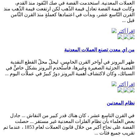
العملات المعدنية. استخدمت الفضة في صك النّقود منذ القدم،
وكانت قيمة الفضة تعادل قيمة الذّهب لكن ارتفعت قيمة الذّهب منذ
القرن التّاسع عشر، وبدأت في اعتمادها كعملةٍ منذ القرن الثّامن
قبل ...
اقرأ أكثر
من اي معدن تصنع العملات المعدنية
ظهر البرونز في أواخر القرن الخامس، ليحلّ محلّ القطع النقدية
الفضية الجزئية الصغيرة وغيرها، فاُستُخدم البرونز بشكلٍ خاصٍّ في
السبائك، وكان لاكتشاف أهمية البرونز دورٌ كبيرٌ في عملات اليوم ...
اقرأ أكثر
نظام المعدنين
في القرن التاسع عشر ، كان هناك قدر كبير من النقاش ... جادل
بعض العلماء بأن نظام الفلزات المعدنية غير مستقر ... حصلت
الفضة على نجاح أكبر من خلال قانون العملات لعام 1853 ، عندما تم
تقريب جميع فئات ...