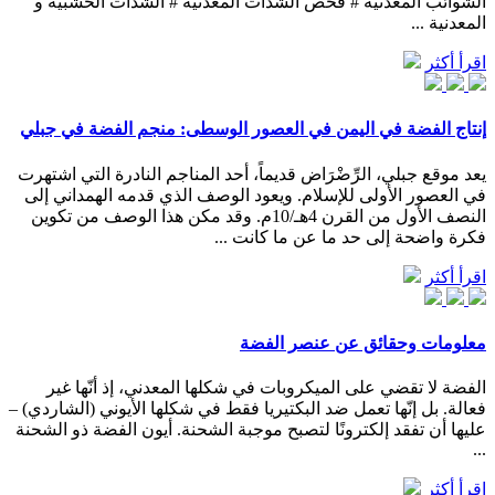
الشوائب المعدنية # فحص الشدات المعدنية # الشدات الخشبية و
المعدنية ...
اقرأ أكثر
إنتاج الفضة في اليمن في العصور الوسطى: منجم الفضة في جبلي
يعد موقع جبلي، الرِّضْرَاض قديماً، أحد المناجم النادرة التي اشتهرت
في العصور الأولى للإسلام. ويعود الوصف الذي قدمه الهمداني إلى
النصف الأول من القرن 4هـ/10م. وقد مكن هذا الوصف من تكوين
فكرة واضحة إلى حد ما عن ما كانت ...
اقرأ أكثر
معلومات وحقائق عن عنصر الفضة
الفضة لا تقضي على الميكروبات في شكلها المعدني، إذ أنّها غير
فعالة. بل إنّها تعمل ضد البكتيريا فقط في شكلها الأيوني (الشاردي) –
عليها أن تفقد إلكترونًا لتصبح موجبة الشحنة. أيون الفضة ذو الشحنة
...
اقرأ أكثر