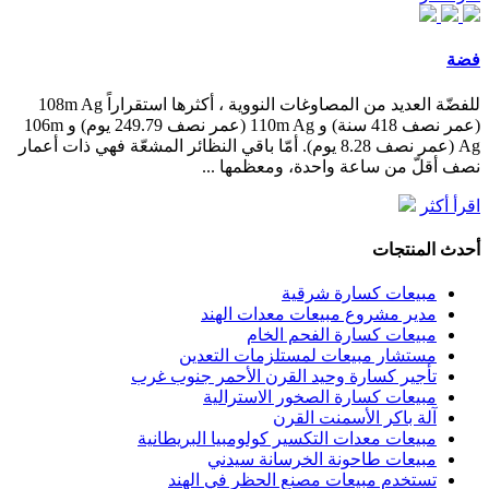
فضة
للفضّة العديد من المصاوغات النووية ، أكثرها استقراراً 108m Ag
(عمر نصف 418 سنة) و 110m Ag (عمر نصف 249.79 يوم) و 106m
Ag (عمر نصف 8.28 يوم). أمّا باقي النظائر المشعّة فهي ذات أعمار
نصف أقلّ من ساعة واحدة، ومعظمها ...
اقرأ أكثر
أحدث المنتجات
مبيعات كسارة شرقية
مدير مشروع مبيعات معدات الهند
مبيعات كسارة الفحم الخام
مستشار مبيعات لمستلزمات التعدين
تأجير كسارة وحيد القرن الأحمر جنوب غرب
مبيعات كسارة الصخور الاسترالية
آلة باكر الأسمنت القرن
مبيعات معدات التكسير كولومبيا البريطانية
مبيعات طاحونة الخرسانة سيدني
تستخدم مبيعات مصنع الحظر في الهند