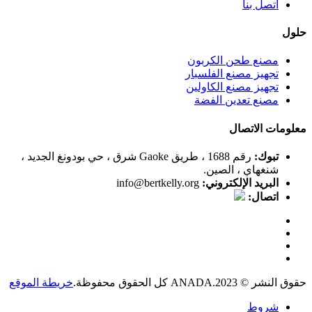
اتصل بنا
حلول
مصنع طحن الكربون
تجهيز مصنع الفلسبار
تجهيز مصنع الكاولين
مصنع تعدين الفضة
معلومات الاتصال
تبوك:
رقم 1688 ، طريق Gaoke شرق ، حي بودونغ الجديد ،
شنغهاي ، الصين.
البريد الإلكتروني:
info@bertkelly.org
اتصال:
حقوق النشر © 2023.ANADA كل الحقوق محفوظة.
خريطة الموقع
شروط