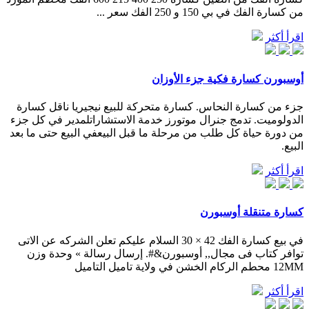
من كسارة الفك في بي 150 و 250 الفك سعر ...
اقرأ أكثر
أوسبورن كسارة فكية جزء الأوزان
جزء من كسارة النحاس. كسارة متحركة للبيع نيجيريا ناقل كسارة
الدولوميت. تدمج جنرال موتورز خدمة الاستشاراتلمدير في كل جزء
من دورة حياة كل طلب من مرحلة ما قبل البيعفي البيع حتى ما بعد
البيع.
اقرأ أكثر
كسارة متنقلة أوسبورن
في بيع كسارة الفك 42 × 30 السلام عليكم تعلن الشركه عن الاتى
توافر كتاب فى مجال,, أوسبورن&#. إرسال رسالة » وحدة وزن
12MM محطم الركام الخشن في ولاية تاميل التاميل
اقرأ أكثر