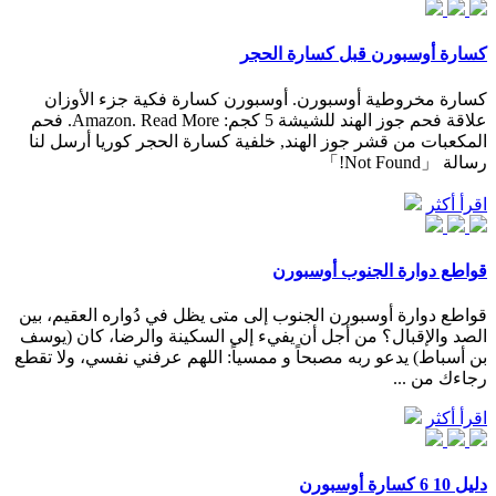
كسارة أوسبورن قبل كسارة الحجر
كسارة مخروطية أوسبورن. أوسبورن كسارة فكية جزء الأوزان
علاقة فحم جوز الهند للشيشة 5 كجم: Amazon. Read More. فحم
المكعبات من قشر جوز الهند, خلفية كسارة الحجر كوريا أرسل لنا
رسالة 「Not Found!」
اقرأ أكثر
قواطع دوارة الجنوب أوسبورن
قواطع دوارة أوسبورن الجنوب إلى متى يظل في دُواره العقيم، بين
الصد والإقبال؟ من أجل أن يفيء إلى السكينة والرضا، كان (يوسف
بن أسباط) يدعو ربه مصبحاً و ممسياً: اللهم عرفني نفسي، ولا تقطع
رجاءك من ...
اقرأ أكثر
دليل 10 6 كسارة أوسبورن