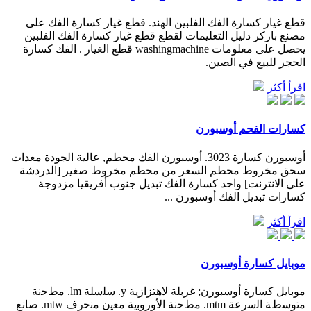
قطع غيار كسارة الفك الفلبين الهند. قطع غيار كسارة الفك على
مصنع باركر دليل التعليمات لقطع قطع غيار كسارة الفك الفلبين
يحصل على معلومات washingmachine قطع الغيار . الفك كسارة
الحجر للبيع في الصين.
اقرأ أكثر
كسارات الفحم أوسبورن
أوسبورن كسارة 3023. أوسبورن الفك محطم, عالية الجودة معدات
سحق مخروط محطم السعر من محطم مخروط صغير [الدردشة
على الانترنت] واحد كسارة الفك تبديل جنوب أفريقيا مزدوجة
كسارات تبديل الفك أوسبورن ...
اقرأ أكثر
موبايل كسارة أوسبورن
موبايل كسارة أوسبورن; غربلة لاهتزازية y. ﺳﻠﺳﻠﺔ lm. ﻣطﺣﻧﺔ
ﻣﺗوﺳطﺔ اﻟﺳرﻋﺔ mtm. ﻣطﺣﻧﺔ اﻷوروﺑﯾﺔ ﻣﻌﯾن ﻣﻧﺣرف mtw. صانع