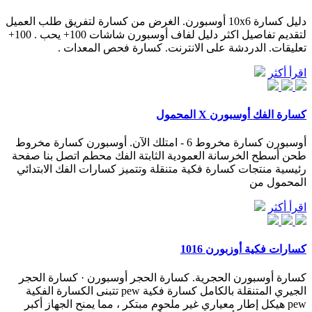
دليل كسارة 10x6 أوسبورن. الغرض من كسارة لتفريق طلب العميل
لتقديم تفاصيل اكثر دليل لفاف أوسبورن شاشات 100+ يحب . 100+
تعليقات. الدردشة على الانترنت. كسارة فحص المعدات .
اقرأ أكثر
كسارة الفك أوسبورن X المحمول
أوسبورن كسارة مخروط 6 - امتلك الآن. أوسبورن كسارة مخروط
طحن أسطح الخرسانة العمودية الثابتة الفك محطم اتصل بنا صفحة
رئيسية منتجات كسارة فكية متنقلة وتتميز كسارات الفك الابتدائي
المحمول من
اقرأ أكثر
كسارات فكية أوزبورن 1016
كسارة أوسبورن الحجرية. كسارة الحجر أوسبورن · كسارة الحجر
الجيري المتنقلة بالكامل كسارة فكية pew تتبنى الكسارة الفكية
pew هيكل إطار معياري غير ملحوم مبتكر ، مما يمنح الجهاز أكبر