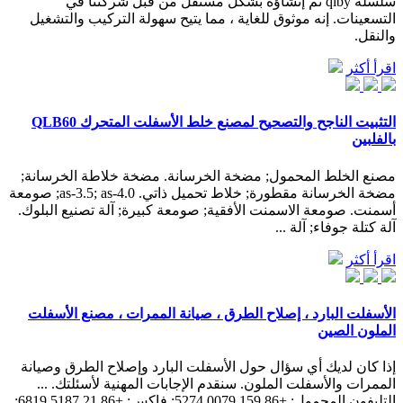
سلسلة qlby تم إنشاؤه بشكل مستقل من قبل شركتنا في
التسعينات. إنه موثوق للغاية ، مما يتيح سهولة التركيب والتشغيل
والنقل.
اقرأ أكثر
التثبيت الناجح والتصحيح لمصنع خلط الأسفلت المتحرك QLB60
بالفلبين
مصنع الخلط المحمول; مضخة الخرسانة. مضخة خلاطة الخرسانة;
مضخة الخرسانة مقطورة; خلاط تحميل ذاتي. as-3.5; as-4.0; صومعة
أسمنت. صومعة الاسمنت الأفقية; صومعة كبيرة; آلة تصنيع البلوك.
آلة كتلة جوفاء; آلة ...
اقرأ أكثر
الأسفلت البارد ، إصلاح الطرق ، صيانة الممرات ، مصنع الأسفلت
الملون الصين
إذا كان لديك أي سؤال حول الأسفلت البارد وإصلاح الطرق وصيانة
الممرات والأسفلت الملون. سنقدم الإجابات المهنية لأسئلتك. ...
التليفون المحمول: +86 159 0079 5274; فاكس: +86 21 5187 6819;