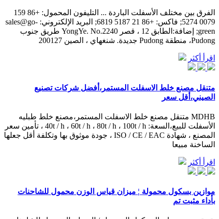
الفرق بين مختلف الأسفلت الباردة ... التليفون المحمول: +86 159
0079 5274; فاكس: +86 21 5187 6819; البريد الإلكتروني: sales@go-
green; إضافة:الطابق 12 ، قصر YongYe. No.2240 طريق جنوب
Pudong، منطقة Pudong جديدة. شنغهاي ، الصين 200127
اقرأ أكثر
متنقل مصنع خلط الاسفلت المستمر،أفضل شركات تصنيع
الصيني،أقل سعر
MDHB متنقل مصنع خلط الاسفلت المستمر،مصنع خلط طبليه
الأسفلت للبيع،السعة: 40t / h ، 60t / h ، 80t / h ، 100t / h ، تأمين سعر
المصنع ، شهادة ISO / CE / EAC ، جودة موثوق بها وتكلفة أقل جعلها
الساخنة مبيعا
اقرأ أكثر
موازين بسكول محمولة ¦ ميزان قياس الوزن محمول للشاحنات
بأداء مثبت تم