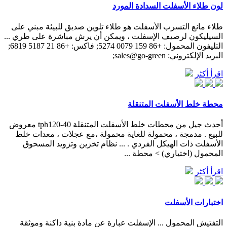
لون طلاء الأسفلت السدادة المورد
طلاء مانع التسرب الأسفلت هو طلاء تلوين صديق للبيئة مبني على
السيليكون لرصيف الإسفلت ، ويمكن أن يرش مباشرة على طري ...
التليفون المحمول: +86 159 0079 5274; فاكس: +86 21 5187 6819;
البريد الإلكتروني: sales@go-green;
اقرأ أكثر
محطة خلط الأسفلت المتنقلة
أحدث جيل من محطات خلط الأسفلت المتنقلة tph120-40 معروض
للبيع . مدمجة ، محمولة للغاية محمولة ،مع عجلات ، معدات خلط
الأسفلت ذات الهيكل الفردي . ... نظام تخزين وتزويد المسحوق
المحمول (اختياري) > محطة ...
اقرأ أكثر
اختبارات الأسفلت
التفتيش المحمول ... الإسفلت عبارة عن مادة بنية داكنة وموثقة