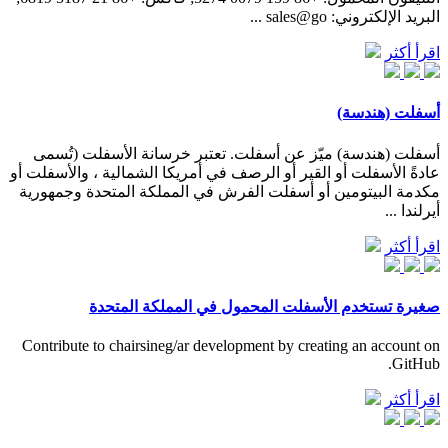
البريد الإلكتروني: sales@go ...
اقرأ أكثر
أسفلت (هندسة)
أسفلت (هندسة) ميّز عن أسفلت. تعتبر خرسانة الأسفلت (تُسمى
عادةً الأسفلت أو القير أو الرصف في أمريكا الشمالية ، والأسفلت أو
مكدمة البيتومين أو أسفلت الفرش في المملكة المتحدة وجمهورية
أيرلندا ...
اقرأ أكثر
صغيرة تستخدم الأسفلت المحمول في المملكة المتحدة
Contribute to chairsineg/ar development by creating an account on
GitHub.
اقرأ أكثر