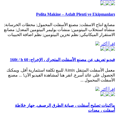
Polita Makine – Asfalt Plenti ve Ekipmanları
مصانع انتاج الاسفلت; مصنع الأسفلت المحمول; محطات الخرسانة;
منشأة استحلاب البيتومين; منشآت بوليمر البيتومين المعدل; مصانع
الاستقرار الميكانيكي; نظم تخزين البيتومين; نظم اضافة الحبيبات
اقرأ أكثر
فيديو تعريف عن مصنع الأسفلت المتحرك ، الإخراج: 60 160t / h
معمل الأسفلت المتنقل Aimix للبيع تكلفة استثمارية أقل. ويمكنك
الحصول على عائد أسرع. انقر هنا لمشاهدة الفيديو الآن! ... مصنع
الأسفلت المحمول ...
اقرأ أكثر
ماكينات تصليح أسفلت ، صيانة الطرق الرصيف, جهاز خلاطة
أسفلت ، معدات