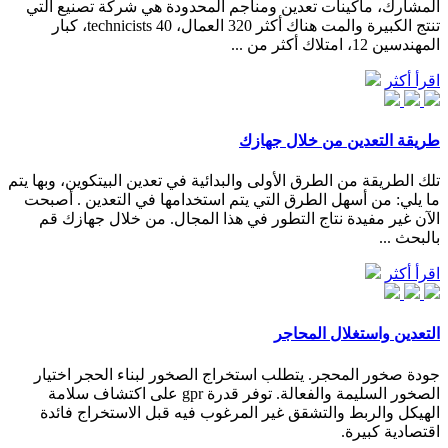
المشارك، ماكينات تعدين ومناجم المحدودة هي شركة تصنيع التي
تنتج الكبيرة والمت هناك أكثر 320 العمال، 40 technicists، كبار
المهندسين 12، امتلاك أكثر من ...
اقرأ أكثر
طريقة التعدين من خلال جهازك
تلك الطريقة من الطرق الأولى والبدائية في تعدين البيتكوين، وبها يتم
ما يلي: من أسهل الطرق التي يتم استخدامها في التعدين . أصبحت
الآن غير مفيدة نتاج التطور في هذا المجال. من خلال جهازك قم
بالبحث ...
اقرأ أكثر
التعدين واستغلال المحاجر
جودة صخور المحجر. يتطلب استخراج الصخور لبناء الحجر اختيار
الصخور السليمة والفعالة. توفر قدرة gpr على اكتشاف سلامة
الهيكل والربط والتشقق غير المرغوب فيه قبل الاستخراج فائدة
اقتصادية كبيرة.