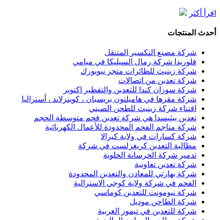
اقرأ أكثر
أحدث المنتجات
شركة مصنع التكسير المتنقل
فلوريدا شركة رمال السيليكا في ميامي
شركة زينيث للطائرات متجر نيويورك
شركة تعدين من اتصالات
شركة سوزان كندا للتعدين والتقطير اكتوبر
شركة مقرها في هاميلتون بريسبان ، كوينزلاند ، أستراليا
اقتناء شركة زينيث للطحن الصيني
تعدين بيثيسدا هي شركة تعدين فحم متوسطة الحجم
شركة مناجم الفحم المحدودة للأعمال الكهربائية
شركة كسارات في ولاية كيرالا
مطالبة التعدين كريغزلست في شركة
تدمير شركة الخرسانة الخلوية
شركة تعدين تعاونية
شركة بهارتي للمعادن والتعدين المحدودة
الفحم في شركة ولاية كوجي الاسترالية
شركة نيومونت للتعدين كوماسي
شركة الطاحن موديل
شركة للتعدين في تيمور الغربية