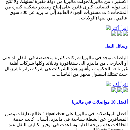
الاستيراد من ماليزيا.تحولت ماليزيا من دولة فقيرة تستهلك ولا تنتج
إلى دولة اقتصادية كبرى قادرة على إنتاج وتصدير تشكيلة كبيرة من
المنتجات ذات مستويات الجودة العالية إلى ما يزيد عن 200 سوق
عالمي، من بينها (الولايات ...
اقرأ أكثر
وسائل النقل
الباصات توجد فى ماليزيا شركات كثيرة متخصصة فى النقل الداخلى
أو الخارجى من ماليزيا الى سنغافورة وتايلاند وكلها شركات أهلية
غير تابعة للحكومة ، وأشهر هذه الشركات هى شركة ترانز ناشيزنال
حيث تمتلك أسطول مجهز من الباصات ...
اقرأ أكثر
أفضل 10 مواصلات في ماليزيا
أفضل المواصلات في ماليزيا على Tripadvisor: طالع تعليقات وصور
المسافرين عن أنشطة سياحية في ماليزيا، آسيا ... ‪كانت خدمة
الحافلات هذه مريحة للغاية وساعدت في توفير تكاليف النقل عند