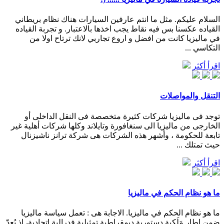
السلام عليكم. مثل ما انتم عارفين السيارات هناك نظام بريطاني
القياده عكسنا بس فيه نقاط يجب اخذها بالاعتبار. و تجربة القياده
في ماليزيا كانت من افضل و اروع تجاربي لانك ترتاح اولا من
التكاسي ...
اقرأ أكثر
التنقل والمواصلات
توجد فى ماليزيا شركات كثيرة متخصصة فى النقل الداخلى أو
الخارجى من ماليزيا الى سنغافورة وتايلاند وكلها شركات أهلية غير
تابعة للحكومة ، وأشهر هذه الشركات هى شركة ترانز ناشيزنال
حيث تمتلك ...
اقرأ أكثر
ما هو نظام الحكم في ماليزيا
ما هو نظام الحكم في ماليزيا. الاجابة هى : تعمل سياسة ماليزيا
ضمن إطار مَلَكية دستورية ديمقراطية تمثيلية فدرالية اتحادية، إذ يُعدّ