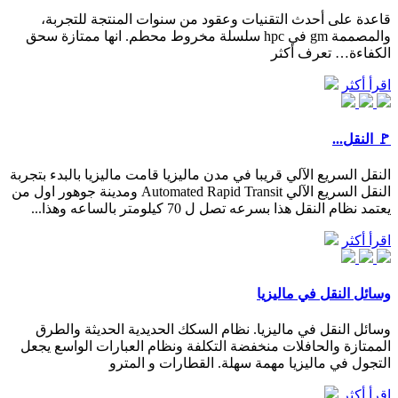
قاعدة على أحدث التقنيات وعقود من سنوات المنتجة للتجربة،
والمصممة gm في hpc سلسلة مخروط محطم. انها ممتازة سحق
الكفاءة… تعرف أكثر
اقرأ أكثر
‫🚩 النقل...
النقل السريع الآلي قريبا في مدن ماليزيا قامت ماليزيا بالبدء بتجربة
النقل السريع الآلي Automated Rapid Transit ومدينة جوهور اول من
يعتمد نظام النقل هذا بسرعه تصل ل 70 كيلومتر بالساعه وهذا...
اقرأ أكثر
وسائل النقل في ماليزيا
وسائل النقل في ماليزيا. نظام السكك الحديدية الحديثة والطرق
الممتازة والحافلات منخفضة التكلفة ونظام العبارات الواسع يجعل
التجول في ماليزيا مهمة سهلة. القطارات و المترو
اقرأ أكثر