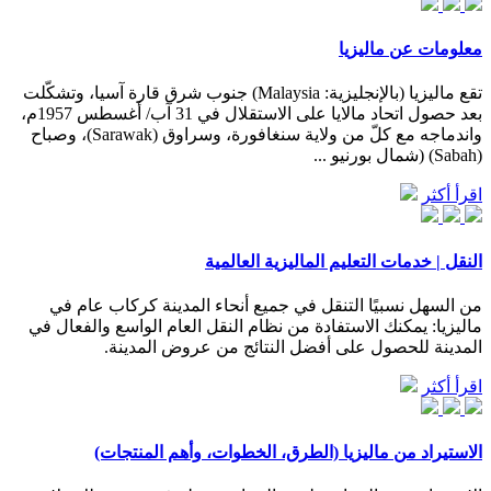
معلومات عن ماليزيا
تقع ماليزيا (بالإنجليزية: Malaysia) جنوب شرق قارة آسيا، وتشكّلت
بعد حصول اتحاد مالايا على الاستقلال في 31 آب/ أغسطس 1957م،
واندماجه مع كلّ من ولاية سنغافورة، وسراوق (Sarawak)، وصباح
(Sabah) (شمال بورنيو ...
اقرأ أكثر
النقل | خدمات التعليم الماليزية العالمية
من السهل نسبيًا التنقل في جميع أنحاء المدينة كركاب عام في
ماليزيا: يمكنك الاستفادة من نظام النقل العام الواسع والفعال في
المدينة للحصول على أفضل النتائج من عروض المدينة.
اقرأ أكثر
الاستيراد من ماليزيا (الطرق، الخطوات، وأهم المنتجات)