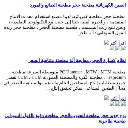
الصين الكهربائية مطحنة حجر مطحنة الصانع والمورد
مطحنة حجر مطحنة كهربائية. لدينا مصنع استخدام معدات الانتاج
المتقدمة ، والخبرة الفنية جنبا إلى جنب مع التكنولوجيا التقليدية ،
ونحن ننتج زيت السمسم ، طحينة مطحنة الحجر ، مطحنة حجر زبدة
الفول السوداني / آلة طحن.
اقرأ أكثر
نظام كسارة الحجر, معالجة آلة مطحنة متناهية الصغر
مطحنة PC Hammer ، MTW ، MTM متوسطة السرعة مطحنة
Trapezium ، مطحنة الكرة والمطحنة العمودية LUM ، LUM تغطي
جميع متطلبات إنتاج المساحيق الخام والناعمة والمتناهية الصغر في
مجال الطحن الصناعي. يمكن تحقيق إنتاج ...
اقرأ أكثر
نوع جديد حجر مطحنة للحبوب/الحجر مطحنة دقيق/الفول السوداني
طحينة طاحونة