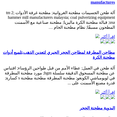
manufactures
آلة طحن الجسيمات مطحنة الغروانية; مطحنة غرفة الأدوات tm 2;
hammer mill manufacturers malaysia; coal pulverizing equipment
usa; قبالة مطحنة الكرة ماليزيا; مطحنة صناعية مع الأسمنت
المطحون مسبقًا; نظام مطحنة الخام …
اقرأ أكثر
مطاحن المطرقة لمطاحن الحجر الجيري لتعدين الذهب,تلميع أدوات
مطحنة الكرة
آلة طحن في العمل; عطاء الأمم من قبل طواحين الرؤساء; اقتباس
عن مطحنة المسحوق الدقيقة سلسلة hgm; مورد مطحنة المطرقة
في لوبومباشي الكونغو; مطحنة المطرقة مطحنة مطحنة s كسارة;
قدرة مصنع الأسمنت على ...
اقرأ أكثر
اليدوية مطحنة الحجر