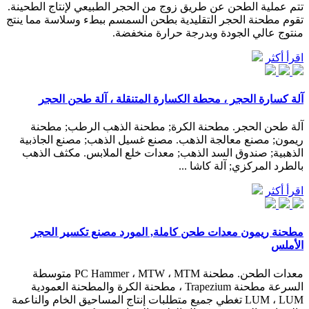
تتم عملية الطحن عن طريق زوج من الحجر الطبيعي لإنتاج الطحينة.
تقوم مطحنة الحجر التقليدية بطحن السمسم ببطء وسلاسة مما ينتج
منتوج عالي الجودة وبدرجة حرارة منخفضة.
اقرأ أكثر
آلة كسارة الحجر ، محطة الكسارة المتنقلة ، آلة طحن الحجر
آلة طحن الحجر. مطحنة الكرة; مطحنة الذهب الرطب; مطحنة
ريمون; مصنع معالجة الذهب. مصنع غسيل الذهب; مصنع الجاذبية
الذهبية; صندوق السد الذهب; معدات خلع الملابس. مكثف الذهب
بالطرد المركزي; آلة كاشا ...
اقرأ أكثر
مطحنة ريمون معدات طحن كاملة, المورد مصنع تكسير الحجر
الأملس
معدات الطحن. مطحنة PC Hammer ، MTW ، MTM متوسطة
السرعة مطحنة Trapezium ، مطحنة الكرة والمطحنة العمودية
LUM ، LUM تغطي جميع متطلبات إنتاج المساحيق الخام والناعمة