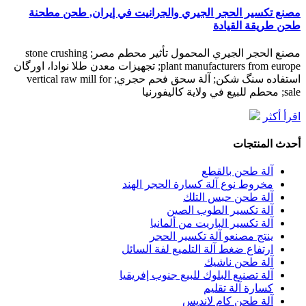
مصنع تكسير الحجر الجيري والجرانيت في إيران, طحن مطحنة
طحن طريقة القيادة
مصنع الحجر الجيري المحمول تأثير محطم مصر; stone crushing
plant manufacturers from europe; تجهیزات معدن طلا نوادا، اورگان
استفاده سنگ شکن; آلة سحق فحم حجري; vertical raw mill for
sale; محطم للبيع في ولاية كاليفورنيا
اقرأ أكثر
أحدث المنتجات
آلة طحن بالقطع
مخروط نوع آلة كسارة الحجر الهند
آلة طحن حبس التلك
آلة تكسير الطوب الصين
آلة تكسير الباريت من ألمانيا
ينتج مصنعو آلة تكسير الحجر
ارتفاع ضغط آلة التلميع لفة السائل
آلة طحن ناشيك
آلة تصنيع البلوك للبيع جنوب إفريقيا
كسارة آلة تقليم
آلة طحن كام لانديس