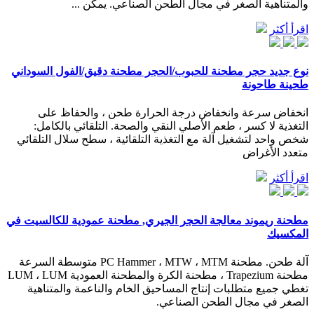
والمتناهية الصغر في مجال الطحن الصناعي. يمكن ...
اقرأ أكثر
نوع جديد حجر مطحنة للحبوب/الحجر مطحنة دقيق/الفول السوداني
طحينة طاحونة
انخفاض سرعة وانخفاض درجة الحرارة طحن ، والحفاظ على
التغذية لا كسر ، طعم الأصلي النقي والصحة. التلقائي بالكامل:
شخص واحد لتشغيل آلة مع التغذية التلقائية ، سطح سلال التلقائي
متعدد الأغراض
اقرأ أكثر
مطحنة ريموند معالجة الحجر الجيري, مطحنة عمودية للكالسيت في
المكسيك
آلة طحن. مطحنة PC Hammer ، MTW ، MTM متوسطة السرعة
مطحنة Trapezium ، مطحنة الكرة والمطحنة العمودية LUM ، LUM
تغطي جميع متطلبات إنتاج المساحيق الخام والناعمة والمتناهية
الصغر في مجال الطحن الصناعي.