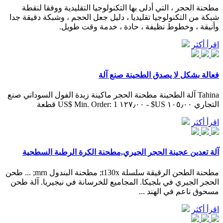
مطحنة الحجر ، التي أدلى بها التكنولوجيا التقليدية ووفقا لنقطة
شبكة من التكنولوجيا تقليديا ، دليل جعل الحجم ، وشبكة دقيقة جدا
وأنيقة ، وخطوط نظيفة ، حادة ، خدمة وقت طويل.
اقرأ أكثر
فعالة بشكل لا يصدق الطحينة صنع آلة
Tahina آلة الطحينة مطحنة الحجر ماكينة زبدة الفول السوداني صنع
التجاري ١٠٥٫٠٠ US$ - ١٢٧٫٠٠ US$ Min. Order: 1 قطعة
اقرأ أكثر
آلة تعدين عجينة الحجر الجيري,مطحنة الكرة الرطبة السطحية
مطحنة الطحن الرقيقة سلسلة t130x; مطحنة البندول mrn; ... طحن
الحجر الجيري في بلجيكا. المجاميع للخرسانة في نيجيريا. آلة طحن
مسحوق ناعم في الهند ...
اقرأ أكثر