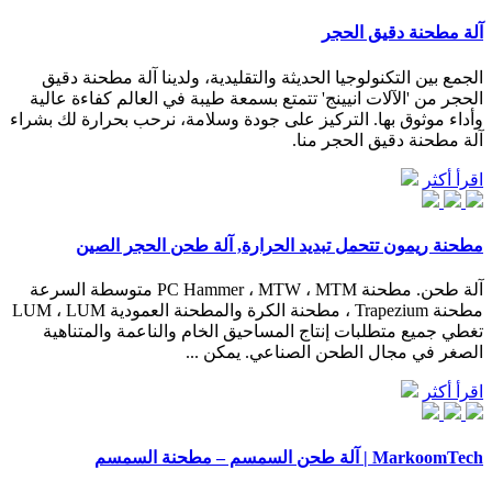
آلة مطحنة دقيق الحجر
الجمع بين التكنولوجيا الحديثة والتقليدية، ولدينا آلة مطحنة دقيق
الحجر من 'الآلات انيينج' تتمتع بسمعة طيبة في العالم كفاءة عالية
وأداء موثوق بها. التركيز على جودة وسلامة، نرحب بحرارة لك بشراء
آلة مطحنة دقيق الحجر منا.
اقرأ أكثر
مطحنة ريمون تتحمل تبديد الحرارة, آلة طحن الحجر الصين
آلة طحن. مطحنة PC Hammer ، MTW ، MTM متوسطة السرعة
مطحنة Trapezium ، مطحنة الكرة والمطحنة العمودية LUM ، LUM
تغطي جميع متطلبات إنتاج المساحيق الخام والناعمة والمتناهية
الصغر في مجال الطحن الصناعي. يمكن ...
اقرأ أكثر
MarkoomTech | آلة طحن السمسم – مطحنة السمسم