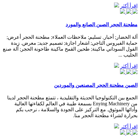
اقرأ أكثر
مطحنة الحجر الصين الصانع والمورد
آلة الخضار; أخبار. تسليم; ملاحظات العملاء; مطحنة الحجر أعرض;
حماية الفيروس التاجي; اشعار اجازة; تصميم جديد; معرض. زبدة
الفول السوداني ماكينة; طحين القمح ماكينة طاحونة الحجر; آلة صنع
الحليب ...
اقرأ أكثر
الصين مطحنة الحجر المصنعين والموردين
الجمع بين التكنولوجيا الحديثة والتقليدية ، تتمتع مطحنة الحجر لدينا
من Enying Machinery بسمعة طيبة في العالم لكفاءتها العالية
وأدائها الموثوق. مع التركيز على الجودة والسلامة ، نرحب بكم
بحرارة لشراء مطحنة الحجر منا.
اقرأ أكثر