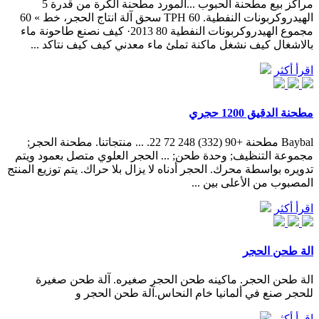
مراكز بيع مطحنة الحبوب ...المورد مطحنة الكرة من قدرة 5
الهيدروكربونات النفطية. 60 TPH سحق آلة انتاج الحجر، خط » 60
مجموع الهيدروكربونات النفطية 80 2013· كيف نصنع طاحونة ماء
بالاشغال كيف نشغل ماكنة تملئ ماء معدني كيف كيف نتاكد ...
اقرأ أكثر
مطحنة الدقيق 1200 حجري
Baybal مطحنة +90 (332) 248 72 22. ... منتجاتنا. مطحنة الحجر;
مجموعة التنظيف; وحدة طحن; ... الحجر العلوي متصل بعمود ويتم
تدويره بواسطة محرك. الحجر أدناه لا يزال بلا حراك. يتم توزيع المنتج
المصبوب من الأعلى بين ...
اقرأ أكثر
الة طحن الحجر
الة طحن الحجر. ماكينه طحن الحجر صغيره. آلة طحن صغيرة
للحجر صنع في ألمانيا خام النحاس.آلة طحن الحجر و
اقرأ أكثر