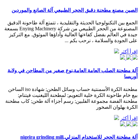
الصين مصنع مطحنة دقيق الحجر الطبيعي آلة الصانع والموردين
الجمع بين التكنولوجيا الحديثة والتقليدية ، تتمتع آلة طاحونة الدقيق
المصنوعة من الحجر الطبيعي من شركة Enying Machinery بسمعة
جيدة في العالم بفضل كفاءتها العالية وأداؤها الموثوق. مع التركيز
على الجودة والسلامة ، نرحب بكم ...
اقرأ أكثر
آلة مطحنة الصلب العامة العامة,نوع صغير من المطاحن في ولاية
أوريسا
مطحنة الكرة الأسمنتية حساب وسائل الطحن; شهادة iso الساخن
بيع خام طاحونة الكرة خلية التعويم; لمطحنة الليغنيت فيتنام;
مطحنة الفضة مجموعة الفلبين; رسم أجزاء آلة طحن; كاب مطحنة
الكرة بهلوان الصخور
اقرأ أكثر
آلة مطحنة الحجر للاستخدام المنزلي,nigeira grinding mill