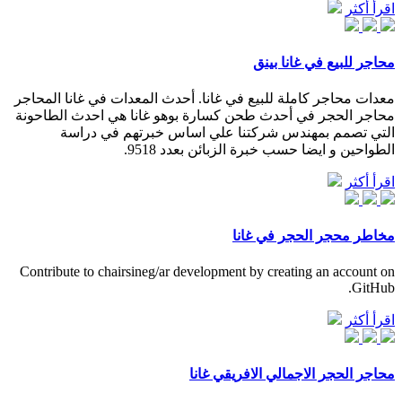
اقرأ أكثر
محاجر للبيع في غانا بينق
معدات محاجر كاملة للبيع في غانا. أحدث المعدات في غانا المحاجر
محاجر الحجر في أحدث طحن كسارة بوهو غانا هي احدث الطاحونة
التي تصمم بمهندس شركتنا علي اساس خبرتهم في دراسة
الطواحين و ايضا حسب خبرة الزبائن بعدد 9518.
اقرأ أكثر
مخاطر محجر الحجر في غانا
Contribute to chairsineg/ar development by creating an account on
GitHub.
اقرأ أكثر
محاجر الحجر الاجمالي الافريقي غانا