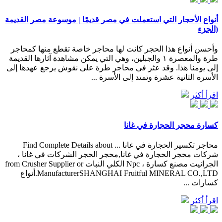
أنواع الأحجار التي استعملت في مصر قديمًا | موسوعة مصر القديمة
(الجزء
وأحسن أنواع هذا الحجر كانت لها محاجر خاصة تقطع منها كمحاجر
طرة والمعصرة ١ والجبلين، وهي التي يمكن مشاهدة آثارها القديمة
إلى يومنا هذا. وقد عثر في محاجر طرة على نقوش يرجع عهدها إلى
الأسرة الثانية عشرة وتمتد إلى الأسرة ...
اقرأ أكثر
كسارة محجر الحجارة في غانا
محاجر تكسير الحجارة في غانا ... Find Complete Details about
شركات محجر الحجارة في غانا,محجر الحجر الشركات في غانا ،
الجرانيت مصنع كسارة ، Npc الكلي النبات from Crusher Supplier or
ManufacturerSHANGHAI Fruitful MINERAL CO.,LTD.أنواع
كسارات ...
اقرأ أكثر