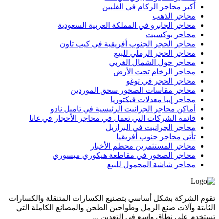
أكبر محاجر الركام في الفلبين
محاجر الذهب
محاجر الجابرو في المملكة العربية السعودية
محاجر بوكسيت
محاجر الحجر الجنوب أفريقية في كيب تاون
محاجر الحجر الرملي للبيع
محاجر حول الشمال الغربي
محاجر الرخام تحت الأرض
محاجر الحجر في توغو
محاجر مقاسات الصخور سحق الموردين
محاجر إيبا معدلات فيكتوريا
أماكن محاجر الجرانيت الرئيسية في تاميل نادو
قائمة الشركات التي تعمل في محاجر الأحجار في غانا
محاجر الجرانيت في البرازيل
تأتي محاجر جنوب أفريقيا
محاجر المستثمرين محطم الأخبار
محاجر الصخور في مقاطعة هيكوري ميسوري
محاجر شاشة المحمول للبيع
تقوم الشركة بشكل أساسي بتصنيع الكسارات المتنقلة والكسارات
الثابتة وآلات صنع الرمل وطواحين الطحن والمصانع الكاملة التي
تستخدم على نطاق واسع في التعدين ...