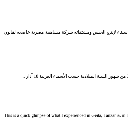
ة سيناء لإنتاج الجبس ومشتقاته شركة مساهمة مصرية خاضعه لقانون
ريزونا. طرق تعدين الجبس تقنيات التعدين عن الجبس. تعدين الجبس في تنزانيا. تعدين الذهب في تنزانيا This is a quick glimpse of what I experienced in Geita, Tanzania, in September