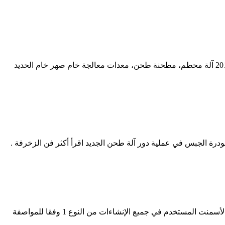
معدات التعدين محطم الفلبين 5 حزيران (يونيو) 2016 الحصى تعدين محطم المستعملة الحصى معدات تعدين الذهب للبيع في, 26 أيار (مايو) 2016 آلة محطم، مطحنة طحن، معدات معالجة خام صهر خام الحديد
درة الجبس في عملية دور آلة طحن الجديد اقرأ أكثر فن الزخرفة .
شرح عملية تعدين الجبس. عملية تعدين الجبس ل الأسمنت عملية تعدين الكروم على نطاق صغير عملية الترطيب من الاسمنت ktclub يكون الأسمنت المستخدم في جميع الإنشاءات من النوع 1 وفقا للمواصفة