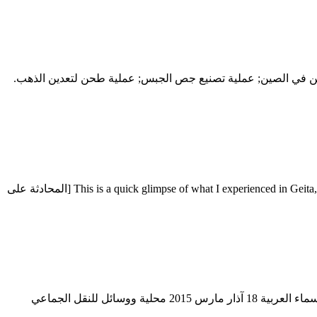
دين في الصين; عملية تصنيع جص الجبس; عملية طحن لتعدين الذهب.
الجبس التعدين في تقنيات أريزونا. تقنيات التعدين عن الجبس. تعدين الجبس في تنزانيا. تعدين الذهب في تنزانيا This is a quick glimpse of what I experienced in Geita, Tanzania, in September 2009 [المحادثة على
الجبس التعدين في تقنيات أريزونا - تعرف أكثر . الجبس التعدين في تقنيات أريزونا آذار هو الشهر الثالث 3 من شهور السنة الميلادية حسب الأسماء العربية 18 آذار مارس 2015 محلية ووسائل للنقل الجماعي