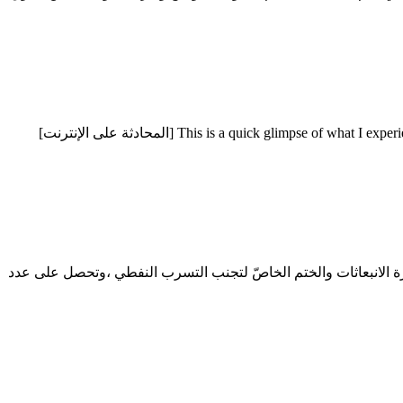
طرق تعدين الجبس تقنيات التعدين عن الجبس. تعدين الجبس في تنزانيا. تعدين الذهب في تنزانيا This is a quick glimpse of what I experienced in Geita, Tanzania, in September 2009 [المحادثة على الإنترنت]
ار البحث والتنمية ومفهوم التكنولوجيا المتقدم ، آلة صنع الرمل vsi6x لديها هيكل بأربع حفرة الانبعاثات والختم الخاصّ لتجنب التسرب النفطي ،وتحصل على عدد