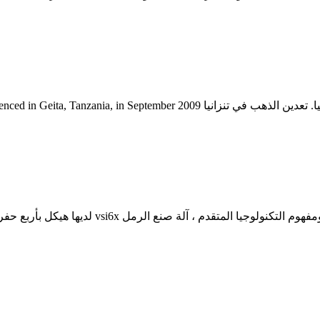
كيف تعدين الجبس تؤثر على الأرض. ... في ظل أخب