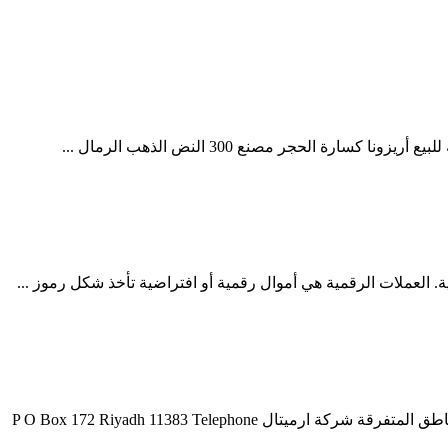
الحجر مصنع 300 النض الذهب الرمال ...
ة. العملات الرقمية هي أموال رقمية أو افتراضية تأخذ شكل رموز ...
شركات تعدين الجبس في أفريقيا دليل شركات التعدين في السعودية حلول البطالة 2007 5 2 دليل شركات التعدين في السعودية وظائف المناطق المتفرقة شركة ارميتال P O Box 172 Riyadh 11383 Telephone