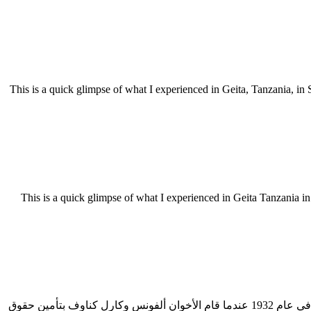
ريزونا. طرق تعدين الجبس تقنيات التعدين عن الجبس. تعدين الجبس في تنزانيا. تعدين الذهب في تنزانيا This is a quick glimpse of what I experienced in Geita, Tanzania, in September
ونا. طرق تعدين الجبس تقنيات التعدين عن الجبس تعدين الجبس في تنزانيا تعدين الذهب في تنزانيا This is a quick glimpse of what I experienced in Geita Tanzania in September
تقنيات التعدين عن الجبس مناطق تعدين الجبس في ألمانيا نبذة عن - Knauf. بدأت مجموعة شركاتنا بدايةً متواضعةً .تأسست الشركة العائلية في عام 1932 عندما قام الأخوان ألفونس وكارل كناوف بتأمين حقوق