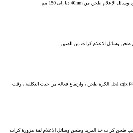
 طحن وسائل الاعلام كرات من الصين.
إغلاق طحن الكرة. طحن خط وسائل الإعلام الكرة الصب المورد من الصين ، حدد أفضل كروم طحن وسائل الإعلام مطحنة الكرة خط الصب zqjx f4 لحل الكرة طحن ، وارتفاع فعالة من حيث التكلفة ، وقت
 الإعلام. الأسمنت كرات الكرة التعدين مطحنة، الحديد الزهر ساج 20-150mm C45 B2 B3 60Mn مزورة الصلب طحن كرات خذ المزيد وطحن وسائل الاعلام لفة مزورة كرات