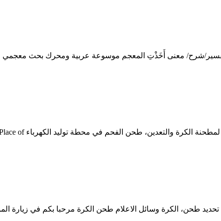
فسير/شرح/ معنى أَخَذْتِ المعجم موسوعة عربية ومحرك بحث معجمي وق