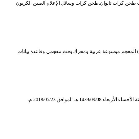
ين lls,طحن مصنعين وسائل الإعلام آلة,مزورة الصلب طحن كرات تايوان,طحن كرات وسائل الإعلام الصين الكربون
ْتِ) المعجم موسوعة عربية ومحرك بحث معجمي وقاعدة بيانات
الموافق 2018/05/23 م.