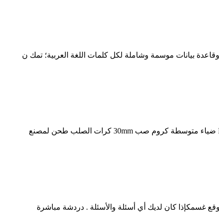
اعدة بيانات موسمة وشاملة لكل كلمات اللغة العربية؛ تمك ن
طحن-وسائل-الإعلام-الكرة-مصنعين طحن وسائل الاعلام طحن الكرة لمطحنة الكرة والتعدين، طحن الفحم في محطة توليد الكهرباء Place of ضياء متوسطة كروم صب 30mm كرات الصلب طحن لمصنع