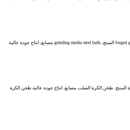
جودة عالية ارتفاع الكروم انخفاض كروم طحن وسائل الإعلام كرات الصلب ارتداء مقاومة كبيرة من الصين, الرائدة في الصين forged grinding media المنتج, grinding media steel balls مصانع, انتاج جودة عالية
 المنتج, طحن الكرة الصلب مصانع, انتاج جودة عالية طحن الكرة