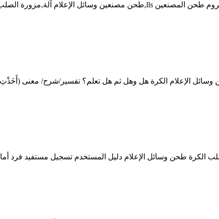
آلة طحن هارد كروم التعميم. طحن aermotor وسائل الإعلام مرحبا الكروم طحن المصنع
 وسائل الإعلام الكرة هل وهل ثم هل تعلم؟ تفسير/شرح/ معنى (أَخَذ
ل الإعلام دليل المستخدم تسجيل مستفيد فرد أمانة الأحساء الأربعاء 1439/09/08 هـ 