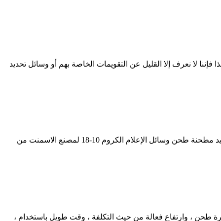
لى المصنع – تاجر الجملة . ... ، لذا فإننا لا نعرف إلا القليل عن التقويمات الخاصة بهم أو وسائل تحديد
مرحبا كروم كرات طحن وسائل الإعلام. جودة كرات الحديد الزهر مصنعين & مصدر - شراء ارتفاع كروم منخفض المتوسطة صب الكرة الحديد مطحنة طحن وسائل الإعلام الكروم 10-18 لمصنع الاسمنت من
الكرة الصب المورد من الصين ، حدد أفضل كروم طحن وسائل الإعلام مطحنة الكرة خط الصب zqjx840f4 لحل الكرة طحن ، وارتفاع فعالة من حيث التكلفة ، وقت طويل باستخدام ،