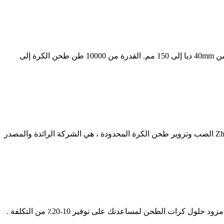
ارتفاع كروم طحن خط وسائل الإعلام الكرة الصب ، خط إنتاج. خط إنتاج كرات الصلب طحن يمكن أن ينتج طحن الكرة وسائل الإعلام طحن من 40mm ديا إلى 150 مم. القدرة من 10000 طن طحن الكرة إلى
مرحبا الكروم الصلب طحن كرات وسائل الإعلام في. المتداول الساخنة طحن الكرة الصلب مزورةأنشئت في عام 2000 ، نحن جينان Zhongwei الصب وتزوير طحن الكرة المحدودة ، هي الشركة الرائدة والمصدر
الصين الصب طحن الكرة وسائل الإعلام المورد, الصينية مزورة طحن الكرة وسائل الإعلام, طحن الكرة الصينية الصانع والمورد - ., . على .--. مزود حلول كرات الطحن لمساعدتك على توفير 10-20٪ من التكلفة .