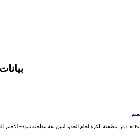
بيانات
ميم
تطبيق مطحنة القياسية ghsspalin skiold نوع المطرقة مطحنة childwelfarein من مطحنة الكرة لخام الحدي