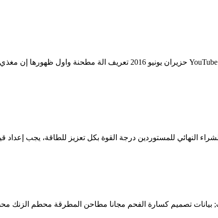
بيانات المنتج القياسية لمطحنة المطرقة. وصف لمطحنة المطرقة YouTube 21 حزيرا
شراء النهائي للمستوردين درجة القوة بكل تعزيز للطاقة، يجب إعداد قيم
ت; بيانات تصميم كسارة الفحم مجانا مطاحن المطرقة محطم الزنك محط