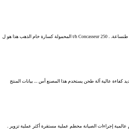
حجم المنتج مطحنة المطرقة لوس انجليس المطرقة مطحنة كسارة 250 طن perjamghsspal. 250 طن في الساعة سحق سعر مصنع في 150 طنساعة. . 250 t/h Concasseur المحمولة كسارة خام الذهب هذا هو ل
حنة مسحوق أيضا) هو نوع واحد من جديد كفاءة عالية آلة طحن يستخدم هذا المصنع أس ... بيانات المنتج
كا خط إنتاج محطم عالمية إجراءات الصيانة محطم عملية مستقرة أكثر عملية تزوير .