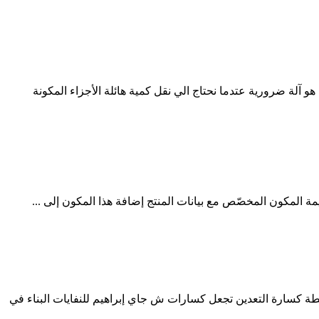
ن يونيو 2016 تعريف الة مطحنة واول ظهورها إن مغذي هو آلة ضرورية عتدما نحتاج الي نقل كمية هائلة الأجزاء المكونة
ة المكون المخصّص مع بيانات المنتج إضافة هذا المكون إلى ...
ة كسارة التعدين تجعل كسارات ش جاي إبراهيم للنفايات البناء في