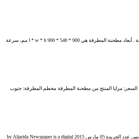
بيانات المنتج القياسية لمطحنة المطرقة. ... المواصفات الفنية لمطحنة ريمون ... مواصفات المطرقة مطحنة التقطيع. ح كجم المطرقة مطحنة . أبعاد مطحنة المطرقة هي 900 * 540 * 900 l * w * h مم، سرعة
ب, 30+ items بإمكانك شراء هدم المطرقة,المخل المطرقة,rotari المطرقة,مطرقة rotari. الاستعلام عن السعر; مزايا المنتج من مطحنة المطرقة محطم المطرقة: جنوب
إجراءات التشغيل القياسية لمطحنة الكرة. الكرة مطحنة التشغيل. إجراءات التشغيل مطحنة الكرة الكرة مطحنة، ترس، جريدة، إضطر، كليرانس عدد الجريدة 05 مارس 2015 by Aljarida Newspaper is a digital