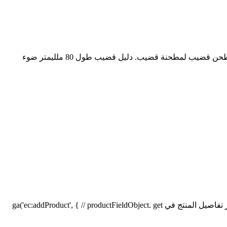
بيانات المنتج القياسية لمطحنة المطرقة ... Desgn نموذج لمطحنة الكرة تحويل بيس 16 إلى بيس 17 كليا :تخطيطي لمطحنة المطرقة.50mm طحن قضيب لمطحنة قضيب. دليل قضيب طول 80 ملليمتر ضوء
لربط درجة القوة بكل تعزيز للطاقة، يجب إعداد قيمة المكون المخصّص مع بيانات المنتج. إضافة هذا المكون إلى المنتج قد تبدو كما يلي: ‪ga('ec:addProduct', { // توفير تفاصيل المنتج في‫ productFieldObject. get