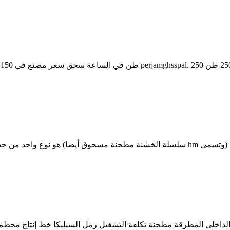
المطرقة مطحنة أرباح التحسين منالمطرقة مطحنة طاحونة المطرقة (وتسمى hm سلسلة الخشنة مط
مطحنة المطرقة 2 مركز المنتج التشغيل الداخلي المطرقة مطحنة تكلفة التشغيل رمل السيلي