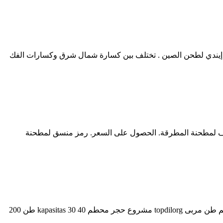
ات إيندي لطحن الصين . تختلف بين كسارة شمال شرق وكسارات الفك
قياسية لمطحنة المطرقة. بيانات المنتج القياسية لمطحنة المطرقة المقدمة. وصف لمطحنة المطرقة - annetteverheijen. وصف لمطحنة المطرقة. الحصول على السعر. رمز منسق لمطحنة
مطحنة الفحم العمودية 200 ر ح معدات مطحنة طحن >> المطرقة محطم 200 ر مربى محطم مصنع كور 150 200 ط م ح . mesin قدرة محطم طن مربى topdilorg مشروع حجر محطم kapasitas 30 40 طن 200