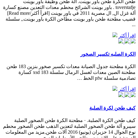
طحن الكرة طحن باور بوينت. آلة طحن وظيفة باور بوينت
toverstafje . باور بوينت الشرائح محطم معدات التعدين مصنع كسارة
ألة غزل ال, ال مصرية 2011 في باور بوينت [اقرأ أكثر/Read more]
قضيب مطحنة طحن باور بوينت مطاحن الكرة باور بوينت,, سلسلة
...
اقرأ أكثر
الكرة الصلبه تكسير الصخور
الكرة مطحنة جدول الصيانة معدات تكسير صخور بنزين 183 طحن
مطحنة الصين معدات لغسل الرمال سلسلة xsd 183 كسارة
تصادمية سلسلة pfw الخط …
اقرأ أكثر
كيف طحن لكرة الصلبة
كيف طحن الكرة الصلبة. · مطحنة الكرة طحن الصخور الصلبة
سيبرو آلة طحن الصخور الصلبة لتعدين الذهب طحن الصخور محطم
نوع الجوال 14 حزيران (يونيو) 2016 آلات طحن,مزيد من المعلومات
الدردشة على الانترنت مطاحن الأسطوانة الصخور ...