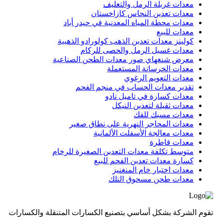
معدات غربلة الرمل والتغليف
معدات تعدين النحاس كازاخستان
معدات محطة المياه المعدنية في حيدر أباد
معدات للبيع
كولينز معدات تعدين الذهب كولورادو الذهبية
معدات غسيل الرمل والحصى للركام
معرض شنغهاي صور معدات الطحن الصناعية
معدات الخرسانة المستعملة
معدات التعويم الرغوي
تقدير معدات الحساب في منجم الفحم
معدات كسارة في تاميل نادو
معدات ثقيلة لتعدين النيكل
معدات مسبك للفك
معدات المحاجر النهرية على نطاق صغير
معدات معالجة الأسفلت الألمانية
معدات قاطرة
متوسط تكلفة معدات التعدين الصغيرة للرخام
كسارة معدات تعدين الفحم للبيع
معدات اختبار خام المنغنيز
معدات طحن مسحوق التلك
تقوم الشركة بشكل أساسي بتصنيع الكسارات المتنقلة والكسارات