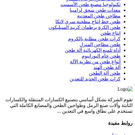
تكنولوجيا مصنع طحن الأسمنت
معدات طحن سحق لزامبيا
مطاحن طحن المعدنية
طحن خط إنتاج مطحنة سري لانكا
طحن الكرة برطمان كربيد السيليكون
إنتاج طحن
كرات طحن مطلية بالكروم
طحن مطاحن المنزل
أداة تلميع الكهربائية آلة طحن
طحن خام اليورانيوم
أنواع طحن من نظرية الآلة
آلة طحن الهند
طحن آلة الطحن
كرات طحن الحديد للتعدين
تقوم الشركة بشكل أساسي بتصنيع الكسارات المتنقلة والكسارات
الثابتة وآلات صنع الرمل وطواحين الطحن والمصانع الكاملة التي
تستخدم على نطاق واسع في التعدين ...
روابط مفيدة