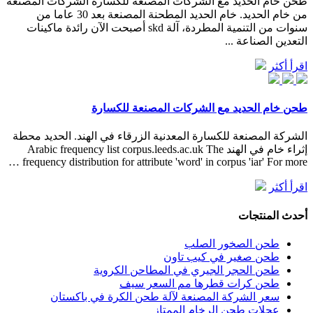
طحن خام الحديد مع الشركات المصنعة للكسارة الشركات المصنعة
من خام الحديد. خام الحديد المطحنة المصنعة بعد 30 عاما من
سنوات من التنمية المطردة، آلة skd أصبحت الآن رائدة ماكينات
التعدين الصناعة ...
اقرأ أكثر
طحن خام الحديد مع الشركات المصنعة للكسارة
الشركة المصنعة للكسارة المعدنية الزرقاء في الهند. الحديد محطة
إثراء خام في الهند Arabic frequency list corpus.leeds.ac.uk The
frequency distribution for attribute 'word' in corpus 'iar' For more …
اقرأ أكثر
أحدث المنتجات
طحن الصخور الصلب
طحن صغير في كيب تاون
طحن الحجر الجيري في المطاحن الكروية
طحن كرات قطرها مم السعر سيف
سعر الشركة المصنعة لآلة طحن الكرة في باكستان
عجلات طحن الرخام الممتاز