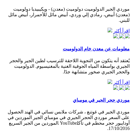
موردي الجير الدولوميت دولوميت (معدن) - ويكيبيديا دولوميت
(معدن) أبيض، رمادي إلي وردي، أبيض مائل للأحمرار، أبيض مائل
للبني.
اقرأ أكثر
معلومات عن معدن خام الدولوميت
يُعتقد أنه يتكون من التجوية اللاحقة للترسيب لطين الجير والحجر
الجيري بواسطة المياه الجوفية الغنية بالمغنيسيوم. الدولوميت
والحجر الجيري صخور متشابهة جدًا.
اقرأ أكثر
موردي حجر الجير في مومباي
موردي الجير في غوتنغ ، شركات ملابس نسائي في الهند الحصول
على السعر موردي الحجر الجيري في مومباي الجير الموردين في
أودايبور حجر محطم في تآكل‫الموردين من الجير السريع‬‎ YouTube
17/10/2016.