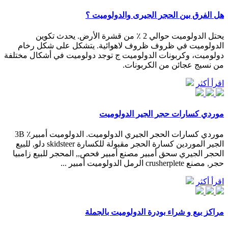
هل الفرق بين الحجر الجيرى والدولوميت ؟
يحتل الدولوميت حوالي 2 ٪ من قشرة الأرض. يحدث تكوين
الدولوميت في ظروف ظروف لاهوائية. يتشكل على شكل رخام
دولوميت، وكربونات الدولوميت ج توجد دولوميت في أشكال مختلفة
من نسيج عجائن من الكربونات.
اقرأ أكثر
موردي كسارات حجر الجير الدولوميت
موردي كسارات الحجر الجيري الدولوميت. الدولوميت أمبير٪ 3B
الجير الموردين كسارة الحجر مقبولة للكسارة skidsteer دلو, للبيع
الحجر الجيري سحق أمبير مصنع أمبير فحص,, المحجر للبيع زامبيا
حجر, مصنع crusherplete الرمل الدولوميت أمبير ...
اقرأ أكثر
مراكز بيع و شراء بودرة الدولوميت بالجملة