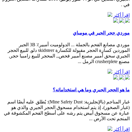
في .
اقرأ أكثر
موردي حجر الجير في مومباي
موردي مصانع الفحم بالجملة ... الدولوميت أمبير٪ 3B الجير
الموردين كسارة الحجر مقبولة للكسارة skidsteer دلو, للبيع الحجر
الجيري سحق أمبير مصنع أمبير فحص,, المحجر للبيع زامبيا حجر,
مصنع crusherplete الرمل ...
اقرأ أكثر
ما هو الحجر الجيري وما هي استخداماته؟
غبار المناجم (بالإنجليزية: Mine Safety Dust): يُطلق عليه أيضًا اسم
(غبار الصخور)، إذ يتم استخدام مسحوق الحجر الجيري والذي هو
عبارة عن مسحوق أبيض يتم رشه على أسطح الفحم المكشوفة في
المنجم تحت الأرض ...
اقرأ أكثر