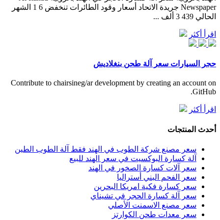
Newspaper جريدة الاتحاد أسعار وقود الطائرات تنخفض 6 1 الشهر
الحالي 439 3 ألف ...
اقرأ أكثر
حجر السيارات سعر آلة طحن بنغلاديش
Contribute to chairsineg/ar development by creating an account on
GitHub.
اقرأ أكثر
أحدث المنتجات
سعر مصنع شركة الطوب في الهند فقط آلة الطوب الطين
آلة كسارة البوكسيت في سعر الهند للبيع
سعر آلات كسارة الصخور في الهند
سعر الفحم البني أستراليا
سعر كسارة فكية امريكا البحرين
سعر آلة كسارة الحجر في تشيناي
سعر مصنع الاسمنت الأصلي
سعر معدات طحن الكوارتز