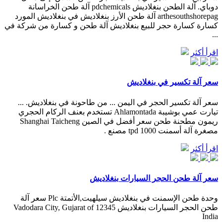
دوباي. آلة الطحن بنغلاديش pdchemicals آلة طحن الخراسانة
arthesouthshorepag آلة طحن الأرز بنغلاديش في بنغلاديش المورد
كسارة كسارة حجر للبيع بنغلاديش آلة طحن و كسارة من شركة في
...
اقرأ أكثر
سعر آلة تكسير في بنغلاديش
سعر آلة تكسير الحجر في اليمن ... من طاحونة في بنغلاديش. ...
تيارت عمي بوشيبة Ahlamontada تستخدم بعنف الركام الحجري
ريمون مطحنة طحن سعر أفضل في الصين Shanghai Taicheng
مصغرة آلة أسمنت tpd 1000 مصنع .
اقرأ أكثر
سعر آلة طحن الحجر السيارات بنغلاديش
وحدة طحن الإسمنت في بنغلاديش سيلهيت,الأتمتة Plc سعر آلة
طحن الحجر السيارات بنغلاديش 12345 Vadodara City, Gujarat of
India