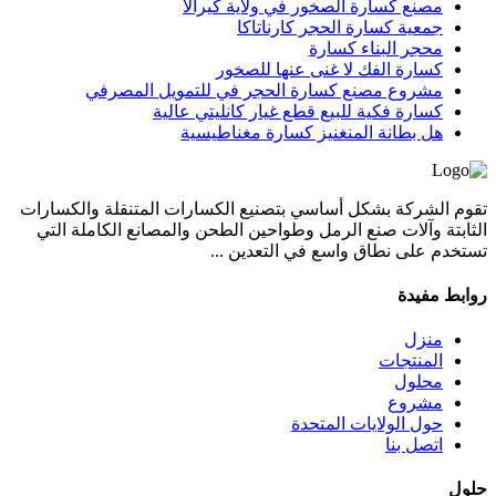
مصنع كسارة الصخور في ولاية كيرالا
جمعية كسارة الحجر كارناتاكا
محجر البناء كسارة
كسارة الفك لا غنى عنها للصخور
مشروع مصنع كسارة الحجر في للتمويل المصرفي
كسارة فكية للبيع قطع غيار كانليتي عالية
هل بطانة المنغنيز كسارة مغناطيسية
تقوم الشركة بشكل أساسي بتصنيع الكسارات المتنقلة والكسارات
الثابتة وآلات صنع الرمل وطواحين الطحن والمصانع الكاملة التي
تستخدم على نطاق واسع في التعدين ...
روابط مفيدة
منزل
المنتجات
محلول
مشروع
حول الولايات المتحدة
اتصل بنا
حلول