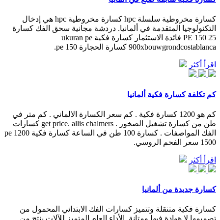
كسارة مخروطية سلسلة hpc كسارة مخروطية hpc هي إدخال
التكنولوجيا المتقدمة في ألمانيا. دردشة مجانية سحق الفك كسارة
PE 150 25 فائدة الاستثمار كسارة فكية ukuran pe
900xbouwgrondcostablanca كسارة الحجارة pe 150.
اقرأ أكثر
كم تكلفة كسارة فكية ألمانيا
كم هو 1200 كسارة فكية . كم سعر الكسارة الالماني . كم متر في
طن من كسارة تشغيل الصخور . get price. allis chalmers كسارات
الفك المواصفات . كسارة 100 طن في الساعة كسارة فكية pe 1200
1500 سعر الفحم الروسي.
اقرأ أكثر
كسارة جديدة من ألمانيا
كسارة فكية متنقلة وتتميز كسارات الفك الابتدائي المحمول من
تصميمها لا هوادة فيها ومتانة. الأداء العام المتميز للآلات ينتج من