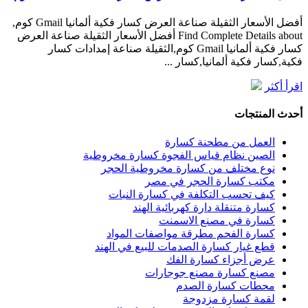
أفضل الأسعار الثقيلة صناعة العرض كسار فكية ألمانيا Gmail كوم,
Find Complete Details about أفضل الأسعار الثقيلة صناعة العرض
كسار فكية ألمانيا Gmail كوم,الثقيلة صناعة إمدادات كسار
فكية,كسار فكية ألمانيا,كسار ...
اقرأ أكثر
أحدث المنتجات
العمل من مطحنة كسارة
الصين نظام قياس الفجوة كسارة مخروطية
نوع مختلف من كسارة مخروطية الحجر
مكتب كسارة الحجر في مصر
كيف تحسب التكلفة في كسارة النبات
كسارة متنقلة دارة كهربائية الهند
كسارة في مصنع الاسمنت
كسارة الفحم مطرقة مواصفات المواد
قطع غيار كسارة الصدمات للبيع في الهند
عرض أجزاء كسارة الفك
مصنع كسارة مصنع جوجارات
محطات كسارة الصدم
لقمة كسارة مزدوجة