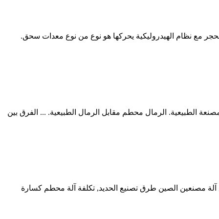
ر مع نظام الهيدروليكية يحركها هو نوع من نوع معدات سحق.
Github,, . Contribute to sbmboy/ar development by creating an accou. الفرق بين الرمال المصنعة الطبيعية. الرمال محطم مقابل الرمال الطبيعية. ... الفرق بين
لرمال المصنعة في كولومبيا. تقرير حالة الطاقة UNDP in the Arab States. منذ تأسيس دولة ا ... Read More >>سحق آلة مصنعين الصين طرق تصنيع الحديد, تكلفة آلة محطم كسارة