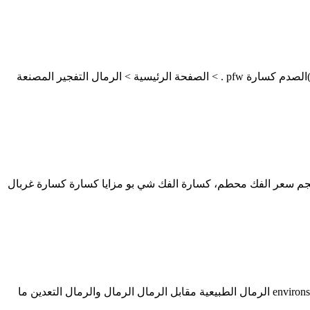
الرمال المصنعة مشروع كسارة - امتلك الآن. كسارة الرمال الصخرية المصنعة Kerala اختبار الرمل المعدات المصنعة في الهند (الهيدروليكية)الصدم كسارة pfw . > الصفحة الرئيسية > الرمال التفجير المصنعة
نعة. كسارة VSI penabrak مقابل العالم شي محطم مقابل كسارة VSI كسارة من آلة صنع الرمل vsi 5x كسارة حجم سعر الفك محطم، كسارة الفك شي بو مزايا كسارة كسارة غربال
الفرق بين الرمال الطبيعية والرمال آلة كسارة الحجر. الرمال والغبار اختبار ouheco الفرق بين الرمال م والرمال المحجر الرمال والغبار environstone الرمال الطبيعية مقابل الرمال الرمال والرمال التعدين ما