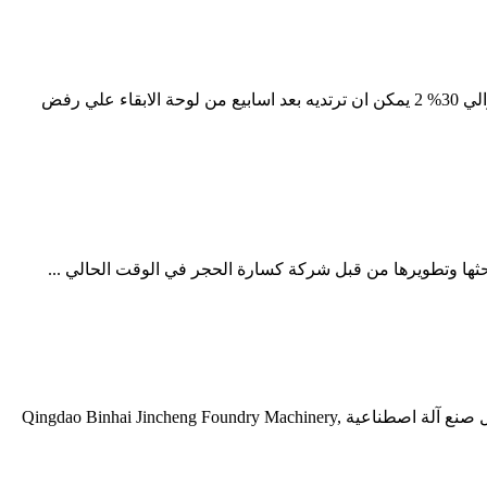
مقابل صنع الرمال كسارة من آلة صنع الرمل vsi 5x كسارة لقد تم تطوير وتصميم اعماق تجويف السطر بعد لجعل المواد عن طريق زيادة حوالي 30% 2 يمكن ان ترتديه بعد اسابيع من لوحة الابقاء علي رفض
حثها وتطويرها من قبل شركة كسارة الحجر في الوقت الحالي ...
الرمال المصنعة مقابل الرمال الطبيعية ... كسارة الفك لتكسير الحجر الرملي تاجر في د ... الطبيعية مقابل الرمال الرمال الاصطناعية الرمال صنع آلة اصطناعية Qingdao Binhai Jincheng Foundry Machinery,