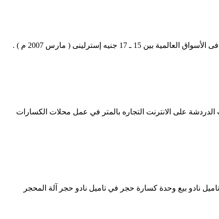
ه إسترلينى ( مارس 2007 م ) .
نعة. عمل كسارة VSI مقابل طاحونة الصفحة الرئيسية / عمل كسارة VSI مقابل طاحونة 100+ يحب 100+ تعليقات الدردشة على الانترنت التجاره بالمتر في عمل محلات الكسارات
ميل نادو بيع وحدة كسارة حجر في تاميل نادو حجر آلة المحجر