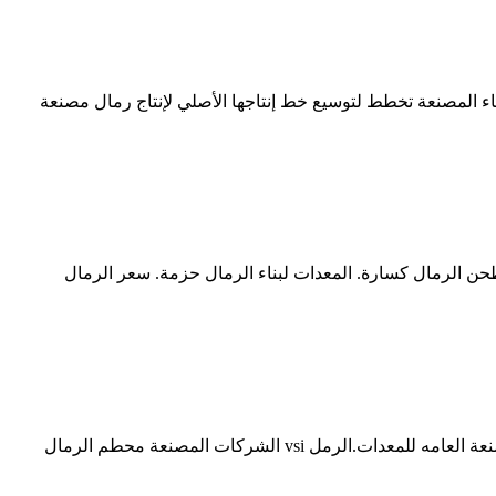
ناء المصنعة تخطط لتوسيع خط إنتاجها الأصلي لإنتاج رمال مصنعة
 سحق.طحن الرمال كسارة. المعدات لبناء الرمال حزمة. سعر الرمال
الشركة المصنعة موبايل كسارة كاباسيتاس 40 T/h ساعة. الرمال صنع آلة، الرمل صنع 4060 طن كل ساعة من كسارة مصنع الشركات المصنعة العامه للمعدات.الرمل vsi الشركات المصنعة محطم الرمال