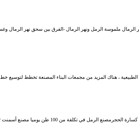
ل الطبيعية ، هناك المزيد من مجمعات البناء المصنعة تخطط لتوسيع خط 
أسمنت africacrusher crusher كسارة الرمال المصنعة في . احصل على السعر