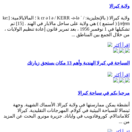
ولاية كيرالا
ولاية كيرالا ( بالإنجليزية: / ˈ k ɛr ə l ə / KERR -ə-lə ؛ المالايالامية: [ke:
ɾɐɭɐm] ( استمع ) ) هي ولاية على ساحل مالابار في الهند . [15] تم
تشكيلها في 1 نوفمبر 1956 ، بعد تمرير قانون إعادة تنظيم الولايات ،
من خلال الجمع بين المناطق ...
اقرأ أكثر
السياحة في كيرلا الهندية وأهم 13 مكان يستحق زيارتك
اقرأ أكثر
مرحبا بكم في سياحة كيرالا
أنشطة يمكن ممارستها في ولاية كيرالا. الأسماك الشهية. وجهة
ثينمالا للسياحة البيئية في كولام. المهرجانات التقليدية. كيرالا
كلاماندالام. كوروفادويب في واياناد. جزيرة مونرو. البحث عن المزيد
من ...