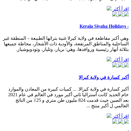
اقرأ أكثر
- Kerala Siyaha Holidays
وهي أكبر مقاطعة في ولاية كيرلا غنية بتراثها الطبيعة – المنطقة غير
الساحلية والمناطق المرتفعة، والأودية ذات الأشجار، محاطة جميعها
بثلاثة أنهار رئيسية وروافدها، وهي: بريار، وتليار، وتودوبوشيار.
اقرأ أكثر
أكبر كسارة في ولاية كيرالا
أكبر كسارة في ولاية كيرالا. ... كميات كبيرة من المعادن والموارد
خام الحديد كانت أستراليا ثاني أكبر مورد في العالم في عام 2021
بعد الصين حيث قدمت 824 مليون طن متري و 25٪ من الناتج
العالمي ل أكبر منتج ...
اقرأ أكثر