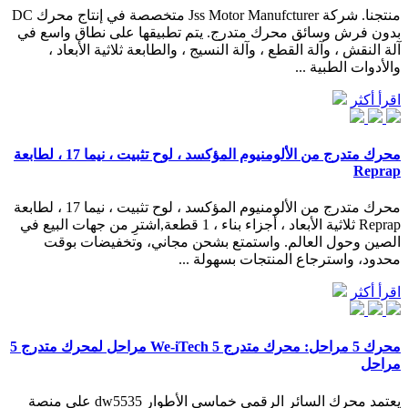
منتجنا. شركة Jss Motor Manufcturer متخصصة في إنتاج محرك DC
بدون فرش وسائق محرك متدرج. يتم تطبيقها على نطاق واسع في
آلة النقش ، وآلة القطع ، وآلة النسيج ، والطابعة ثلاثية الأبعاد ،
والأدوات الطبية ...
اقرأ أكثر
محرك متدرج من الألومنيوم المؤكسد ، لوح تثبيت ، نيما 17 ، لطابعة
Reprap
محرك متدرج من الألومنيوم المؤكسد ، لوح تثبيت ، نيما 17 ، لطابعة
Reprap ثلاثية الأبعاد ، أجزاء بناء ، 1 قطعة,اشترِ من جهات البيع في
الصين وحول العالم. واستمتع بشحن مجاني، وتخفيضات بوقت
محدود، واسترجاع المنتجات بسهولة ...
اقرأ أكثر
محرك 5 مراحل: محرك متدرج We-iTech 5 مراحل لمحرك متدرج 5
مراحل
يعتمد محرك السائر الرقمي خماسي الأطوار dw5535 على منصة