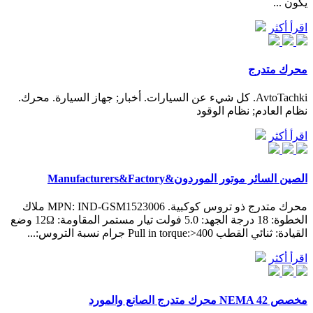
يكون ...
اقرأ أكثر
محرك متدرج
AvtoTachki. كل شيء عن السيارات. أخبار; جهاز السيارة. محرك.
نظام العادم; نظام الوقود
اقرأ أكثر
الصين السائر موتور الموردون&Manufacturers&Factory
محرك متدرج ذو تروس كوكبية. MPN: IND-GSM1523006 ملاك
الخطوة: 18 درجة الجهد: 5.0 فولت تيار مستمر المقاومة: 12Ω وضع
القيادة: ثنائي القطب Pull in torque:>400 جرام نسبة التروس:...
اقرأ أكثر
مخصص NEMA 42 محرك متدرج الصانع والمورد