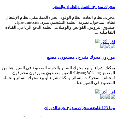
محرك متدرج: العمل والطراز والسعر
محرك. نظام العادم; نظام الوقود; الجزء الميكانيكي; نظام الإشعال;
نظام المدخول; نظرية; أنظمة التشحيم; مبرد; Трансмиссия.
صندوق التروس; القوابض والوصلات; أنظمة الدفع الرباعي; القيادة
التفاضلية ...
اقرأ أكثر
موردون محرك متدرج ، مصنعون ، مصنع
يمكنك شراء أو بيع محرك السائر بالجملة المصنوع في الصين هنا من
المصنع. Liyang Welding: الصين مصنعون وموردون محترفون
لمختلف المحركات السائر. يمكنك شراء أو بيع محرك السائر بالجملة
المصنوع في الصين هنا ...
اقرأ أكثر
نيما 23 القابضة محرك متدرج عزم الدوران