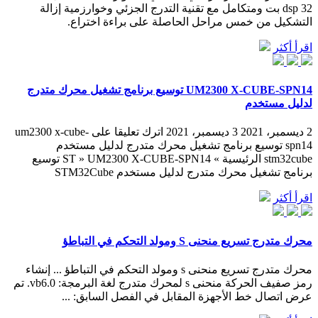
dsp 32 بت ومتكامل مع تقنية التدرج الجزئي وخوارزمية إزالة
التشكيل من خمس مراحل الحاصلة على براءة اختراع.
اقرأ أكثر
UM2300 X-CUBE-SPN14 توسيع برنامج تشغيل محرك متدرج
لدليل مستخدم
2 ديسمبر، 2021 3 ديسمبر، 2021 اترك تعليقا على um2300 x-cube-
spn14 توسيع برنامج تشغيل محرك متدرج لدليل مستخدم
stm32cube الرئيسية » ST » UM2300 X-CUBE-SPN14 توسيع
برنامج تشغيل محرك متدرج لدليل مستخدم STM32Cube
اقرأ أكثر
محرك متدرج تسريع منحنى S ومولد التحكم في التباطؤ
محرك متدرج تسريع منحنى s ومولد التحكم في التباطؤ ... إنشاء
رمز صفيف الحركة منحنى s لمحرك متدرج لغة البرمجة: vb6.0. تم
عرض اتصال خط الأجهزة المقابل في الفصل السابق: ...