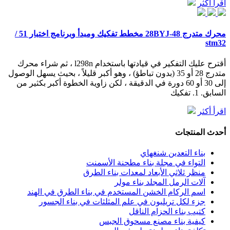
اقرأ أكثر
محرك متدرج 28BYJ-48 مخطط تفكيك ومبدأ وبرنامج اختبار 51 /
stm32
أقترح عليك التفكير في قيادتها باستخدام l298n ، ثم شراء محرك
متدرج 28 أو 35 (بدون تباطؤ) ، وهو أكبر قليلاً ، بحيث يسهل الوصول
إلى 30 أو 60 دورة في الدقيقة ، لكن زاوية الخطوة أكبر بكثير من
السابق. 1. تفكيك
اقرأ أكثر
أحدث المنتجات
بناء التعدين شنغهاي
التواء في مجلة بناء مطحنة الأسمنت
منظر ثلاثي الأبعاد لمعدات بناء الطرق
آلات الرمل المجلد بناء مولر
اسم الركام الخشن المستخدم في بناء الطرق في الهند
جزء لكل تريليون في علم المثلثات في بناء الجسور
كتيب بناء الحزام الناقل
كيفية بناء مصنع مسحوق الجبس