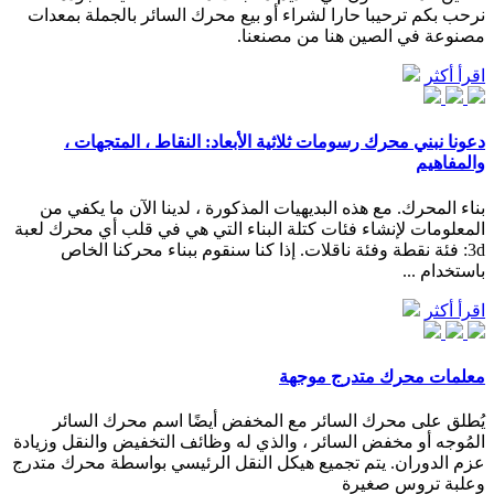
نرحب بكم ترحيبا حارا لشراء أو بيع محرك السائر بالجملة بمعدات
مصنوعة في الصين هنا من مصنعنا.
اقرأ أكثر
دعونا نبني محرك رسومات ثلاثية الأبعاد: النقاط ، المتجهات ،
والمفاهيم
بناء المحرك. مع هذه البديهيات المذكورة ، لدينا الآن ما يكفي من
المعلومات لإنشاء فئات كتلة البناء التي هي في قلب أي محرك لعبة
3d: فئة نقطة وفئة ناقلات. إذا كنا سنقوم ببناء محركنا الخاص
باستخدام ...
اقرأ أكثر
معلمات محرك متدرج موجهة
يُطلق على محرك السائر مع المخفض أيضًا اسم محرك السائر
المُوجه أو مخفض السائر ، والذي له وظائف التخفيض والنقل وزيادة
عزم الدوران. يتم تجميع هيكل النقل الرئيسي بواسطة محرك متدرج
وعلبة تروس صغيرة