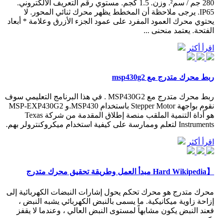
280 جم / سم². وزن. 1.5 كجم. مستوي رقم التعريف الألكتروني.
IP65. يرجى ملاحظة أن المخطط يظهر محرك ثنائي المحور. لا
يحتوي محرك العمود المفرد على عمود الجزء الأزرق وعلامة * أبعاد
الفتحة. يعتمد منحنى ...
اقرأ أكثر
ربط محرك متدرج مع msp430g2
ربط محرك متدرج مع MSP430G2 . في هذا البرنامج التعليمي سوف
نقوم بواجهة Stepper Motor باستخدام MSP430.و MSP-EXP430G2
هو أداة التنمية الملقب منصة إطلاق المقدمة من شركة Texas
Instruments لتعلم وممارسة على كيفية استخدام ميكروكنترولر بهم.
اقرأ أكثر
【Hard Wikipedia مبدأ العمل وطريقة تحقيق محرك متدرج
محرك متدرج هو محرك تحكم يحول إشارات النبضات الكهربائية إلى
إزاحة زاوية ميكانيكية. ما يسمى بالنبض الكهربائي يشبه النبض ،
فعند النبض يكون مشابهاً لمستوى النبض العالي ، وعندما لا يقفز