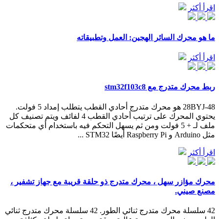
اقرأ أكثر
ما هو محرك السائر الهجين: العمل وتطبيقاته
اقرأ أكثر
ربط محرك متدرج مع stm32f103c8
28BYJ-48 هو محرك متدرج أحادي القطب يتطلب إمداد 5 فولت.
يحتوي المحرك على ترتيب أحادي القطب 4 لفائف ويتم تصنيف كل
ملف لـ + 5 فولت ومن ثم يسهل التحكم فيه باستخدام أي متحكمات
مثل Arduino و Raspberry Pi أيضًا STM32 ...
اقرأ أكثر
محرك مؤازر سهل ، محرك متدرج ذو حلقة قريبة مع جهاز تشفير ،
مصنع صيني.
42 سلسلة محرك متدرج ثنائي الطور. 42 سلسلة محرك متدرج ثنائي