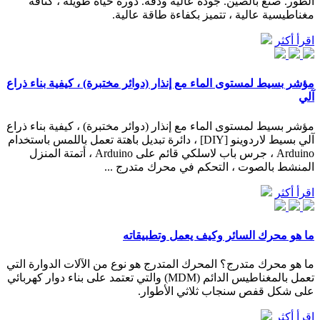
الطور. صنع بالصين. جودة عالية ودقة. دورة حياة طويلة ، كثافة
مغناطيسية عالية ، تتميز بكفاءة طاقة عالية.
اقرأ أكثر
مؤشر بسيط لمستوى الماء مع إنذار (دوائر مختبرة) ، كيفية بناء ذراع
آلي
مؤشر بسيط لمستوى الماء مع إنذار (دوائر مختبرة) ، كيفية بناء ذراع
آلي بسيط لاردوينو [DIY] ، دائرة تبديل باهتة تعمل باللمس باستخدام
Arduino ، جرس باب لاسلكي قائم على Arduino ، أتمتة المنزل
المنشط بالصوت ، التحكم في محرك متدرج ...
اقرأ أكثر
ما هو محرك السائر وكيف يعمل وتطبيقاته
ما هو محرك متدرج؟ المحرك المتدرج هو نوع من الآلات الدوارة التي
تعمل بالمغناطيس الدائم (MDM) والتي تعتمد على بناء دوار كهربائي
على شكل قفص سنجاب ثلاثي الأطوار.
اقرأ أكثر