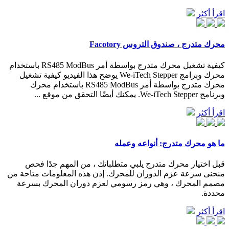
اقرأ أكثر
محرك متدرج ، صندوق التروس Facotory
كيفية تشغيل محرك متدرج بواسطة أمر RS485 ModBus باستخدام
محرك وبرامج We-iTech Stepper يوضح هذا الفيديو كيفية تشغيل
محرك متدرج بواسطة أمر RS485 ModBus باستخدام محرك
وبرنامج We-iTech Stepper. يمكنك أيضًا التحقق من موقع ...
اقرأ أكثر
ما هو محرك متدرج: أنواعه وعمله
قبل اختيار محرك متدرج يلبي متطلباتك ، من المهم جدًا فحص
منحنى سرعة عزم الدوران للمحرك. إذن هذه المعلومات متاحة من
مصمم المحرك ، وهي رمز رسومي لعزم دوران المحرك بسرعة
محددة.
اقرأ أكثر