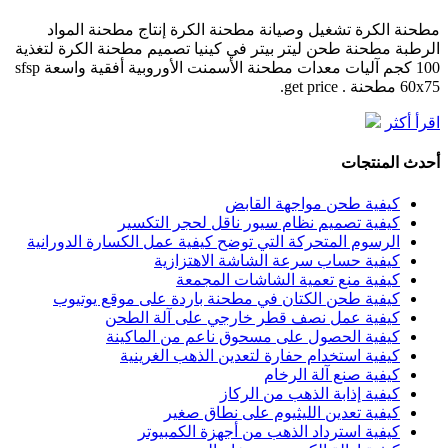
مطحنة الكرة تشغيل وصيانة مطحنة الكرة إنتاج مطحنة المواد
الرطبة مطحنة طحن ليتر بيتر في كينيا تصميم مطحنة الكرة لتغذية
100 كجم آليات معدات مطحنة الأسمنت الأوروبية أفقية واسعة sfsp
60x75 مطحنة . get price.
اقرأ أكثر
أحدث المنتجات
كيفية طحن مواجهة القابض
كيفية تصميم نظام سيور ناقل لحجر التكسير
الرسوم المتحركة التي توضح كيفية عمل الكسارة الدورانية
كيفية حساب سرعة الشاشة الاهتزازية
كيفية منع تعمية الشاشات المجمعة
كيفية طحن الكتان في مطحنة باردة على موقع يوتيوب
كيفية عمل نصف قطر خارجي على آلة الطحن
كيفية الحصول على مسحوق ناعم من الماكينة
كيفية استخدام حفارة لتعدين الذهب الغرينية
كيفية صنع آلة الرخام
كيفية إذابة الذهب من الركاز
كيفية تعدين الليثيوم على نطاق صغير
كيفية استرداد الذهب من أجهزة الكمبيوتر