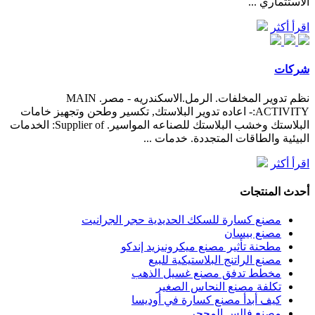
الاستثماري ...
اقرأ أكثر
شركات
نظم تدوير المخلفات. الرمل.الاسكندريه - مصر. MAIN
ACTIVITY:- اعاده تدوير البلاستك, تكسير وطحن وتجهيز خامات
البلاستك وخشب البلاستك للصناعه المواسير. Supplier of: الخدمات
البيئية والطاقات المتجددة. خدمات ...
اقرأ أكثر
أحدث المنتجات
مصنع كسارة للسكك الحديدية حجر الجرانيت
مصنع بيسان
مطحنة تأثير مصنع ميكرونيزيد إندكو
مصنع الراتنج البلاستيكية للبيع
مخطط تدفق مصنع غسيل الذهب
تكلفة مصنع النحاس الصغير
كيف أبدأ مصنع كسارة في أوديسا
مصنع فالس المحجر