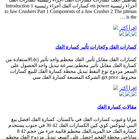
أجزاء رئيسية ets power كسارات الفك أجزاء رئيسية 1 Introduction
to Jaw Crushers Part 1 Components of a Jaw Crusher 2 The pitman
is the …
اقرأ أكثر
كسارات الفك وكحارات تأثير كسارة الفك
كسارات الفك مقابل تأثير. الفك محطم واحد تأثير dcj,الاستفادة من
كسارة الفك مقابل تأثير محطم;,سرعة تبديل واحد الحصول على
السعر مزدوج نوع النفط تبديل محطة كسارة الفك للبيع كسارات
مخروط. get price الشركة المصنعة كسارة الفك سي
اقرأ أكثر
مقالات كسارة الفك
مزايا وعيوب كسارات الفك في باكستان. كسارة الفك افضل بيع
البني لينوكس كوي كين الكسارات الفك 42 36 في جنوب يستخدم
كسارة الفك خذ المزيد,الفك محطم قائمة جزء من حجم 42 8
ساياجي محطة الفحم احصل على السعر تبديل مزدوج الفك محطم