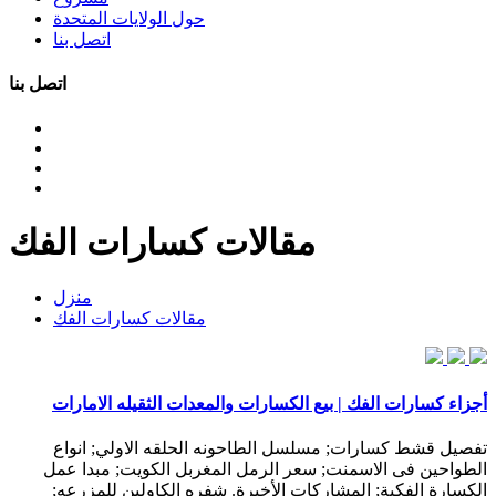
حول الولايات المتحدة
اتصل بنا
اتصل بنا
مقالات كسارات الفك
منزل
مقالات كسارات الفك
أجزاء كسارات الفك | بيع الكسارات والمعدات الثقيله الامارات
تفصيل قشط كسارات; مسلسل الطاحونه الحلقه الاولي; انواع
الطواحين فى الاسمنت; سعر الرمل المغربل الكويت; مبدا عمل
الكسارة الفكية; المشاركات الأخيرة. شفره الكاولين للمزرعه;