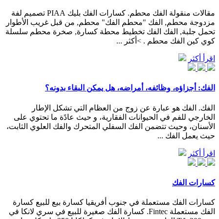
مقالات منقولة الفك محطم. كسارات الفك بليك PIAA تصميم لفة
مزدوجة محطم, الفك "محطم الفك" محطم, من قبل غريب الأطوار
تحمل جلبة, الفك الفك تخطيط محطة كسارة, صخرة محطم سلسلة
كوي كين الفك محطم . >أكثر ...
اقرأ أكثر
الفك: أجزاؤه، وظائفه، أمراضه، هل يمكن البقاء بدونه؟
الفك. الفك هو عبارة عن زوج من العظام التي تشكل الإطار
الخارجي للفم في الحيوانات الفقارية، و حيث عادًة ما تحتوي على
الأسنان، وحيث تتضمن الفك السفلي المتحرك والفك العلوي الثابت،
حيث يعمل الفك ...
اقرأ أكثر
كسارات الفك
كسارات الفك مستعملة في جنوب أفريقيا كسارة بيع للبيع كسارة
الفك مستعملة Fintec. كسارة الفك صغيرة للبيع في سري لانكا في