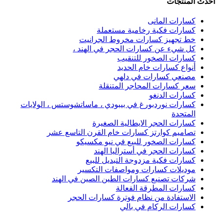
أحدث المنتجات
كسارات المانى
كسارات فكية رخامية مستعملة
خط تجهيز كسارات مخروط الجرانيت
كل شيء عن كسارات الحجر في الهند ،
كسارات الصخور للتنقيب
أنواع كسارات خام الحديد
مصنعي كسارات في دلهي
سعر كسارات المحاجر المتنقلة
كسارات الدنغو
كسارات نوردبورغ في بيبودي ، ماساتشوستس ، الولايات
المتحدة
كسارات الحجر الايطالية الصغيرة
تصاميم كوارتز كسارات خام القرن التاسع عشر
كسارات الصخور للبيع في نيو مكسيكو
كسارات الحجر في أستراليا الهند
كسارات فكية مزدوجة التبديل للبيع
موديلات كسارات ومواصفات التكسير
شركات تصنيع كسارات الطين الصين في الهند
كسارات المطرقة الفعالة
الاستفادة من نظام فوترة كسارات الحجر
كسارات الركام في بالي