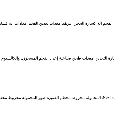
ارة التعدين. معدات طحن صناعية إعداد الفحم المسحوق، والكالسيوم 
تعدين الفحم كسارة الحجر Previous: نظم طحن كربونات الكالسيوم >> Next: المحمولة مخروط مح