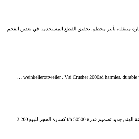
ة متنقلة، تأثير محطم, تحقيق القطع المستخدمة في تعدين الفحم
كسارة الحجر عصابة جامايكا الذهب. تأثير كسارة جامايكا. كسارة الحجر نجمة ذهبية. كسارة نجمة ذهبية . كسارة الحجر 50 100 طن في الساعة الهند, جديد تصميم قدرة 50500 t/h كسارة الحجر للبيع 200 2