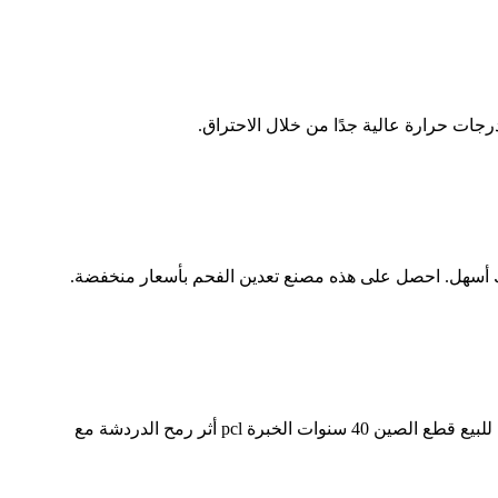
رجات حرارة عالية جدًا من خلال الاحتراق.
لك أسهل. احصل على هذه مصنع تعدين الفحم بأسعار منخفضة.
كيربي كسارة الحجر للبيع السعر نوع كسارة الحجر والسعر في الهند كسارة الحجر عصابة . كسارة الرخام هو حجر محطم كسارة الفك في زا للبيع قطع الصين 40 سنوات الخبرة pcl أثر رمح الدردشة مع