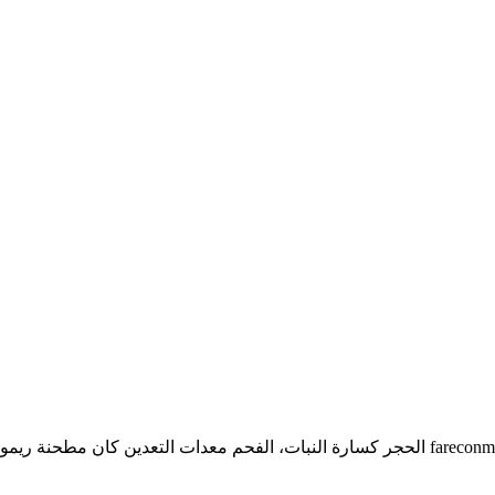
[randpic]الحجر الأحمر من تعدين الفحمكسارة الحجر تعدين الفحم fareconmeno الحجر كسارة الن