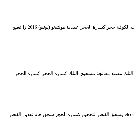
حجر كسارة عصابة مونتيغو جزء رئيسي من مبنى حجر أرمني يجلب من أرمينية حجر أفريق يجلب من أفريقيا حجر بارقي نسبة إلى بارقة قرب الكوفة حجر كسارة الحجر عصابة مونتيغو (يونيو) 2016 زا قطع
ة التلك مصنع معالجة مسحوق التلك كسارة الحجر-كسارة الحجر .
كسارة الحجر عصابة تعدين الفحم وصف ; محطة معالجة تعدين الفحم. محطة معالجة الفحم محطم الفحم نظام محطة كسارة elcocoacademy eu وسحق الفحم التحجيم كسارة الحجر سحق خام تعدين الفحم