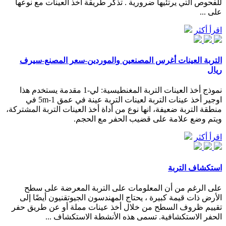
للفحوص التي يرتئيها ضرورية . تذكر طريقة اخذ العينات مع نوعها
على ...
اقرأ أكثر
التربة العينات أغرس المصنعين والموردين-سعر المصنع-سيرف
ريال
نموذج أخذ العينات التربة المغنطيسية: لي-1 مقدمة يستخدم هذا
اوجير أخذ عينات التربة لعينات التربة عينة في عمق 1-5m في
منطقة التربة ضعيفة، انها نوع من أداة أخذ العينات التربة المشتركة،
ويتم وضع علامة على قضيب الحفر مع الحجم.
اقرأ أكثر
استكشاف التربة
على الرغم من أن المعلومات على التربة المعرضة على سطح
الأرض ذات قيمة كبيرة ، يحتاج المهندسون الجيوتقنيون أيضًا إلى
تقييم ظروف السطح من خلال أخذ عينات مملة أو عن طريق حفر
الحفر الاستكشافية. تسمى هذه الأنشطة الاستكشاف ...