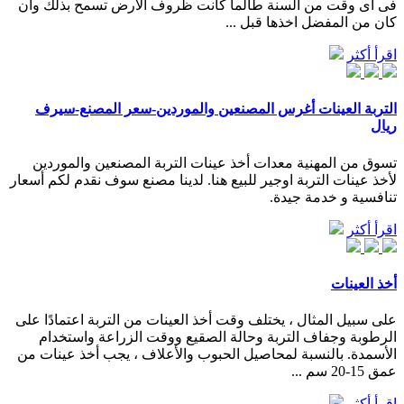
فى اى وقت من السنة طالما كانت ظروف الارض تسمح بذلك وان
كان من المفضل اخذها قبل ...
اقرأ أكثر
التربة العينات أغرس المصنعين والموردين-سعر المصنع-سيرف
ريال
تسوق من المهنية معدات أخذ عينات التربة المصنعين والموردين
لأخذ عينات التربة اوجير للبيع هنا. لدينا مصنع سوف نقدم لكم أسعار
تنافسية و خدمة جيدة.
اقرأ أكثر
أخذ العينات
على سبيل المثال ، يختلف وقت أخذ العينات من التربة اعتمادًا على
الرطوبة وجفاف التربة وحالة الصقيع ووقت الزراعة واستخدام
الأسمدة. بالنسبة لمحاصيل الحبوب والأعلاف ، يجب أخذ عينات من
عمق 15-20 سم ...
اقرأ أكثر