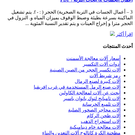
f ‫‪ – 3‬أعمال الجسات في التربة الصخرية) الحجر ( ‪- :‬‬. ‫يتم تشغيل
الماكينة بسرعة بطيئة وضبط الوقوف بميزان المياه و‬. ‫النزول في
الحجر مترا و إخراج العينات و يتم تقدير النسبة المئوية ...
اقرأ أكثر
أحدث المنتجات
أسعار آلات معالجة الأسمنت
أدوات آلات التكسير
آلات تكسير الحجر من الصين الصينية
رمز شريط آلات
آلات كبيرة لصنع الرمال
آلات صنع الرمل المستخدمة في غرب إفريقيا
أبحث عن آلات لمعالجة الكاولين
آلات تامبانج لتوك باتوان باسير
آلات تلميع الخرسانة
آلات محاجر الصخور الصلبة
آلات طحن الركام
آلات استخراج الذهب
آلات معالجة خام ديناميكية
مطحنة الكرة كاتالوج آلات التعدين والبناء