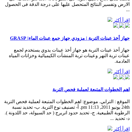
الارض وتفسير النتائج المتحصل عليها على درجة الدقة فى الحصول
...
اقرأ أكثر
جهاز أخذ عينات التربة | مزودي جهاز جمع عينات الماء| GRASP
جهاز أخذ عينات التربة هو جهاز أخذ عينات يدوي يستخدم لجمع
عينات تربة النهر وعينات تربة المنشآت الكيميائية وخزانات المياه
العادمة.
اقرأ أكثر
اهم الخطوات المتبعة لعملية فحص التربة
الموقع : الترابي. موضوع: اهم الخطوات المتبعة لعملية فحص التربة
24th يونيو 2011, 11:13 pm. أ- تصنيف نوع التربة. ب- تحديد نسبة
الرطوبة الطبيعية. ج- تحديد حدود اتربرج ( حد السيولة، حد اللدونة ).
د- تحديد ...
اقرأ أكثر