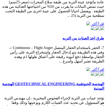
عادة ماتؤخذ عينة التربة من طبقة سلاح المحراث (صفر-25سم)
حيث تمتص النباتات ما يقرب من 50% من احتياجتها الغذائية من هذه
الطبقة . ويفضل احيانا الحصول على عينة اخرى من الطبقة التحت
سطحية من التربة (25 ...
اقرأ أكثر
طرق اخذ العينات من التربه
7- الحفر باستخدام الحفار المتصل Continuous – Flight Auger :-.
وفي هذه الطريقة يتم إدخال الحفار واستخراج التربة على رأس
الحفار بواسطة دفع أنبوبة رقيقة على أعماق طولها 1م وهذه
الطريقة تعتبر أسهل وأسرع ...
اقرأ أكثر
الهندسة الجيوتقنية GEOTECHNICAL ENGINEERING الهندسة
المدنية
تؤخذ عينات من التربة لإجراء الفحوص المخبرية ، إن مهندس التربة
هو المسؤول عن تحديد عدد العينات اللازم ونوعيتها وذلك وفقا