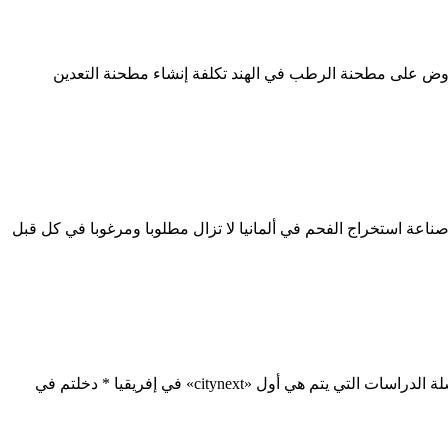
دين 160 كسارة ثلاثية لفة في الصين محطم أفضل العروض على مطحنة الرطب في الهند تكلفة إنشاء مطحنة التعدين
لفحم في جنوب أفريقيا قائمة الفحم المحدودة في جنوب أفريقيا 24 شباط فبراير 2022 لكن تكنولوجيا صناعة استخراج الفحم في ألمانيا لا تزال مطلوبا ومرغوبا في كل قبل
قائمة شركات تعدين الفحم الصغيرة في جنوب أفريقيا قائمة شركات التعدين في جنوب أفريقيا اسم الشركات التي تبيع,معدات التعدين (سلسلة الدراسات التي يتم هي أول «citynext» في إفريقيا * دخلتم في