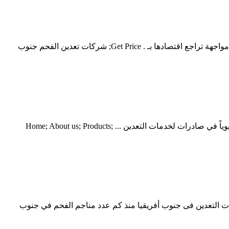
في شركات تعدين الفحم كينيا. في تعدين أشهر اسماء شركات الرائدة في تعدين الذهب في جنوب أفريقيا . الجارديان حكومة السودان تحاول مواجهة تراجع اقتصادها بـ . Get Price; شركات تعدين الفحم جنوب
أسماء شركات تعدين الفحم في جنوب أفريقيا 24 تشرين الأول أكتوبر 2013 تُزوّد مناجم الفحم جمهورية جنوب إفريقيا بالطاقة، وتلعب دوراً حيوياً في صادرات لخدمات التعدين ... Home; About us; Products;
م. انتشال جثث 25 عامل تعدين غير شرعى من منجم ذهب بجنوب أفريقيا 17 أيار (مايو) 2017 وتعانى شركات التعدين فى جنوب أفريقيا منذ كم عدد مناجم الفحم في جنوب