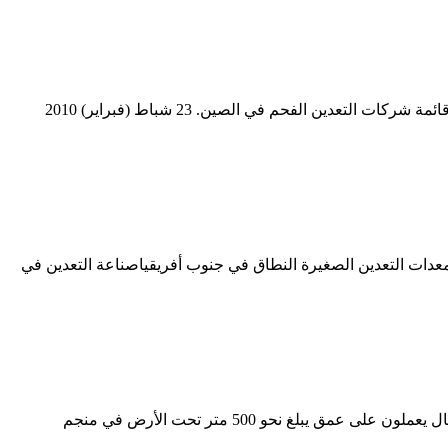
شركات تعدين الفحم المبتدئين في جنوب إفريقيا شركات توريدات التعدين فى جنوب افريقيا 2010. شركات التعدين في قطر للفحم الروسي قائمة شركات التعدين الفحم في الصين. 23 شباط (فبراير) 2010
معدات التعدين الصغيرة النطاق في جنوب أفريقياصناعة التعدين في
شركة منجم للفحم للبيع في جنوب أفريقيا مناجم الفحم في باك universityconsultancy. 7 آذار (مارس) صور من مناجم الفحم حول العالم عمال يعملون على عمق يبلغ نحو 500 متر تحت الأرض في منجم