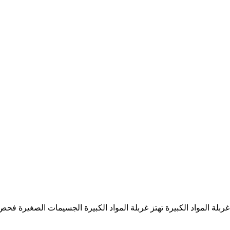
ز غربلة المواد الكبيرة الجسيمات الصغيرة فحص تهتز خام كسارة ‎ YouTube Jun 30 2016 This video