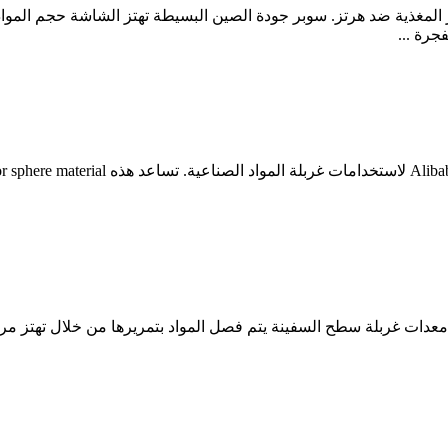
Bodrum - Modular Multi Purpose HTML5 template by t. تهتز المغذية ضد هرتز. سوبر جودة الصين الب
جرة ...
 معدات غربلة سطح السفينة يتم فصل المواد بتمريرها من خلال تهتز مر