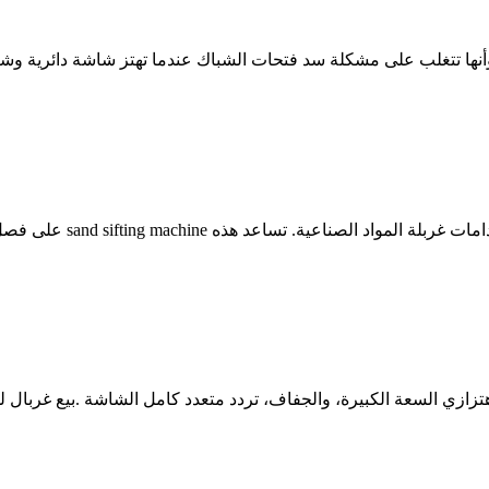
على أساس من غربلة البرميل وأنها تتغلب على مشكلة سد فتحات الشباك عندما تهتز شا
هتزازي السعة الكبيرة، والجفاف، تردد متعدد كامل الشاشة .بيع غربا