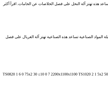
ة التردد Alibaba. استكشف الصناعية تهتز آلة الغربال المتقدمة والسعة على Alibaba لاستخدامات غربلة المواد الصناعية تساعد هذه الصناعية تهتز آلة الغربال على فصل
الكبيرة. ... مغذي تهتز المواد الصغيرة الشاشة تهتز الخطية للتعدين تهتز ناقل الشاشة لإزالة الأوساخ البعد الكلي (مم) TS0820 1 6 0 75x2 30 ≤10 0 7 2200x1100x1100 TS1020 2 1 5x2 50 ≤10 0