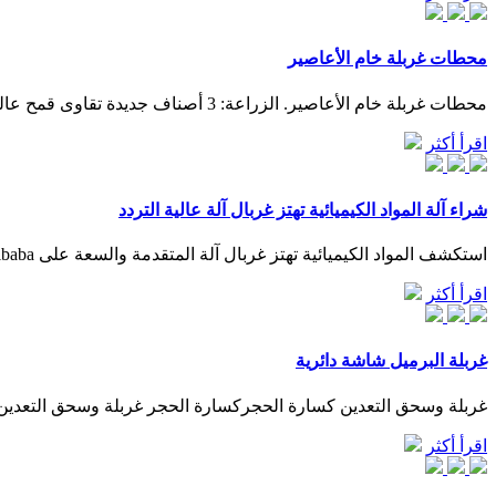
محطات غربلة خام الأعاصير
محطات غربلة خام الأعاصير. الزراعة: 3 أصناف جديدة تقاوى قمح عالية الإنتاج توزع على «الزراعة» تتابع استلام تقاوي خام المحاصيل الشتوية في 14 ; الخليوي التعويم sf سلسلة; خام تهتز الشاشة غربلة تهتز
اقرأ أكثر
شراء آلة المواد الكيميائية تهتز غربال آلة عالية التردد
استكشف المواد الكيميائية تهتز غربال آلة المتقدمة والسعة على Alibaba لاستخدامات غربلة المواد الصناعية. تساعد هذه المواد الكيميائية تهتز غربال آلة على فصل الخلاصات عن الخامات.
اقرأ أكثر
غربلة البرميل شاشة دائرية
غربلة وسحق التعدين كسارة الحجركسارة الحجر غربلة وسحق التعدين اق
اقرأ أكثر