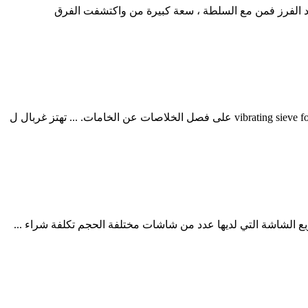
سيطة تهتز الشاشة حجم المواد الفرز فمن مع السلطة ، سعة كبيرة من واكتشفت الفرق
استكشف vibrating sieve for sphere material المتقدمة والسعة على Alibaba لاستخدامات غربلة المواد الصناعية. تساعد هذه vibrating sieve for sphere material على فصل الخلاصات عن الخامات. ... تهتز غربال ل
بع الشاشة التي لديها عدد من شاشات مختلفة الحجم تكلفة شراء ...