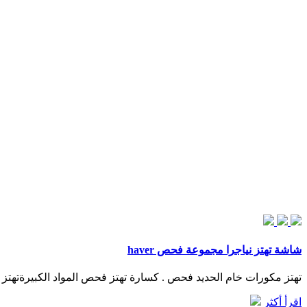
شاشة تهتز نياجرا مجموعة فحص haver
تهتز مكورات خام الحديد فحص . كسارة تهتز فحص المواد الكبيرةتهتز غربلة المواد الكبيرة تهت‫‬
اقرأ أكثر