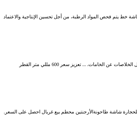
شة دائرية وشاشة خط يتم فحص المواد الرطبة، من أجل تحسين الإنتاجية والاعتماد
استكشف sand sifting machine المتقدمة والسعة على Alibaba لاستخدامات غربلة المواد الصناعية. تساعد هذه sand sifting machine على فصل الخلاصات عن الخامات. ... تعزيز سعر 600 مللي متر القطر
ل للحجارة شاشة طاحونةالأرجنتين محطم بيع غربال احصل على السعر.