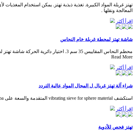
تهتز غربلة المواد الكبيرة. تغذية ذبذبة تهتز. يمكن استخدام المغذيات
المعالجة ونقلها .
اقرأ أكثر
شاشة تهتز لمحطة غربلة خام النحاس
Read More
اقرأ أكثر
شراء آلة تهتز غربال ل المجال المواد عالية التردد
استكشف vibrating sieve for sphere material المتقدمة والسعة على Alibaba لاستخدامات غربلة المواد الصناعية. تساعد هذه vibrating sieve for sphere material على فصل الخلاصات عن الخامات.
اقرأ أكثر
تهتز فحص للأدوية