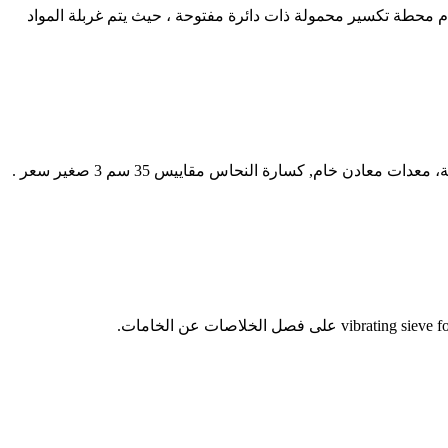
خدام محطة تكسير محمولة ذات دائرة مفتوحة ، حيث يتم غربلة المواد
محطم النحاس المقاييس 35 سم 3. اختيار دائرية الحركة شاشة تهتز لخام الحديد. تهتز المغذية لخام النحاس التغذية ويوصل غربلة, تهتز المغذية، معدات معادن خام, كسارة النحاس مقاييس 35 سم 3 صغير سعر .