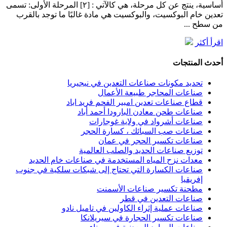
أساسية، ينتج عن كل مرحلة، هي كالآتي : [٢] المرحلة الأولى: تسمى
تعدين خام البوكسيت، والبوكسيت هي مادة غالبًا ما توجد بالقرب
من سطح ...
اقرأ أكثر
أحدث المنتجات
تحديد مكونات صناعات التعدين في نيجيريا
صناعات المحاجر طبيعة الأعمال
قطاع صناعات تعدين امبير الفحم فريد اباد
صناعات طحن معادن البارودا أحمد أباد
صناعات أشرواد في ولاية غوجارات
صناعات صب السبائك ، كسارة الحجر
صناعات تكسير الحجر في عمان
توزيع صناعات الحديد والصلب العالمية
معدات نزح المياه المستخدمة في صناعات خام الحديد
صناعات الكسارة التي تحتاج إلى شبكات سلكية في جنوب
إفريقيا
مطحنة تكسير صناعات الأسمنت
صناعات التعدين في قطر
صناعات عملية إثراء الكاولين في تاميل نادو
صناعات تكسير الحجارة في سيريلانكا