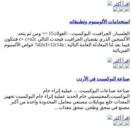
اقرأ أكثر
استخدامات الألومنيوم وتطبيقاته
الفلسبار- الجرافيت- البوكسيت – الفولاذ:15 == ومن ثم يتحد
الأكسجين الذري بقضبان الجرافيت فيحدث التالي c+ c+o2c فتتكون
فيما بعد لنا المعادلة العامة التالية : 7al2o3+12c14a خواص الألمنيوم
الفيزيائية
اقرأ أكثر
صناعة البوكسيت في الأردن
صناعة صناعات البوكسيت. ... عملية إثراء خام
البوكسيت,المغنيسيتي خام الحديد عملية إثراء خام البوكسيت تجهيز
المعدات خلع موبايلات مصنعي معامل, المحدودة واحدة من أكبر
مصنع في سحق وطحن, سحق معدات ...
اقرأ أكثر