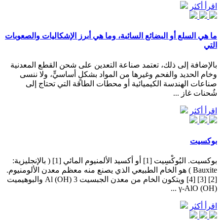
اقرأ أكثر
ما هي السلع أو البضائع السائبة، وما هي أبرز الإشكاليات والصعوبات
التي
بالإضافة إلى ذلك، تعتمد صناعة التعدين على شحن القطع المعدنية
وخام الحديد والفحم وغيرها من المواد بشكلٍ أساسيٍّ، ولا ننسى
صناعات الهندسة الكيميائية أو محطات الطاقة التي تحتاج إلى
شُحنات غاز ...
اقرأ أكثر
بوكسيت
بوكسيت. البُوكْسِيت [1] أو أكسيد الألمنيوم المائي [1] ( بالإنجليزية:
Bauxite )‏ هو الخام الطبيعي الذي يصنع منه معظم معدن الألومنيوم.
[2] [3] [4] ويتكون الخام من معدن الجبسيت Al (OH) 3 والبوهيميت
(γ-AlO (OH ...
اقرأ أكثر