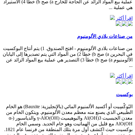
عملية بيع المواد الزائد عن الحاجة للخارج a) صح b) خطأ 4) الأستيراد
هي عملية ...
اقرأ أكثر
من صناعات بلادي الألومنيوم
من صناعات بلادي الألومنيوم - افتح الصندوق. 1) يتم أنتاج البوكسيت
في البحرين a) صح b) خطأ 2) من المواد التي يتم تصديرها إلى اليابان
الألومنيوم a) صح b) خطأ 3) التصدير هي عملية بيع المواد الزائد عن
...
اقرأ أكثر
بوكسيت
البُوكْسِيت أو أكسيد الألمنيوم المائي (بالإنجليزية: Bauxite)‏ هو الخام
الطبيعي الذي يصنع منه معظم معدن الألومنيوم. ويتكون الخام من
معدن الجبسيت Al(OH)3 والبوهيميت (γ-AlO(OH والدياسبور (α-
AlO(OH مع قليل من الهماتيت وهو خام الحديد. وسمي الخام
بوكسيت حيث اكتشف أول مرة بتلك المنطقة من فرنسا عام 1821.