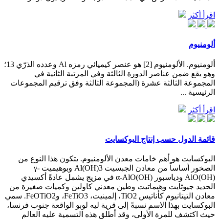
اقرأ أكثر
ألومنيوم
ألومنيوم. الألومنيوم [2] هو عنصر كيميائي رمزه Al وعدده الذرّي 13؛
وهو يقع ضمن عناصر الدورة الثالثة وفي المرتبة الثانية في
المجموعة الثالثة عشرة (المجموعة الثالثة وفق ترقيم المجموعات
الرئيسية ...
اقرأ أكثر
قائمة الدول حسب إنتاج البوكسايت
البوكسايت هو أهم خامات معدن الألومنيوم. يتكون هذا النوع من
الصخور أساساً من معادن الجبسيت Al(OH)3 وبوهيميت γ-
AlO(OH) ودياسبور α-AlO(OH) في مزيج يشمل عادةً أكسيدي
الحديد جيوثايت وهيماتيت وطين معدني كاولين وكميات صغيرة من
معادن التيتانيوم كأناتيس TiO2، إلمينيت، FeTiO3، وFeOTiO2. سمي
البوكسايت بهذا الاسم نسبةً إلى قرية ليه لوبو الواقعة جنوب فرنسا،
حيث اكتشف للمرة الأولى، وقد أطلق هذه التسمية عليه العالم