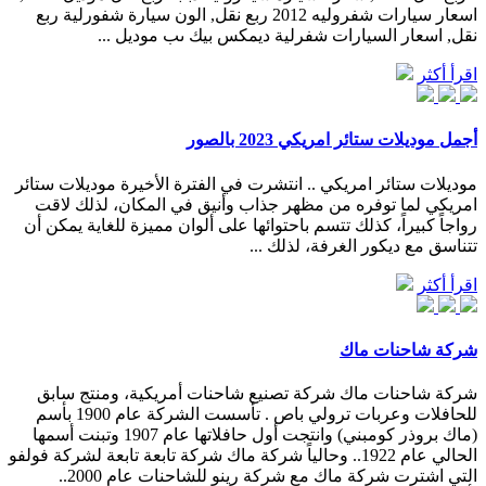
اسعار سيارات شفروليه 2012 ربع نقل, الون سيارة شفورلية ربع
نقل, اسعار السيارات شفرلية ديمكس بيك ىب موديل ...
اقرأ أكثر
أجمل موديلات ستائر امريكي 2023 بالصور
موديلات ستائر امريكي .. انتشرت في الفترة الأخيرة موديلات ستائر
امريكي لما توفره من مظهر جذاب وأنيق في المكان، لذلك لاقت
رواجاً كبيراً، كذلك تتسم باحتوائها على ألوان مميزة للغاية يمكن أن
تتناسق مع ديكور الغرفة، لذلك ...
اقرأ أكثر
شركة شاحنات ماك
شركة شاحنات ماك شركة تصنيع شاحنات أمريكية، ومنتج سابق
للحافلات وعربات ترولي باص . تأسست الشركة عام 1900 بأسم
(ماك بروذر كومبني) وانتجت أول حافلاتها عام 1907 وتبنت أسمها
الحالي عام 1922.. وحالياً شركة ماك شركة تابعة تابعة لشركة فولفو
التي اشترت شركة ماك مع شركة رينو للشاحنات عام 2000..