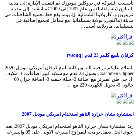
تأسست الشركة في بروكلين نيويورك ثم انتقلت الإدارة إلى مدينة
ألينتاون (بنسيلفانيا) من عام 1905 إلى 2009.ثم انتقلت إلى مدينة
غرينزبورو، كارولاينا الشمالية .]]. بينما يقع خط تجميع الشاحنات في
مدينة (ماكنجي) بولاية بنسيلفانيا, مع معامل تجميع إضافية في
بنسيلفانيا، ماريلاند، أست…
اقرأ أكثر
كرفان للبيع كليبر 23 قدم | rvsouq
السلام عليكم ورحمة الله وبركاته للبيع كرفان أمريكي موديل 2020
‏Coachmen Clipper بطول 23 قدم مع سلايد كبير اضافات: 1- مكيف
ال جي طن انفيرتر مع اضافة 2- سلة خلفيه 3- اضافة خزان 60
جالون 5- تحويل الكهربة 220 مع ...
اقرأ أكثر
استشارة بشان حرارة التاهو استخدام امريكي موديل 2007
رد: استشارة بشان حرارة التاهو استخدام امريكي موديل 2007. نعم
اخوي الحل بعمل برمجه للمراوح السرعه الاولى على 85 والسرعه