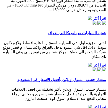
بشكل قياسي. ... تبدأ اسعار فورد F150 لايتنينج 2022 الكهربائية
الجديدة من 39,974 دولار أمريكي للطراز F150 lightning Pro - في
السعودية بما يعادل حوالي 150,000 ...
اقرأ أكثر
شحن السيارات من امريكا الى العراق
اختي العزيزه اول شي السياره باسمج وما عليه اقساط ولازم تكون
موديل 2012 اقل شي علمود تدخل بالعراق واكيد ميناء ام قصر موقع
شركه الشحن الي حطيته مركز شحنهم من نيوجرسي يعني السياره
باي مكان ...
اقرأ أكثر
منشار خشب : تسوق اونلاين بأفضل الاسعار في السعودية
منشار خشب : تسوق اونلاين بأكبر تشكيلة من افضل العلامات
التجارية بالسعودية بأفضل الاسعار شحن سريع و مجاني ارجاع
مجاني الدفع عند الاستلام | سوق.كوم اصبحت امازون
اقرأ أكثر