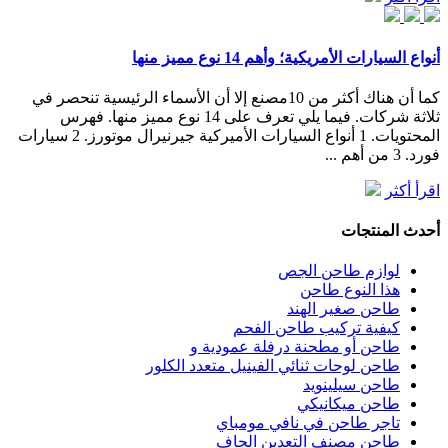
أنواع السيارات الأمريكية؛ وأهم 14 نوع مميز منها
كما أن هناك أكثر من 10مصنع إلا أن الأسماء الرئيسية تنحصر في
ثلاثة شركات. فيما يلي تعرف على 14 نوع مميز منها. فهرس
المحتويات. 1 أنواع السيارات الأميركية جيرنيرال موتورز. 2 سيارات
فورد. 3 من أهم ...
اقرأ أكثر
أحدث المنتجات
لوازم طاحن الجص
هذا النوع طاحن
طاحن صغير الهند
كيفية تركيب طاحن الفحم
طاحن أو مطحنة درفلة عمودية و
طاحن لوحات ثنائي الفينيل متعدد الكلور
طاحن سيلينويد
طاحن ميكانيكي
تاجر طاحن في نافي مومباي
طاحن مصنف التعدين الجاف