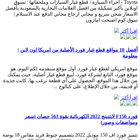
Toyota - أجزاء السيارة / قطع غيار السيارات وملحقاتها : تسوق
اونلاين بأكبر تشكيلة من افضل العلامات التجارية بالسعودية بأفضل
الاسعار شحن سريع و مجاني ارجاع مجاني الدفع عند الاستلام |
سوق.كوم اصبحت امازون
اقرأ أكثر
أفضل 10 مواقع قطع غيار فورد الأصلية من امريكا اون لاين |
معلومة
موقع امريكي لقطع غيار فورد. أول موقع سنقدمه لكم اليوم، هو
موقع فورد، التابع لشركة فورد، لبيع قطع غيار أصلية، حيث يمكنك
من خلال هذا الموقع، الحصول على أي قطعة ترغب بها، كانت جديدة
أو قديمة، من خلال الإطلاع، على كتالوج ...
اقرأ أكثر
فورد F150 لايتنينج 2022 الكهربائية بقوة 563 حصان (سعر
ومواصفات وصور)
تتميز فورد اف 150 موديل 2022 بتصميم جنوط فريد مقاس 18 بوصة