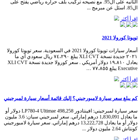
الثانيه على ال95. مع نصيحه تركيب بلف حراره رياضي يفتح على
ال85. اسئل عن مبرمج ...
اقرأ أكثر
تويوتا كورولا 2021
أسعار سيارات تويوتا كورولا 2021 في السعودية. سعر تويوتا كورولا
٢٠٢١ جديدة نسخة XLI CVT يبلغ ٧٤،٢٩٠ ريال سعودي أي ما
يعادل ١٩،٨١٠ دولار أمريكي . سعر كورولا جديدة نسخة XLI CVT
Executive يبلغ ٧٧،٨٥٥ …
اقرأ أكثر
كم يبلغ سعر سيارة لامبورجيني؟ إليك قائمة أسعار سيارة لمبرجيني
سعر سيارة لمبرجيني: افينتادور LP780-4 Ultimae 498,258 دولار أو
ما يعادل 1,830,091 درهم إماراتي. سعر لمبرجيني سيان: 3.6 مليون
دولار أو ما يعادل 13,222,728 درهم إماراتي. سعر سيارة لامبورجيني
كونتاش 2.64 مليون دولار ...
اقرأ أكثر