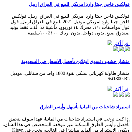
فولكس فاجن جيتا وارد امريكي للبيع في العراق اربيل
فولكس فاجن جيتا وارد امريكي للبيع في العراق اربيل, فولكس
فاجن جيتا وارد امريكي موديل 2021 للبيع في العراق اربيل, فول
فول مواصفات ١/١, محرك ١٤ توربوو, ماشیة 52 الف, فقط بونيد
صندوق صبغ, بدون دواخل بدون ارباك ١٠٠٪؜١٠٠سليمة .
اقرأ أكثر
منشار خشب : تسوق اونلاين بأفضل الاسعار في السعودية
منشار طاولة كهربائي سلكي بقوة 1800 واط من ستانلي، موديل
Sst1800-B5
اقرأ أكثر
استيراد شاحنات من المانيا بأسهل وأيسر الطرق
إذا كنت ترغب في استيراد شاحنات من المانيا، فهذا سوف يتحقق
بأفضل وأيسر الطرق الممكنة عبر موقعنا المتخصص في هذا الشأن.
ويكون الاستيراد من ألمانيا مباشرًا في الغالب، ونحن في Kleyn