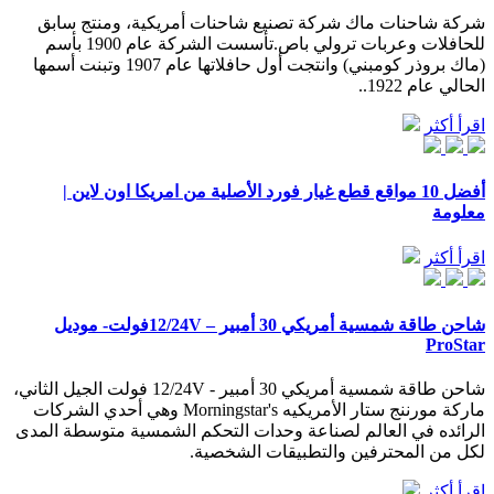
شركة شاحنات ماك شركة تصنيع شاحنات أمريكية، ومنتج سابق
للحافلات وعربات ترولي باص.تأسست الشركة عام 1900 بأسم
(ماك بروذر كومبني) وانتجت أول حافلاتها عام 1907 وتبنت أسمها
الحالي عام 1922..
اقرأ أكثر
أفضل 10 مواقع قطع غيار فورد الأصلية من امريكا اون لاين |
معلومة
اقرأ أكثر
شاحن طاقة شمسية أمريكي 30 أمبير – 12/24Vفولت- موديل
ProStar
شاحن طاقة شمسية أمريكي 30 أمبير - 12/24V فولت الجيل الثاني،
ماركة مورننج ستار الأمريكيه Morningstar's وهي أحدي الشركات
الرائده في العالم لصناعة وحدات التحكم الشمسية متوسطة المدى
لكل من المحترفين والتطبيقات الشخصية.
اقرأ أكثر