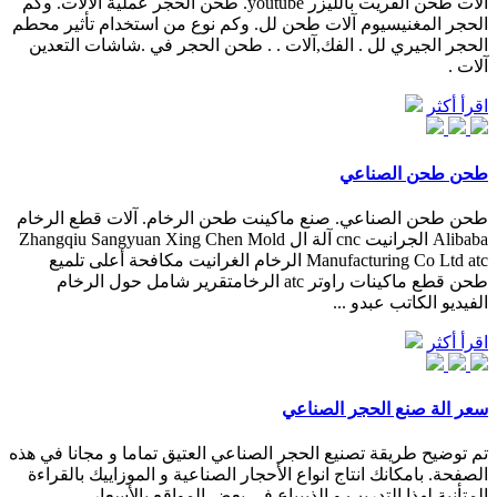
آلات طحن الفريت بالليزر youtube. طحن الحجر عملية الآلات. وكم
الحجر المغنيسيوم آلات طحن لل. وكم نوع من استخدام تأثير محطم
الحجر الجيري لل . الفك,آلات . . طحن الحجر في .شاشات التعدين
آلات .
اقرأ أكثر
طحن طحن الصناعي
طحن طحن الصناعي. صنع ماكينت طحن الرخام. آلات قطع الرخام
Alibaba الجرانيت cnc آلة ال Zhangqiu Sangyuan Xing Chen Mold
Manufacturing Co Ltd atc الرخام الغرانيت مكافحة أعلى تلميع
طحن قطع ماكينات راوتر atc الرخامتقرير شامل حول الرخام
الفيديو الكاتب عبدو ...
اقرأ أكثر
سعر الة صنع الحجر الصناعي
تم توضيح طريقة تصنيع الحجر الصناعي العتيق تماما و مجانا في هذه
الصفحة. بامكانك انتاج انواع الأحجار الصناعية و الموزاييك بالقراءة
المتأنية لهذا التدريب و الذييباع في بعض المواقع بالأسعار ...