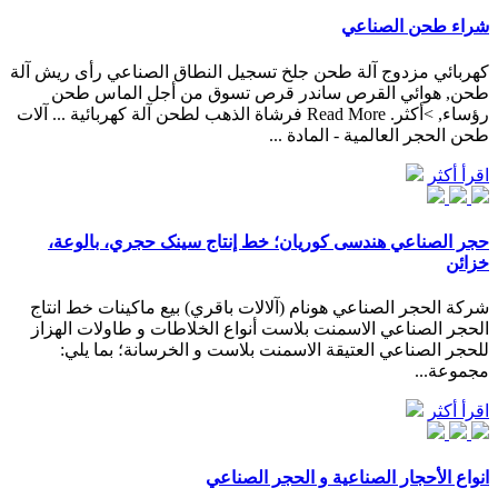
شراء طحن الصناعي
كهربائي مزدوج آلة طحن جلخ تسجيل النطاق الصناعي رأى ريش آلة
طحن, هوائي القرص ساندر قرص تسوق من أجل الماس طحن
رؤساء, >أكثر. Read More فرشاة الذهب لطحن آلة كهربائية ... آلات
طحن الحجر العالمية - المادة ...
اقرأ أكثر
حجر الصناعي هندسی کوریان؛ خط إنتاج سینک حجري، بالوعة،
خزائن
شركة الحجر الصناعي هونام (آلالات باقري) بيع ماكينات خط انتاج
الحجر الصناعي الاسمنت بلاست أنواع الخلاطات و طاولات الهزاز
للحجر الصناعي العتيقة الاسمنت بلاست و الخرسانة؛ بما يلي:
مجموعة...
اقرأ أكثر
انواع الأحجار الصناعية و الحجر الصناعي