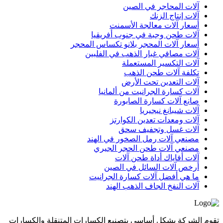
آلات المحاجر في الصين
آلات إنتاج الزنك
أسعار آلات معالجة الأسمنت
آلات طحن وجبة في جنوب أفريقيا
أسعار آلات المحجر بلانو تكساس المحجر
آلات مصافي غبار الذهب في الفلبين
آلات التكسير المستعملة
تكلفة آلات طحن الذهب
آلات التعدين تحت الأرض
آلات كسارة الجرانيت من ألمانيا
صانع آلات كسارة الصابورة
آلات شيبانغ نيجيريا
آلات ومعدات تعدين الكوارتز
آلات غسل وتجفيف سحق
مصنعي آلات رمل الصخور في الهند
مصنعي آلات طحن الحجر الجيري
آلات أفاياك أداة طحن آلات
أرخص آلات السائل في الصين
ما هي أفضل آلات كسارة الجرانيت
آلات النفخ الجاف الذهب الهند
تقوم الشركة بشكل أساسي بتصنيع الكسارات المتنقلة والكسارات