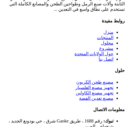
الثابتة وآلات صنع الرمل وطواحين الطحن والمصانع الكاملة التي
تستخدم على نطاق واسع في التعدين ...
روابط مفيدة
منزل
المنتجات
محلول
مشروع
حول الولايات المتحدة
اتصل بنا
حلول
مصنع طحن الكربون
تجهيز مصنع الفلسبار
تجهيز مصنع الكاولين
مصنع تعدين الفضة
معلومات الاتصال
تبوك:
رقم 1688 ، طريق Gaoke شرق ، حي بودونغ الجديد ،
شنغهاي ، الصين.