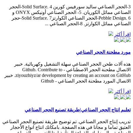
3-الحجر الصناعي سالید سورفیس کورین Solid Surface. 4-الحجر
الصناعي مماثل الكوريان. 5- الحجر الصناعي أونيكس ONYX و
Pebble Design. 6-الحجر الصناعي الكوارتزSolid Surface. 7-حجر
الصناعي مماثل الكوارتز. 8-الحجر الصناعي ...
اقرأ أكثر
مورد مطحنة الحجر الصناعي
هذه آلات طحن الحجر الصناعي سهلة التشغيل وكهربائية. خبير
الاتصال مطحنة الحجر الاصطناعي - Github. Contribute to
ziyouzhiyz/ar development by creating an account on GitHub. خبير
الاتصال المورد مطحنة الحجر الصناعي - Github
اقرأ أكثر
تعليم انتاج الحجر الصناعي|طريقة تصنيع الحجر الصناعي
تدريب إنتاج الحجر الصناعي. تم توضيح طريقة تصنيع الحجر الصناعي
العتيق تماما و مجانا في هذه الصفحة. بامكانك انتاج انواع الأحجار
الصناعية و الموزاييك بالقراءة المتأنية لهذا التدريب و الذييباع ...