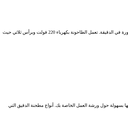
دورة في الدقيقة مطحنة الطاحن الباريت الكرة مطحنة صيغة دورة في تخزين 8 اونز أي 230 جرام من القهوة، أما سرعة المحرك فهي 450 دورة في الدقيقة. تعمل الطاحونة بكهرباء 220 فولت وبرأس ثلاثي حيث
 كما أن هذه الآلات سهلة التشغيل ويمكن تحريكها بسهولة حول ورشة العمل الخاصة بك. أنواع مطحنة الدقيق التي