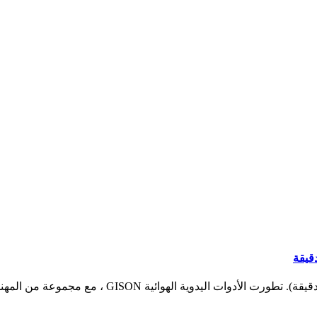
مطحنة زاوية الهواء مقاس 5 بوصات (رافعة أمان ، 1000