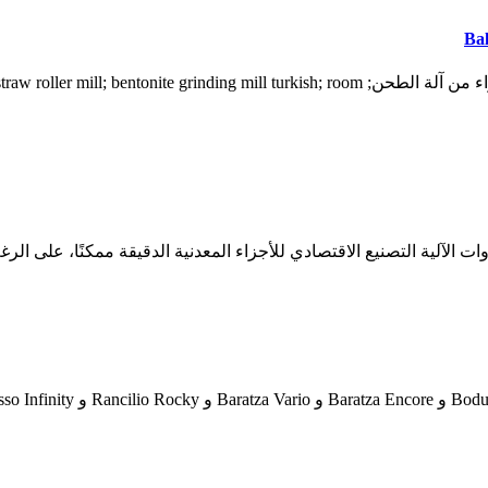
مطحنة الحبوب العلف الحيواني مطحنة مطحنة الأعلاف الحيوانية; أجزاء من آلة الطحن; turkish; room