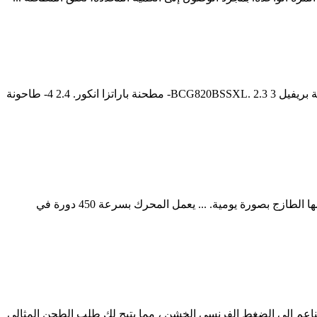
2 أفضل مطحنة قهوة منزلية – 13 ماكينة لاختيار الأفضل منها. 2.1 1- طاحونة القهوة رانسيليو HSD-ROC-SD. 2.2 2- مطحنة حبوب البن الذكية بريفيل BCG820BSSXL. 2.3 3- مطحنة باراتزا انكور. 2.4 4- طاحونة
تبدأ رحلة محب القهوة من متذوق ثم عاشق ثم مهتم لدرجة شراء مطحنة قهوة والبحث عن افضل مطحنة قهوة حتى يستطيع الاستمتاع بطعمها الطازج بصورة يومية. ... يعمل المحرك بسرعة 450 دورة في
 تحتوي المطحنة على 31 إعدادًا للطحن تتراوح من الإسبريسو الناعم إلى الضغط الفرنسي الخشن ، مما يتيح لك طلب الطحن المثالي