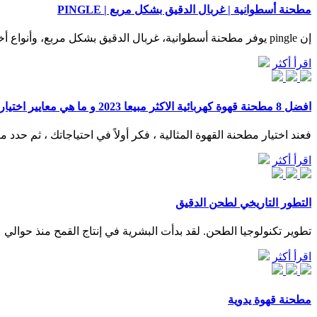
مطحنة أسطوانية | غربال الدقيق بشكل مربع | PINGLE
إن pingle يوفر مطحنة أسطوانية، غربال الدقيق بشكل مربع، وأنواع أخرى من معدات تصنيع الدقيق للمعالجة الدقيقة جداً للحبوب مثل القمح وذرة الشامية.
اقرأ أكثر
افضل 8 مطحنة قهوة كهربائية الاكثر مبيعا 2023 و ما هي معايير اختيارها
فعند اختيار مطحنة القهوة المثالية ، فكر أولاً في احتياجاتك ، ثم حد
اقرأ أكثر
التطور التاريخي لطحن الدقيق
تطوير تكنولوجيا الطحن. لقد بدأت البشرية في إنتاج القمح منذ حوالي
اقرأ أكثر
مطحنة قهوة يدوية