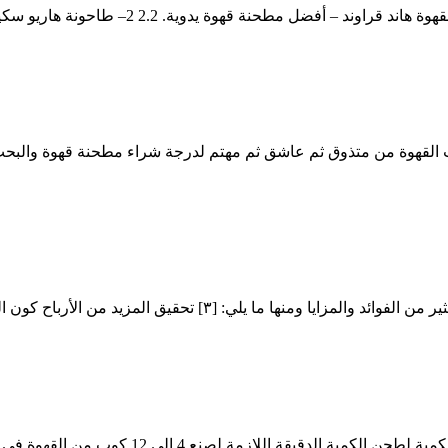
حب القهوة من متذوق ثم عاشق ثم مهتم لدرجة شراء مطحنة قهوة والب
ح كون الدقيق مادة أساسية تدخل في مأكولاتنا اليومية، فمن السهل ...