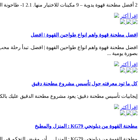
2 أفضل مطحنة قهوة يدوية – 9 مكينات للاختيار منها. 2.1 1- طاحونة القهوة هاند قراوند – أفضل مطحنة قهوة يدوية. 2.2 2– طاحونة هاريو سكيرتن اليدوية للقهوة. 2.3 3– طاحونة جافا بريس – الاختيار الأكثر ...
اقرأ أكثر
افضل مطحنة قهوة واهم انواع طواحين القهوة | افضل
افضل مطحنة قهوة واهم انواع طواحين القهوة | افضل. تبدأ رحلة م
بصورة يومية ...
اقرأ أكثر
كل ما تود معرفته حول تأسيس مشروع مطحنة دقيق
إيجابيات تأسيس مطحنة دقيق: يعود مشروع مطحنة الدقيق عليك بالكثير من الفوائد والمزايا ومنها ما يلي: [٣] تحقيق المزيد من الأربا
اقرأ أكثر
مطحنة القهوة من ديلونجي KG79 : المنزل والمطبخ
مطحنة القهوة من ديلونجي KG79 : المنزل ... أدر مقبض التحكم في الكمية لطحن الكمية الدقيقة اللازمة لصنع 4 إلى 12 كوب من القهوة في المرة الواحدة. بمجرد الوصول إلى الكمية المحددة، تغلق المطحنة ...