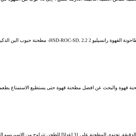
واحدة من أبرز ميزات مطحنة Fellow Ode Brew هي إعدادات الطحن الدقيقة.