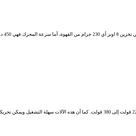
هذه رائعة. تأتي أنواع مطحنة الدقيق بسعات جهد مختلفة تتراوح من 220 فولت إلى 380 فولت.