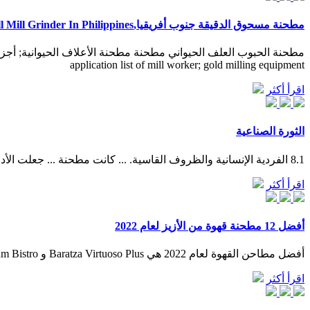
مطحنة مسحوق الدقيقة جنوب أفريقيا,Ball Mill Grinder In Philippines
application list of mill worker; gold milling equipment
اقرأ أكثر
الثورة الصناعية
8.1 الفردية الإنسانية والظروف القاسية. ... كانت مطحنة ... جعلت الأدوات الآلية التصنيع الاقتصادي للأجزاء المعدنية الدقيقة ممكنًا، على الرغم من أن تطوير تلك التقنيات الفعالة استغرق عدة عقود.
اقرأ أكثر
أفضل 12 مطحنة قهوة من الأزيز لعام 2022
أفضل مطاحن القهوة لعام 2022 هي Baratza Virtuoso Plus و Bodum Bistro و Baratza Encore و Baratza Vario و Rancilio Rocky و Capresso Infinity و Breville Smart Grinder Pro و Fellow Ode و …
اقرأ أكثر