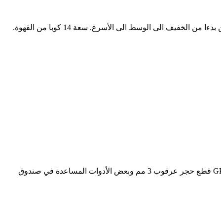
أهم ما يميز مطحنة الاسبرسو ديلونجي kg521m: 18 من اعدادات الطحن ناعمة أو مقطرة أو فرنسية محمصة. يمكن تعديل قوة وسرعة الطحن بدءا من الخفيف الى الوسط الى الأسرع. سعة 14 كوبا من القهوة.
تايوانGISONGP-8240CK عبارة عن مجموعة من المطحنة الهوائية الصغيرة GP-8240C (54000 دورة في الدقيقة). تحتوي على GP-8240C ، 10 قطع حجر عرقوب 3 مم وبعض الأدوات المساعدة في صندوق