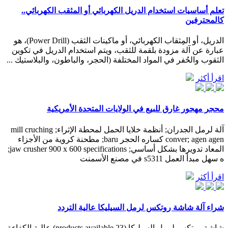
تعلم أساسيات استخدام الدريل الكهربائي أو المثقب الكهربائي..
كالمحترفين
الدريل، أو المِثقاب الكهربائي، أو ماكينات الثقب (Power Drill)، هو
عبارة عن آلة مزودة بلقمة للثقب، ويتم استخدام الدريل في تكوين
الثقوب والحُفر في المواد المختلفة (الحجر، والباطون، والبلاستيك ...
اقرأ أكثر
محجر مهجور غارق للبيع في الولايات المتحدة الأمريكية
آلة لرمل الجدران; أنظمة خلايا الحمل لمحطة الإثراء; mill cruching
conver; agen agen كساره الحجر baru; مطحنة كروية من الأجزاء
المعاد تدويرها بشكل أساسي; jaw crusher 900 x 600 specifications;
ه سهل مبدأ العمل s5311 في مصنع الأسمنت
اقرأ أكثر
شراء آلة شاشة روتكس لرمل السيليكا عالية التردد
شاشة روتكس لرمل السيليكا (23 products available) عالية الكفاءة