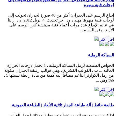
لوحات فنية مبهرة
إبداع الرسم على الجدران: أكثر من 40 صورة لجدران تحولت إلى
لوحات فنية مبهرة. مهند داود. آخر تحديث: 4 أبريل 2012. 2 د. رأينا
في عالم الإبداع عدة مرات أعمالاً فنية مدهشة كفن الرسم على
الأرض وفن الرسم ...
اقرأ أكثر
السباكة الرملية
الخواص الطبيعية لرمل السباكة الرملية : 1-تحمل درجات الحرارة
العالية ... ب ـ القوالب القشرية ـ وهي قوالب رقيقة الجدران مكونة
من رمل الكوارتز الناعم مضافاً إليه كمية من مادة رابطة نسبتها 5 ـ
6% وهي ...
اقرأ أكثر
طابعة حائط | آلة طباعة الجدار ثلاثية الأبعاد | الطباعة العمودية
إذا كنت تريد معرفة المزيد عنها وعن تجارنا ووكلائنا حول العالم ،