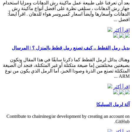
بعد أن تعرفنا على طبيعة عمل ماكينة رش الدهانات ومزايا استخدام
جهاز رش الدهانات ، سنلقي نظرة على أفضل أنواع ماكينة رش
الدهانات وأسعارها وأيضاً اسعار كمبروسر هواء للدهان . اقرأ ايضاً:
افضل ...
اقرأ أكثر
بديل رمل القطط .. كيف تصنع رمل قطط بالمنزل ؟ | المرسال
وهناك بدائل لرمل القطط كما ذكرنا سابقًا في هذا المقال وتكون
بصيغتين مختلفتين إما صيغة متكتلة أو غير المتكتلة، فنجد أن الصيغة
المتكتلة تصنع من الذرة وصودا الخبز، أما الرمل الذي يكون من نوع
ARM ...
اقرأ أكثر
آلة لرمل السيليكا
Contribute to chairsineg/ar development by creating an account on
GitHub.