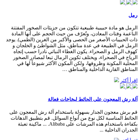
رمل
الرمل هو مادة حبيبية طبيعية تتكون من جزيئات الصخور المفتتة
الناعمة وفتات المعادن، وتُعرّف من حيث الحجم على أنها المادة
ذات الحبيبات الأصغر من الحصى والأكبر من الغرين (الطمي). يوجد
الرمل في الطبيعة في عدة مناطق، مثل الشواطئ و الخلجان و
كهوف الرمل و الصحراء. يكون الغطاء النباتي نادرا حسب إتجاه
الرياح في الصحراء، ويختلف تكوين الرمال تبعا لمصادر الصخور
المحلية المكونة وظروفها، ولكن المكون الأكثر شيوعاً لها في
المناطق القارية الداخلية والمناطق …
اقرأ أكثر
آلة رش المعجون على الحائط لبخاخات فعالة
قم برش معجون الجدار بسهولة باستخدام آلة رش المعجون على
الحائط المناسبة لكل نوع من أنواع السوائل. قم بتطبيق الدهانات
بكفاءة باستخدام هذه المرشات على Alibaba. ... ماكينة تعبئة
الجدران الداخلية ...