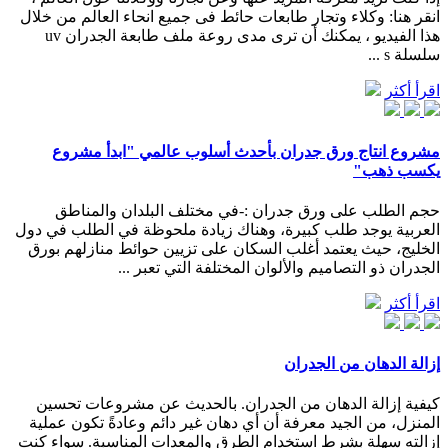
انقر هنا: وكلاء وتجار طابعات حائط فى جميع انحاء العالم من خلال
هذا الفيديو ، يمكنك أن ترى مدى روعة ملف طابعة الجدران uv
سلسلة s ...
اقرأ أكثر
مشروع انتاج ورق جدران بأحدث أسلوب عالمي "ابدأ مشروع
يكسب ذهب"
حجم الطلب على ورق جدران :-في مختلف البلدان والمناطق
العربية يوجد طلب كبيرة، وهناك زيادة ملحوظة في الطلب في دول
الخليج، حيث يعتمد أغلب السكان على تزيين حوائط منازلهم بورق
الجدران ذو التصاميم والألوان المختلفة التي تعبر ...
اقرأ أكثر
إزالة الدهان من الجدران
كيفية إزالة الدهان من الجدران. بالحديث عن مشروعات تحسين
المنزل، من الجيد معرفة أن أي دهان غير دائم وعادةً تكون عملية
إزالته سهلة بشرط استخدام الطرق والمعدات المناسبة. سواء كنت