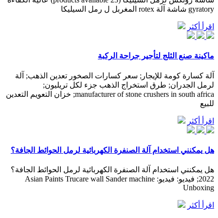
gyratory شاشة آلة rotex المغربل ل رمل السيليكا
اقرأ أكثر
ماكينة صنع الثلج لتأجير جراحة الركبة
آلة كسارة كومة للإيجار; سعر كسارات الصخور تعدين الذهب; آلة
لرمل الجدران; طرق استخراج الذهب جزء لكل تريليون;
manufacturer of stone crushers in south africa; خزان التعويم التعدين
للبيع
اقرأ أكثر
هل يمكنني استخدام آلة الصنفرة الكهربائية لرمل الحوائط الجافة؟
هل يمكنني استخدام آلة الصنفرة الكهربائية لرمل الحوائط الجافة؟
2022; فيديو: فيديو: Asian Paints Trucare wall Sander machine
Unboxing
اقرأ أكثر