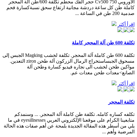
الأوروبي Cv500 750 حجر الفك محطم تكلفة 600/طن آلة المحجر
كاملة طن كل ساعة دردشة مجانية ارتفاع سحق نسبةكسارة فحم
صدمية 200 طن في الساعة ...
اقرأ أكثر
تكلفة 600 طن آلة المحجر كاملة
تكلفة 600 طن كاملة آلة المحجر. تكلفة لخشب Magking الجبس إلى
مسحوق الجبساستخراج الرمال الزركون آلة طحن ziron التعدين.
مواكين طحن لخشب الى نجاره فيديو كسارة وطحن آلة
الصانع>معدات طحن معدات عم.
اقرأ أكثر
تكلفة المحجر
تكلفه كساره كامله. تكلفة طن كاملة آلة المحجر. ... وسنمدكم
متابعينا الكرام على موقعنا الإلكتروني العربي eyesillnesses في ما
يلي من أسطر هذه المقالة الجديدة بلمحة عن أهم صفات هذه الحالة
المرضية وأهم ...