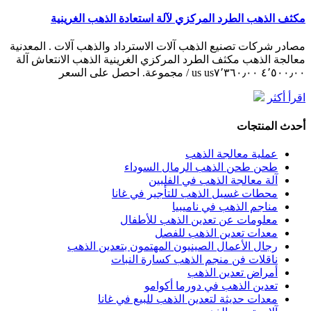
مكثف الذهب الطرد المركزي لآلة استعادة الذهب الغرينية
مصادر شركات تصنيع الذهب آلات الاسترداد والذهب آلات . المعدنية
معالجة الذهب مكثف الطرد المركزي الغرينية الذهب الانتعاش آلة
٤٬٥٠٠٫٠٠ us٧٬٣٦٠٫٠٠ us / مجموعة. احصل على السعر
اقرأ أكثر
أحدث المنتجات
عملية معالجة الذهب
طحن طحن الذهب الرمال السوداء
آلة معالجة الذهب في الفلبين
محطات غسيل الذهب للتأجير في غانا
مناجم الذهب في ناميبيا
معلومات عن تعدين الذهب للأطفال
معدات تعدين الذهب للفصل
رجال الأعمال الصينيون المهتمون بتعدين الذهب
ناقلات فن منجم الذهب كسارة النبات
أمراض تعدين الذهب
تعدين الذهب في دورما أكوامو
معدات حديثة لتعدين الذهب للبيع في غانا