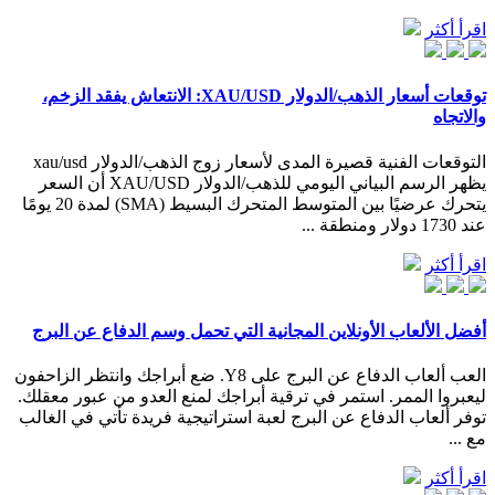
اقرأ أكثر
توقعات أسعار الذهب/الدولار XAU/USD: الانتعاش يفقد الزخم،
والاتجاه
التوقعات الفنية قصيرة المدى لأسعار زوج الذهب/الدولار xau/usd
يظهر الرسم البياني اليومي للذهب/الدولار XAU/USD أن السعر
يتحرك عرضيًا بين المتوسط المتحرك البسيط (SMA) لمدة 20 يومًا
عند 1730 دولار ومنطقة ...
اقرأ أكثر
أفضل الألعاب الأونلاين المجانية التي تحمل وسم الدفاع عن البرج
العب ألعاب الدفاع عن البرج على Y8. ضع أبراجك وانتظر الزاحفون
ليعبروا الممر. استمر في ترقية أبراجك لمنع العدو من عبور معقلك.
توفر ألعاب الدفاع عن البرج لعبة استراتيجية فريدة تأتي في الغالب
مع ...
اقرأ أكثر