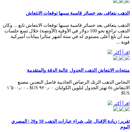
الذهب يتعافى بعد خسائر قاسية سببها توقعات الانتعاش
الذهب يتعافى بعد خسائر قاسية سببها توقعات الانتعاش تابع ... وكان
الذهب تراجع نحو 100 دولار في الأوقية (الأونصة) خلال تسع جلسات
منذ أن بلغ أعلى مستوى له في ستة أشهر متأثرا ببيانات أميركية
قوية ...
اقرأ أكثر
منتجات الانتعاش الذهب الجدول عالية الدقة والمتقدمة
النحاس الذهب الزنك الرصاص الجاذبية فاصل التعدين مصنع
الانتعاش 6s تهتز الجدول لتلوين الكولتان ٩٢٠٫٠٠ US$ - ١٬٥٠٠٫٠٠
US$
اقرأ أكثر
تقرير: زيادة الإقبال على شراء عيارات الذهب 18 و20 | المصري
اليوم