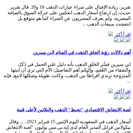
تقرير: زيادة الإقبال على شراء عيارات الذهب 18 و20. قال تقرير
حديث، إن ارتفاع أسعار الذهب انعكس على حركة السوق بالصاغة
المصرية، ولم يعزف المصريون عن الشراء كما هو متوقع بل
انتعشت مبيعات الذهب ...
اقرأ أكثر
أهم دلالات رؤية الحلق الذهب في المنام لابن سيرين
ابن سيرين فسَّر الحَلَق الذهب بأنه دليل على الحمل في ذَكَرْ،
والشفاء من العُقم، وإليكم أهم التفاصيل: الأُم التي ترى أن ابنتها
المتزوجة ترتدي أقراطاً من الذهب، وكانت طويلة وشكلها لامع، فإنه
...
اقرأ أكثر
لعبة الانتعاش الاقتصادي "تحبط" الذهب والبلاتين لأعلى قمة
أسعار الذهب في السعودية اليوم الإثنين 15 فبراير 2021.. ... وقال
نيكولاس فرابل المدير العام لدى إيه.بي.سي بوليون "لعبة الانتعاش
الاقتصادي، التي تشمل تعافيا في الطلب على الحلي الصينية في