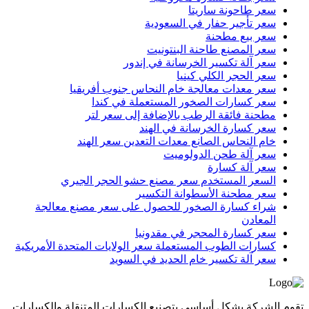
سعر طاحونة ساريتا
سعر تأجير حفار في السعودية
سعر بيع مطحنة
سعر المصنع طاحنة البنتونيت
سعر آلة تكسير الخرسانة في إندور
سعر الحجر الكلي كينيا
سعر معدات معالجة خام النحاس جنوب أفريقيا
سعر كسارات الصخور المستعملة في كندا
مطحنة فائقة الرطب بالإضافة إلى سعر لتر
سعر كسارة الخرسانة في الهند
خام النحاس الصانع معدات التعدين سعر الهند
سعر آلة طحن الدولوميت
سعر آلة كسارة
السعر المستخدم سعر مصنع حشو الحجر الجيري
سعر مطحنة الأسطوانة التكسير
شراء كسارة الصخور للحصول على سعر مصنع معالجة
المعادن
سعر كسارة المحجر في مقدونيا
كسارات الطوب المستعملة سعر الولايات المتحدة الأمريكية
سعر آلة تكسير خام الحديد في السويد
تقوم الشركة بشكل أساسي بتصنيع الكسارات المتنقلة والكسارات