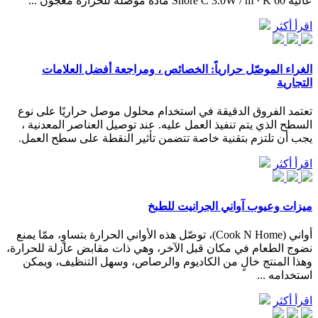
عالية 60 Shore C 3.0W / m · K مادة موصلة للحرارة معجون ...
اقرأ أكثر
الغراء الموصّل حرارياً: الخصائص ، ومراجعة أفضل العلامات
التجارية
تعتمد الفروق الدقيقة في استخدام محلول موصل حراريًا على نوع
السطح الذي يتم تنفيذ العمل عليه. عند توصيل العناصر المعدنية ،
يجب أن تلتزم بتقنية خاصة تتضمن تأثير النقطة على سطح العمل.
اقرأ أكثر
ميزات وعيوب آواني الجرانيت للطبخ
أواني (Cook N Home)، توصّل هذه الأواني الحرارة بتساوٍ، ممّا يمنع
نضوج الطعام في مكان قبل الآخر، وهي ذات مقابض عازلة للحرارة،
وهذا المنتج خالٍ من الكاديوم والرصاص، وسهل التنظيف، ويمكن
استخدامه ...
اقرأ أكثر