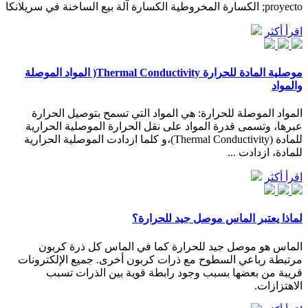
proyecto; الكسارة المخروطية الكسارة آلة بيع الساخنة في سريلانكا
اقرأ أكثر
موصلية المادة للحرارة Thermal Conductivity( المواد الموصلة
والمواد
المواد الموصلة للحرارة: هي المواد التي تسمح بتوصيل الحرارة
عبرها، وتسمى قدرة المواد على نقل الحرارة الموصلية الحرارية
للمادة (Thermal Conductivity)،و كلما ازدادت الموصلية الحرارية
للمادة، ازدادت ...
اقرأ أكثر
لماذا يعتبر الماس موصل جيد للحرارة؟
الماس هو موصل جيد للحرارة كما في الماس كل ذرة كربون
مرتبطة رباعي السطوح مع ذرات كربون أخرى. جميع الإلكترونات
قريبة من بعضها بسبب وجود رابطة قوية بين الذرات تسبب
الاهتزازات.