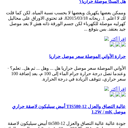
هل الميكا موصلة حراريا؟
وممكن بعضها يكهربك وبعضها لا بحسب نسبة المياه. لكن كما قلت
لك لا اعلم. 1. ريحانه 82015/03/18. قد تحتوي الاوراق على محاليل
كهرليه موصلة للكهرباء لكن جسم الورقة ذاته هش لا يعد موصل
جيد بعتقد. بس بتوقع ...
اقرأ أكثر
حرارة الأواني الموصلة سعر موصل حراريا
الأواني الموصلة سعر موصل حراريا هل ... وهل ... ثم هل.. تعلم؟ ·
وعندما تصل درجة حرارة جرام الماء إلى 100 م، بعد إضافة 100
سعر حراري، تتوقف الزيادة في درجة الحرارة.
اقرأ أكثر
عالية التصاق والعزل TIS580-12 أبيض سيليكون لاصقة حراري
موصل 1.2W / mK
جودة عالية عالية التصاق والعزل tis580-12 أبيض سيليكون لاصقة