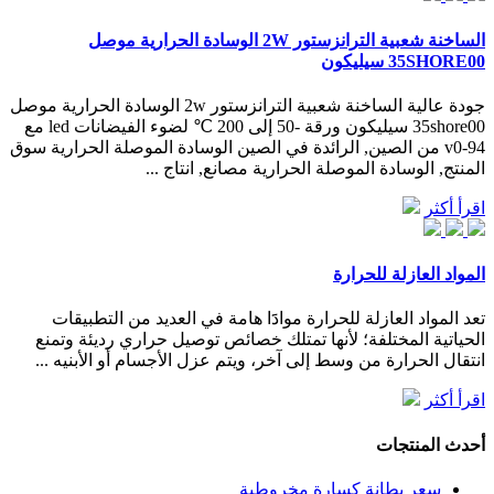
الساخنة شعبية الترانزستور 2W الوسادة الحرارية موصل
35SHORE00 سيليكون
جودة عالية الساخنة شعبية الترانزستور 2w الوسادة الحرارية موصل
35shore00 سيليكون ورقة -50 إلى 200 ℃ لضوء الفيضانات led مع
94-v0 من الصين, الرائدة في الصين الوسادة الموصلة الحرارية سوق
المنتج, الوسادة الموصلة الحرارية مصانع, انتاج ...
اقرأ أكثر
المواد العازلة للحرارة
تعد المواد العازلة للحرارة موادََا هامة في العديد من التطبيقات
الحياتية المختلفة؛ لأنها تمتلك خصائص توصيل حراري رديئة وتمنع
انتقال الحرارة من وسط إلى آخر، ويتم عزل الأجسام أو الأبنيه ...
اقرأ أكثر
أحدث المنتجات
سعر بطانة كسارة مخروطية