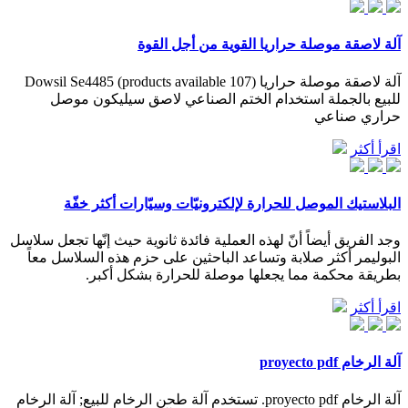
آلة لاصقة موصلة حراريا القوية من أجل القوة
آلة لاصقة موصلة حراريا (107 products available) Dowsil Se4485
للبيع بالجملة استخدام الختم الصناعي لاصق سيليكون موصل
حراري صناعي
اقرأ أكثر
البلاستيك الموصل للحرارة لإلكترونيّات وسيّارات أكثر خفّة
وجد الفريق أيضاً أنّ لهذه العملية فائدة ثانوية حيث إنّها تجعل سلاسل
البوليمر أكثر صلابة وتساعد الباحثين على حزم هذه السلاسل معاً
بطريقة محكمة مما يجعلها موصلة للحرارة بشكل أكبر.
اقرأ أكثر
آلة الرخام proyecto pdf
آلة الرخام proyecto pdf. تستخدم آلة طحن الرخام للبيع; آلة الرخام