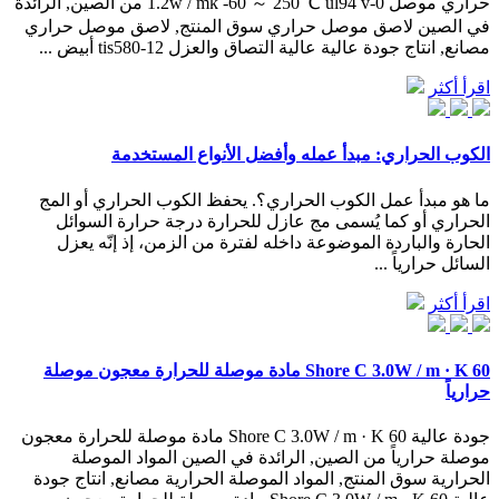
حراري موصل 1.2w / mk -60 ～ 250 ℃ ul94 v-0 من الصين, الرائدة
في الصين لاصق موصل حراري سوق المنتج, لاصق موصل حراري
مصانع, انتاج جودة عالية عالية التصاق والعزل tis580-12 أبيض ...
اقرأ أكثر
الكوب الحراري: مبدأ عمله وأفضل الأنواع المستخدمة
ما هو مبدأ عمل الكوب الحراري؟. يحفظ الكوب الحراري أو المج
الحراري أو كما يُسمى مج عازل للحرارة درجة حرارة السوائل
الحارة والباردة الموضوعة داخله لفترة من الزمن، إذ إنّه يعزل
السائل حرارياً ...
اقرأ أكثر
60 Shore C 3.0W / m · K مادة موصلة للحرارة معجون موصلة
حرارياً
جودة عالية 60 Shore C 3.0W / m · K مادة موصلة للحرارة معجون
موصلة حرارياً من الصين, الرائدة في الصين المواد الموصلة
الحرارية سوق المنتج, المواد الموصلة الحرارية مصانع, انتاج جودة