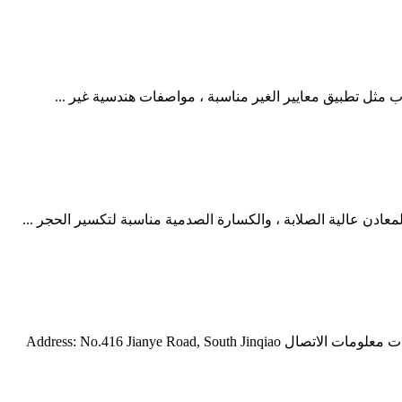
اب مثل تطبيق معايير الغير مناسبة ، مواصفات هندسية غير ...
ادن عالية الصلابة ، والكسارة الصدمية مناسبة لتكسير الحجر ...
الخرسانة كسارة متنقلة. كسارة الخرسانة المتنقلة, كسارة تصادمية جديدة تقرير كسارة متنقلة المشروع إعادة بيع آلة طحن في ولاية غوجارات معلومات الاتصال Address: No.416 Jianye Road, South Jinqiao