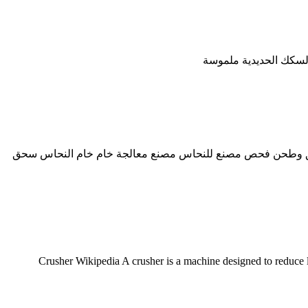
سحق وطحن فحص مصنع للنحاس مصنع معالجة خام خام النحاس سحق
Crusher Wikipedia A crusher is a machine designed to reduce large rocks into smaller rocks, gravel, or ro,