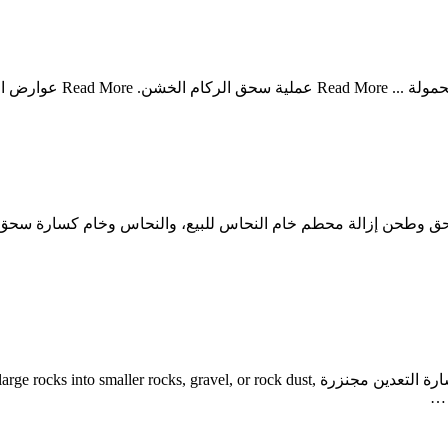
 الحديدية ملموسة
 سحق وطحن إزالة محطم خام النحاس للبيع، والنحاس وخام كسارة 
كسارة خرسانية صغيرة متحركة. كسارة متحركة في اليونان للبيع. كسارة التعدين مجنزرة ck dust