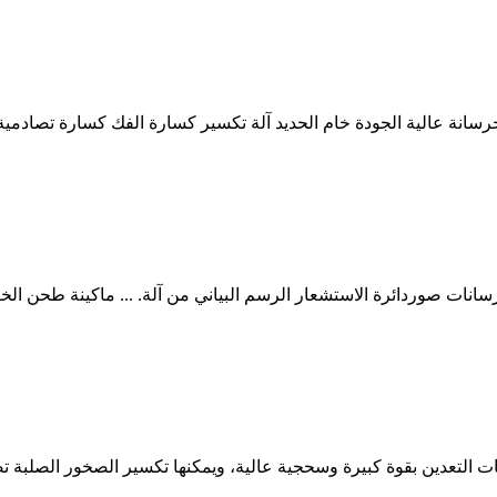
خرسانة عالية الجودة خام الحديد آلة تكسير كسارة الفك كسارة تصاد
سانات صوردائرة الاستشعار الرسم البياني من آلة. ... ماكينة طحن ا
ين بقوة كبيرة وسحجية عالية، ويمكنها تكسير الصخور الصلبة تصل إلى ضغط 50