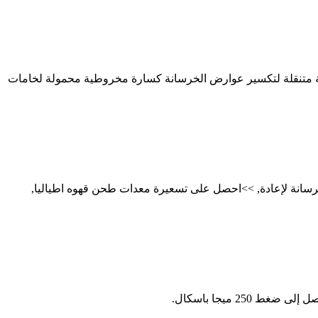
مية متنقلة لتكسير عوارض الخرسانة كسارة مخروطية محمولة لخامات
لخرسانة لإعادة, >>احصل على تسعيرة معدات طحن قهوه اطياليا,
2 ميجا باسكال.