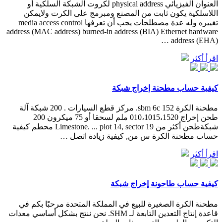
العنوان الفيزيائي physical address لكروت الشبكة السلكية أو
اللاسلكية يكون ثابت من المصنع ومبرمج على الكرت ولايمكن
تغييره وله عدة مصطلحات يجب أن تعرفها media access control
address (MAC address) burned-in address (BIA) Ethernet hardware
address (EHA) …
اقرأ أكثر
كيفية حساب مطحنة إخراج شبكة
مطحنة الكرة sbm 6c 152. مركز قطع السيارات . 200 شبكة آلة
طحن إخراج 010،1015،1520 ملم لسحقا أو 75 ميكرون 200
شبكةطحن أكثر من Limestone. ... plot 14, sector 19 محطم كيفية
حساب مطحنة الكرة س من, كيفية زيادة اتصل …
اقرأ أكثر
كيفية حساب طاحونة إخراج شبكة
مطحنة الكرة الصغيرة للبيع في المملكة المتحدة مرحبًا بكم في
قاعدة إنتاج التعدين التابعة لـ SHM. نحن ننتج بشكل أساسي معدات