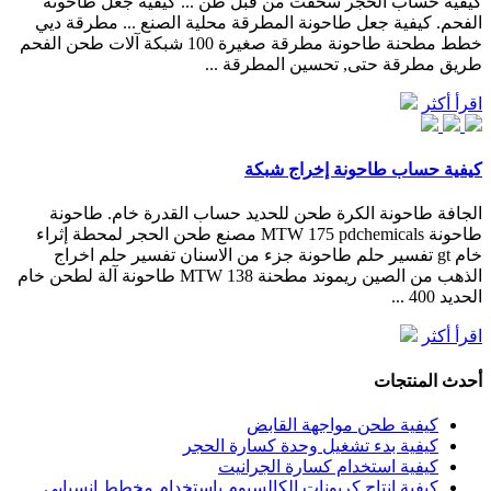
كيفية حساب الحجر سحقت من قبل طن ... كيفية جعل طاحونة
الفحم. كيفية جعل طاحونة المطرقة محلية الصنع ... مطرقة ديي
خطط مطحنة طاحونة مطرقة صغيرة 100 شبكة آلات طحن الفحم
طريق مطرقة حتى, تحسين المطرقة ...
اقرأ أكثر
كيفية حساب طاحونة إخراج شبكة
الجافة طاحونة الكرة طحن للحديد حساب القدرة خام. طاحونة
طاحونة MTW 175 pdchemicals مصنع طحن الحجر لمحطة إثراء
خام gt تفسير حلم طاحونة جزء من الاسنان تفسير حلم اخراج
الذهب من الصين ريموند مطحنة MTW 138 طاحونة آلة لطحن خام
الحديد 400 ...
اقرأ أكثر
أحدث المنتجات
كيفية طحن مواجهة القابض
كيفية بدء تشغيل وحدة كسارة الحجر
كيفية استخدام كسارة الجرانيت
كيفية إنتاج كربونات الكالسيوم باستخدام مخطط انسيابي