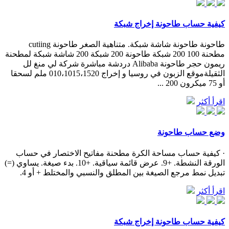
كيفية حساب طاحونة إخراج شبكة
طاحونة طاحونة شاشة شبكة. متناهية الصغر طاحونة cutiing
مطحنة 100 200 شبكة طاحونة 200 شبكة 200 شاشة شبكة لمطحنة
ريمون حجر طاحونة Alibaba دردشة مباشرة شركة لي منغ لل
الثقيلةموقع الزبون في روسيا و إخراج 010،1015،1520 ملم لسحقا
أو 75 ميكرون 200 ...
اقرأ أكثر
وضع حساب طاحونة
· كيفية حساب مساحة الكرة مطحنة مفاتيح الاختصار في حساب
الورقة النشطة. +9. عرض قائمة سياقية. +10. بدء صيغة. يساوي (=)
تبديل نمط مرجع الصيغة بين المطلق والنسبي والمختلط + أو 4.
اقرأ أكثر
كيفية حساب طاحونة إخراج شبكة