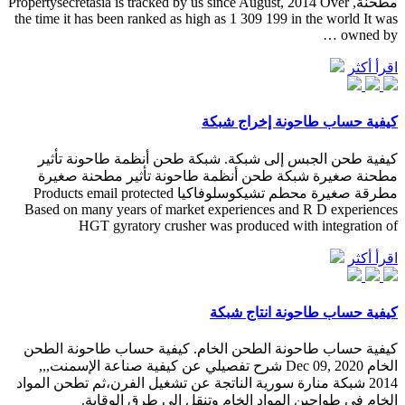
مطحنة, Propertysecretasia is tracked by us since August, 2014 Over
the time it has been ranked as high as 1 309 199 in the world It was
owned by …
اقرأ أكثر
كيفية حساب طاحونة إخراج شبكة
كيفية طحن الجبس إلى شبكة. شبكة طحن أنظمة طاحونة تأثير
مطحنة صغيرة شبكة طحن أنظمة طاحونة تأثير مطحنة صغيرة
مطرقة صغيرة محطم تشيكوسلوفاكيا Products email protected
Based on many years of market experiences and R D experiences
HGT gyratory crusher was produced with integration of
اقرأ أكثر
كيفية حساب طاحونة انتاج شبكة
كيفية حساب طاحونة الطحن الخام. كيفية حساب طاحونة الطحن
الخام Dec 09, 2020 شرح تفصيلي عن كيفية صناعة الإسمنت,,,
2014 شبكة منارة سورية الناتجة عن تشغيل الفرن،ثم تطحن المواد
الخام في طواحين المواد الخام وتنقل إلى طرق الوقاية.