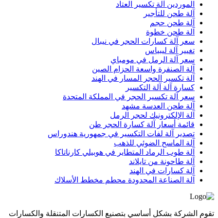
الموردين آلة تكسير العتاد
آلة طحن للتأجير
آلة طحن حجم
آلة طحن خطوة
سعر آلة كسارات الحجر في نيبال
تغيير آلة ليبياس
سعر آلة الرمل في مومباي
آلة الصنفرة واسعة الحزام الصين
آلة تكسير الحجر المسار في الهند
كسارة آلة آلة التكسير
سعر آلة تكسير الحجر في المملكة المتحدة
آلة طحن العدسة مشهد
آلة الإلكترونيك لحجر الرمل
قائمة أسعار آلة كسارة الحجر طن
تصدير آلة لفات التكسير في جمهورية هندوراس
آلة الماسح الضوئي للذهب
آلة طوب الرماد المتطاير في هوبيلي كارناتاكا
آلة طاحونة من تايلاند
آلة كسارات في الهند
آلة الصناعة المحدودة محطم مخطط الأسلاك
تقوم الشركة بشكل أساسي بتصنيع الكسارات المتنقلة والكسارات