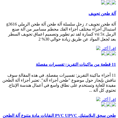
آلة طحن تجويف
آلة طحن تجويف r. زحل سلسلة آلة طحن آلة طحن الرملي g3616
استبدال أجزاء مختلف أجزاء الفك محطم مسامير من آلة صنع
الرمل vsi 5x كسارة لقد تم تطوير وتصميم اعماق تجويف السطر
بعد لجعل المواد عن طريق زيادة حوالي 30% 2
اقرأ أكثر
11 قطعة من ماكينات التفريز: تفسيرات مفصلة
11 أجزاء ماكينة التفريز: تفسيرات مفصلة. في هذه المقالة سوف
نناقش بإيجاز حول موضوع "طحن أجزاء آلة". تعتبر أجزاء آلة الطحن
مفيدة للغاية وتستخدم على نطاق واسع في أعمال هندسة الإنتاج.
تحتوي كل آلة ...
اقرأ أكثر
طحن سحق البلاستيك, PVC UPVC النفايات مادة متنوع آلة الطحن