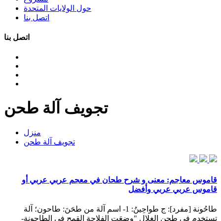
حول الولايات المتحدة
اتصل بنا
اتصل بنا
تجويف آلة طحن
منزل
تجويف آلة طحن
قاموس معاجم: معنى و شرح طحان في معجم عربي عربي أو
قاموس عربي عربي وأفضل
طاحُونة [مفرد]: ج طواحِينُ: 1- اسم آلة من طحَنَ: طاحون؛ آلة
تستخدم في طحن الغلال "وضعَت الفلاحة القمح في الطاحونة-