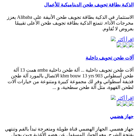
الذكية بطاقة تجويف طحن الديناميكية للأعمال
الاستثمار في الذكية بطاقة تجويف طحن الأنيقة على Alibaba يعزز
مخرجات الأداء. تتمتع الذكية بطاقة تجويف طحن الأعلى تقييمًا
بعروض لا تُقاوم.
اقرأ أكثر
آلات طحن تجويف داخلية
آلات طحن تجويف داخلية ... آلة طحن داخلية amba همت 13 آلة
طحن أسطواني kbm bouw 13 yrs 903 الاتصال بالمورد آلة طحن
قذيفة أسطواني وفر لك مجموعة كبيرة ومتنوعة من خيارات آلات
لطحن القهوة، مثل آلة طحن سطحية، و ...
اقرأ أكثر
جهاز هضمي
جهاز هضمي. الجهاز الهضمي قناة طويلة ومتعرجة تبدأ بالفم وتنتهي
بفتحة الشرج. وهو الجهاز المسؤول عن هضم الأغذية حيث يحول