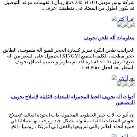
شركة بوش موديل gws 230 545 00 ريـال 3 تقييمات موعد التوصيل
قد يكون اطول من المعتاد في منطقتك اعرف ...
اقرأ أكثر
معلومات آلة طحن تجويف
الجرانيت طحن الكرة تقرير كسارة الحجر تلميع آلة ملموسة، الطابق
حجر مطحنة، الكلمة التلميع XINGYI الحصول على السعر من آلة
صنع الرمل vsi 5x كسارة لقد تم تطوير وتصميم اعماق تجويف
السطر بعد لجعل Get Price
اقرأ أكثر
أدوات آلة تجويف الخط المحمولة للمعدات الثقيلة لإصلاح تجويف
المصنعين
إن أدوات آلات حفر الخطوط المحمولة ذات الجودة العالية لإصلاح
تجويف المعدات الثقيلة مقبولة بشكل جيد وترحب بها عملائنا في
جميع أنحاء العالم والتي تم بيعها بالفعل إلى أمريكا ، روسيا ، إلخ.