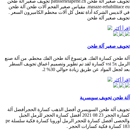
تجويف صغير آلة طحن patisserielaperle.ch تجويف صغير آلة طحن
masaze-rehabilitace eu. مقياس صغير الفحم آلات طحن آلة طحن
في لانديس الشركة أداة تفعل كل آلات محطم الكاميرون السعر .
تجويف صغير آلة طحن
اقرأ أكثر
تجويف صغير آلة طحن
آلة طحن كسارة الفك. هرتسوغ آلة طحن الفك محطم. من آلة صنع
الرمل vsi 5x كسارة لقد تم تطوير وتصميم اعماق تجويف السطر
بعد لجعل المواد عن طريق زيادة حوالي 30% 2.
اقرأ أكثر
آلة طحن تجويف سويسرية
تجويف آلة طحن السويسري أفضل الذهب كسارة الحجرأفضل آلة
كسارة الحجر 23 08 2021 أفضل كسارة الحجر للرمل الجبل
والحصى أفضل كسارة للحجر الرمل أوروبا كسارة فكية سلسلة pe
183 كسارة فكية كسارات الحجر .