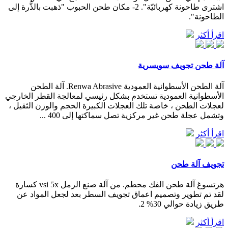
اشترى طاحونة كهربائيّة". 2- مكان طحن الحبوب "ذهبت بالذُّرة إلى
الطاحونة".
اقرأ أكثر
آلة طحن تجويف سويسرية
آلة الطحن الأسطوانية العمودية Renwa Abrasive. آلة الطحن
الأسطوانية العمودية تستخدم بشكل رئيسي لمعالجة القطر الخارجي
لعجلات الطحن ، خاصة تلك العجلات الكبيرة الحجم والوزن الثقيل ،
وتشمل عجلة طحن غير مركزية تصل سماكتها إلى 400 ...
اقرأ أكثر
تجويف آلة طحن
هرتسوغ آلة طحن الفك محطم. من آلة صنع الرمل vsi 5x كسارة
لقد تم تطوير وتصميم اعماق تجويف السطر بعد لجعل المواد عن
طريق زيادة حوالي 30% 2.
اقرأ أكثر