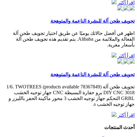
اقرأ أكثر
تجويف طحن آلة للبشرة الناعمة والمتوهجة
اظهر في أفضل حالاتك يوميًا عن طريق اختيار تجويف طحن آلة
الفعالة والملائمة من Alibaba. يتم تقديم هذه تجويف طحن آلة
بأسعار مغرية.
اقرأ أكثر
تجويف طحن آلة للبشرة الناعمة والمتوهجة
تجويف طحن آلة (78367849 products available) 1/6. TWOTREES
DIY CNC 3018 برو حفارة البسيطة CNC جهاز توجيه الخشب
GRBL التحكم جهاز توجيه الخشب 3 محور ماكينة الحفر بالليزر و
جهاز توجيه الخشب s.
اقرأ أكثر
أحدث المنتجات