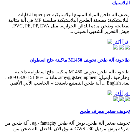
البلاستيك
وصف آلة طحن المواد المتونع البلاستيكية upvc pvc النفايات
البلاستيكية: مطحنة الطحن البلاستيكية سلسلة MF هي آلة مثالية
لمعالجة وطحن مادة اللدائن الحرارية, مثل PVC, PE, PP, EVA,
جيش التحرير الشعبى الصينى ...
اقرأ أكثر
طاحونة آلة طحن تجويف M1450 ماكينة جلخ اسطوان
طاحونة آلة طحن تجويف M1450 ماكينة جلخ اسطوانية داخلية
وخارجية . ايميل: amy@gskequipment. هاتف.: +86 151 6326 5369.
لغة. English ... آلة طحن التصنيع باستخدام الحاسب الآلي الأفقي
اقرأ أكثر
تجويف صغير معرف طحن
تجويف صغير آلة طحن. بوش آلة طحن ag - fantacity . آلة طحن من
شركة بوش موديل GWS 230 تسوق الان بأفضل. آلة طحن من