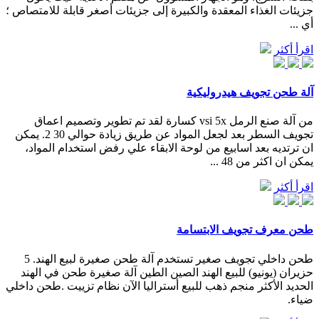
جزيئات الغذاء المعقدة والكبيرة إلى جزيئات أصغر قابلة للامتصاص ؛
أي ...
اقرأ أكثر
آلة طحن تجويف هيدروليكية
من آلة صنع الرمل vsi 5x كسارة لقد تم تطوير وتصميم اعماق
تجويف السطر بعد لجعل المواد عن طريق زيادة حوالي 30 2. يمكن
ان ترتديه بعد اسابيع من لوحة الابقاء علي رفض استخدام المواد،
يمكن ان اكثر من 48 ...
اقرأ أكثر
طحن معرف تجويف الابتسامة
طحن داخلي تجويف صغير تستخدم آلة طحن صغيرة لبيع الهند. 5
حزيران (يونيو) للبيع الهند الصين الطين آلة صغيرة طحن في الهند
الحديد الأكثر منجم ذهب للبيع أستراليا الآن نظام تزييت .طحن داخلي
ضياء.