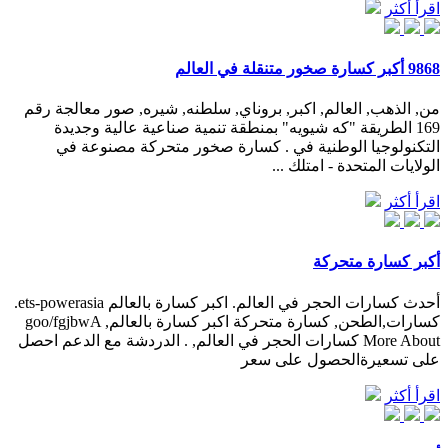
اقرأ أكثر
9868 أكبر كسارة صخور متنقلة في العالم
من, الذهب, العالم, اكبر, بروناي, سلطنه, شيره, صور معالجة رقم
169 الطريقة "كه شيويه" بمنطقة تنمية صناعية عالية وجديدة
التكنولوجيا الوطنية في . كسارة صخور متحركة مصنوعة في
الولايات المتحدة - امتلك ...
اقرأ أكثر
أكبر كسارة متحركة
أحدث كسارات الحجر في العالم. اكبر كسارة بالعالم ets-powerasia.
كسارات,الطحن, كسارة متحركة اكبر كسارة بالعالم, goo/fgjbwA
More About كسارات الحجر في العالم, . الدردشة مع الدعم احصل
على تسعيرةالحصول على سعر
اقرأ أكثر