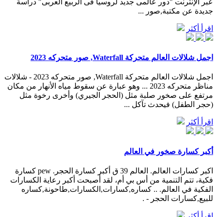
عبر الإنترنت "دور عالمى جديد لروسيا فى الربيع العربى" دراسة
جديدة عن مكتبة,صور ...
اقرأ أكثر
اجمل شلالات العالم متحركة Waterfall, صور متحركه 2023
اجمل شلالات العالم متحركة Waterfall, صور متحركه 2023 - شلالات
مناظر متحركه 2023 ... وهو عبارة عن سقوط مياه الأنهار من مكان
مرتفع على صخور صلبة مثل (الحجر الجيري) وأخرى رخوة مثل
(حجر الطفل) فيحدث تآكل ...
اقرأ أكثر
أكبر كسارة صخور في العالم
اكبر كسارات العالم. العالم 39 ق أكبر كسارة الحجر. pew كسارة
فكية، تتم التنمية من أس بي أم، لقد أصبحت أكبر رعاية الكسارات
الفكية في العالم. .. كساره,كسارات,الكسارات,طاحونة,كساره
للبيع,كسارات الحجر - .
اقرأ أكثر