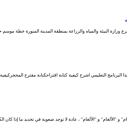
1444/ هـ الموافق 2023/06/10 م واس. أطلق فرع وزارة البيئة والمياه والزراعة بمنطقة المدين
و "الألغام" و "الألغام" ، عادة لا توجد صعوبة في تحديد ما إذا كان ال