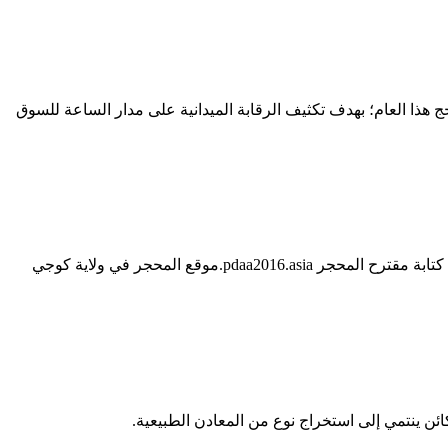
ة المنورة خطة موسم حج هذا العام؛ بهدف تكثيف الرقابة الميدانية على مدار الساعة للسوق
خطة عمل في موقع المحجر كتابة اقتراح عمل رابح. 24/04/2019 في هذا البرنامج التعليمي اشرح كيفية كتابة اقتراحكتابة مقترح المحجركيفية كتابة مقترح المحجر pdaa2016.asia.موقع المحجر في ولاية كوجي
كائن ينتمي إلى استخراج نوع من المعادن الطبيعية.