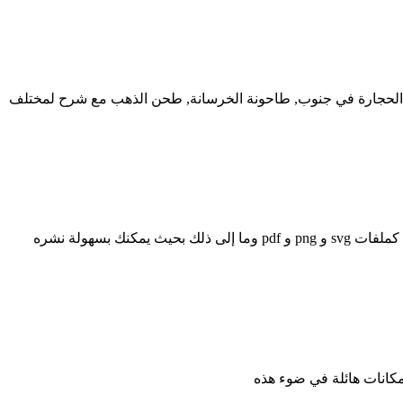
حجارة في جنوب, طاحونة الخرسانة, طحن الذهب مع شرح لمختلف
قم بتحديث نموذج خطة العمل أثناء تنفيذ الخطوات راقب التقدم وقم بإجراء التغييرات حسب الحاجة قم بتصدير الرسم التخطيطي الخاص بك كملفات svg و png و pdf وما إلى ذلك بحيث يمكنك بسهولة نشره