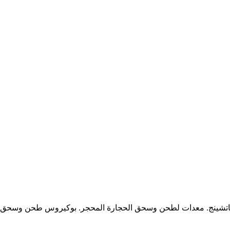
تشينج. معدات لطحن وسحق الحجارة المحجر. بوكيروس طحن وسحق ا