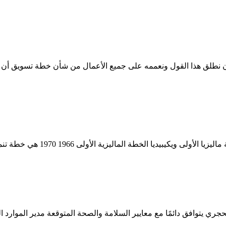
طلق هذا القول ونعممه على جميع الأعمال من شأن خطة تسويق أن تم
19 هي خطة تنمية اقتصادية نفذتها حكومة ماليزيا وكانت الخطة الاقتصادية الأولى ...
Qoodis. يضمن أن موقع المحجر الحجري يتوافق دائمًا مع معايير السلامة والصحة المتو