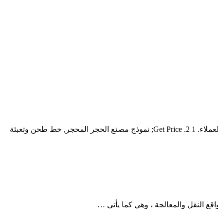
خطة لمحطم الموقع ... أقصى إنتاجية ونسبة تخفيض عالية.سيتم إرسال مهندس واحد أو أكثر إلى موقع المحجر للمساعدة في تثبيت مصانع العملاء. 1 2. Get Price; نموذج مصنع الحجر المحجر, خط طحن وتعبئة
 النقل والمعالجة ، وهي كما يأتي …