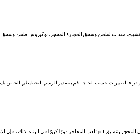
شينج. معدات لطحن وسحق الحجارة المحجر. بوكيروس طحن وسحق ال