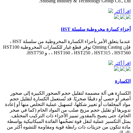
Shibang Industry & Technology Group Co., Ltd.
اقرأ أكثر
أجزاء كسارة مخروطية سلسلة HST
عندما يتعلق الأمر بأجزاء الكسارة المخروطية من سلسلة HST ،
فإن Qiming Casting توفر قطع غيار للكسارات المخروطية HST100
، HST160 ، HST250 ، HST315 ، HST560 ، و HST750.
اقرأ أكثر
الكسارة
الكسارة هي آلة مصممة لتقليل حجم الصخور الكبيرة إلى صخور
أصغر أو حصى أو دقيقًا صخريًا. قد تُستعمل الكسارة لتقليل حجم
مواد المخلفات أو تغيير شكلها، لتسهيل عملية التخلص منها أو إعادة
تدويرها أو تقليل حجم مزيج صلب من المواد الخام (كما في صخر
الخام)، حتى يصبح بالمقدور تمييز الأجزاء ذات التركيب المختلف.
يمثل التكسير عملية لنقل قوة تضخّمها الفائدة الميكانيكية بواسطة
مادة تتكون من جزيئات ذات رابطة قوية ومقاومة للتشوه أكثر من
تلك التي …