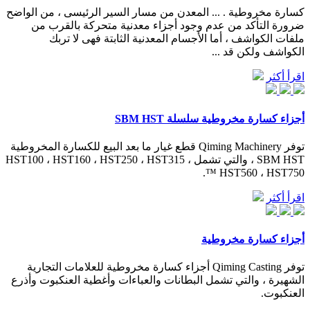
كسارة مخروطية . ... المعدن من مسار السير الرئيسى ، من الواضح
ضرورة التأكد من عدم وجود أجزاء معدنية متحركة بالقرب من
ملفات الكواشف ، أما الأجسام المعدنية الثابتة فهى لا تربك
الكواشف ولكن قد ...
اقرأ أكثر
أجزاء كسارة مخروطية سلسلة SBM HST
توفر Qiming Machinery قطع غيار ما بعد البيع للكسارة المخروطية
SBM HST ، والتي تشمل HST100 ، HST160 ، HST250 ، HST315 ،
HST560 ، HST750 ™.
اقرأ أكثر
أجزاء كسارة مخروطية
توفر Qiming Casting أجزاء كسارة مخروطية للعلامات التجارية
الشهيرة ، والتي تشمل البطانات والعباءات وأغطية العنكبوت وأذرع
العنكبوت.