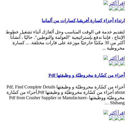
اقرأ أكثر
ارتداء أجزاء كسارة أفريقيا,كسارات من ألمانيا
لتقديم خدمة في الوقت المناسب وحل ألغازك أثناء تشغيل خطوط
الإنتاج ، فإننا ندفع بإستراتيجية "العولمة والتوطين". حاليًا ، أنشأنا
أكثر من 30 مكتبًا خارجيًا موزعة على قارات مختلفة. ... كسارة
مخروطية ...
اقرأ أكثر
أجزاء من كسّارة مخروطيّة و وظيفتها Pdf
أجزاء من كسّارة مخروطيّة و وظيفتها Pdf, Find Complete Details
about أجزاء من كسّارة مخروطيّة و وظيفتها Pdf,أجزاء من كسّارة
مخروطيّة ووظيفتها Pdf from Crusher Supplier or Manufacturer-
Shibang …
اقرأ أكثر