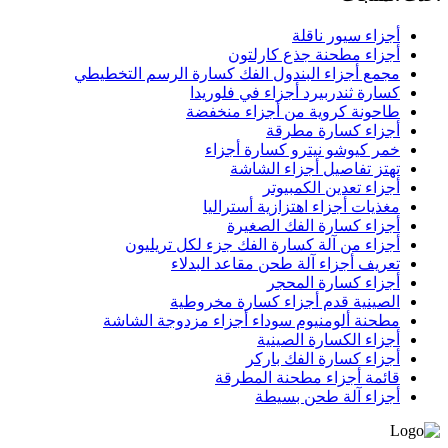
أجزاء سيور ناقلة
أجزاء مطحنة جذع كارلتون
مجمع أجزاء البندول الفك كسارة الرسم التخطيطي
كسارة ثندربيرد أجزاء في فلوريدا
طاحونة كروية من أجزاء منخفضة
أجزاء كسارة مطرقة
خمر كيوشو نيترو كسارة أجزاء
تهتز تفاصيل أجزاء الشاشة
أجزاء تعدين الكمبيوتر
مغذيات أجزاء اهتزازية أستراليا
أجزاء كسارة الفك الصغيرة
أجزاء من آلة كسارة الفك جزء لكل تريليون
تعريف أجزاء آلة طحن مقاعد البدلاء
أجزاء كسارة المحجر
الصينية قدم أجزاء كسارة مخروطية
مطحنة ألومنيوم سوداء أجزاء مزدوجة الشاشة
أجزاء الكسارة الصينية
أجزاء كسارة الفك باركر
قائمة أجزاء مطحنة المطرقة
أجزاء آلة طحن بسيطة