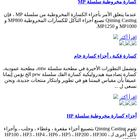
كسارة مخروطية سلسلة MP
عندما يتعلق الأمر بأجزاء الكسارة المخروطية من سلسلة MP ، فإن
Qiming Casting تصنع أجزاء التآكل للكسارات المخروطية MP800 و
MP1000 و MP1250.
اقرأ أكثر
كسارة فكية ، أجزاء كسارة خام
وتشمل التطورات الأخيرة في مطحنة سلسلة mtw، مطحنة عمودية،
كسارة تصادمية هيدروليكية كسارة الفك سلسلة pew الخ نؤمن إيمانا
عميقا بأن مقياس قيمتنا هو في تطوير وابتكار منتجات جديدة، ونحن
نسعى ل ...
اقرأ أكثر
أجزاء كسارة مخروطية سلسلة HP
تقوم Qiming Casting بتصنيع أجزاء مقعرة ، وغطاء ، وجلب ، وأجزاء
تآكل أخرى لـ HP100 ، HP3 ، HP4 ، HP6 ، HP5 ، HP200 ، HP300 ،