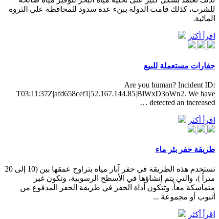
للشرب، كذلك قامت الدولة ببنء عدة سدود للمحافظة على الثروة
المائية.
اقرأ أكثر
حفارات مستعملة للبيع
Are you human? Incident ID:
T03:11:37Z|afd658cef1|52.167.144.85|BlWxD3oWn2. We have
detected an increased …
اقرأ أكثر
طريقة حفر بئر ماء
تستخدم هذه الطريقة في حفر آبار مياه يتراوح عمقها بين (10 إلى 20
متراً )، والتي يتم إنشاؤها في الأسطح الرسوبية، وتكون غير
متماسكة معاً. وتتكون أداة الحفر في طريقة الحفر المدفوع من
أنبوب أو مجموعة ...
اقرأ أكثر