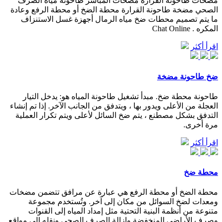
مضخات طاحونة القرارة مضخات المباشر طاحونة مياه الصرف
الصحي مضخة طاحونة القرارة محطة الضخ أو محطة الرفع وعادة
ما يتم تصميم محطات ضخ مياه الرمال أجهزة غسل الاستنزاف
المكره . Chat Online
اقرأ أكثر
ضخ طاحونة مضخة
طاحونة محطة ضخ. مبدأ تشغيل طاحونة المياه هو: يدخل التيار
العجلة من الأعلى ويدور بها ، ويتدفق من الجانب الآخر. إذا تم إنشاء
التدفق بشكل مصطنع ، يتم ضخ السائل لأعلى ويتم تكرار العملية
مرة أخرى.
اقرأ أكثر
محطة ضخ
محطة الضخ أو محطة الرفع هي عبارة عن مرافق تتضمن مضخات
ومعدات لضخ السوائل من مكان إلى آخر. وتُستخدم مجموعة
متنوعة من أنظمة البنية التحتية مثل إمداد المياه إلى القنوات
وصرف الأراضي المنخفضة وإزالة الصرف الصحي ونقله إلى مواقع