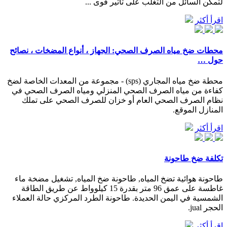
لتمكن السائل من التغلب على تأثير قوى ...
اقرأ أكثر
محطات ضخ مياه الصرف الصحي: الجهاز ، أنواع المضخات ، نصائح
حول …
محطة ضخ مياه المجاري (sps) - مجموعة من المعدات الخاصة لضخ
كفاءة من مياه الصرف الصحي المنزلي ومياه الصرف الصحي في
نظام الصرف الصحي العام أو خزان للصرف الصحي على تملك
المنازل الموقع.
اقرأ أكثر
تكلفة ضخ طاحونة
طاحونة هوائية تضخ المياه, طاحونة ضخ المياه, تشغيل مضخة ماء
غاطسة على عمق 96 متر بقدرة 15 كيلوواط عن طريق الطاقة
الشمسية في اليمن الحديدة. طاحونة الطرد المركزي حالة العملاء
الحجر jual.
اقرأ أكثر