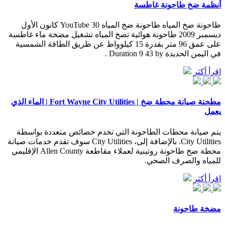
أنظمة ضخ طاحونة غاطسة
طاحونة ضخ المياه طاحونة ضخ المياه YouTube 30 كانون الأول
ديسمبر 2009 طاحونة هوائية تضخ المياه تشغيل مضخة ماء غاطسة
على عمق 96 متر بقدرة 15 كيلوواط عن طريق الطاقة الشمسية
في اليمن الحديدة Duration 9 43 by .
اقرأ أكثر
مطحنة صيانة محطة ضخ | Fort Wayne City Utilities | الماء الذي
يعمل
يتم صيانة محطات الطاحونة التي تخدم خصائص متعددة بواسطة
City Utilities. بالإضافة إلى، City Utilities سوف تقدم خدمات صيانة
محطة ضخ طاحونة روتينية لعملاء مقاطعة Allen County الإقليمي
للمياه والصرف الصحي.
اقرأ أكثر
مضخة طاحونة