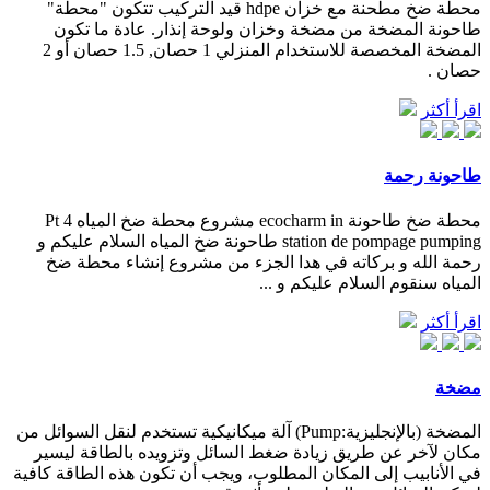
محطة ضخ مطحنة مع خزان hdpe قيد التركيب تتكون "محطة"
طاحونة المضخة من مضخة وخزان ولوحة إنذار. عادة ما تكون
المضخة المخصصة للاستخدام المنزلي 1 حصان, 1.5 حصان أو 2
حصان .
اقرأ أكثر
طاحونة رحمة
محطة ضخ طاحونة ecocharm in مشروع محطة ضخ المياه Pt 4
station de pompage pumping طاحونة ضخ المياه السلام عليكم و
رحمة الله و بركاته في هدا الجزء من مشروع إنشاء محطة ضخ
المياه سنقوم السلام عليكم و ...
اقرأ أكثر
مضخة
المضخة (بالإنجليزية:Pump) آلة ميكانيكية تستخدم لنقل السوائل من
مكان لآخر عن طريق زيادة ضغط السائل وتزويده بالطاقة ليسير
في الأنابيب إلى المكان المطلوب، ويجب أن تكون هذه الطاقة كافية