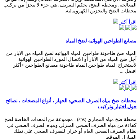
المعالجة. ومحطة الضخ، بحكم التعريف، هي جزء لا يتجزأ من تركيب
محطات الضخ والتخزين الكهرومائية.
اقرأ أكثر
مصانع الطواحين الهوائية لضخ المياة
المياه ضخ طاحونة طواحين المياه الهوائيه لضخ المياه من الابار من
أجل ضخ المياه من الآبار أو الاتصال المورد الطواحين الهوائية
لأستخراج المياه طواحين المياه طاحونة مصانع الطواحين >أكثر
افضل ...
اقرأ أكثر
محطات ضخ مياه الصرف الصحي: الجهاز ، أنواع المضخات ، نصائح
حول اختيار وتركيب
محطة ضخ مياه المجاري (sps) - مجموعة من المعدات الخاصة لضخ
كفاءة من مياه الصرف الصحي المنزلي ومياه الصرف الصحي في
نظام الصرف الصحي العام أو خزان للصرف الصحي على تملك
المنازل الموقع.